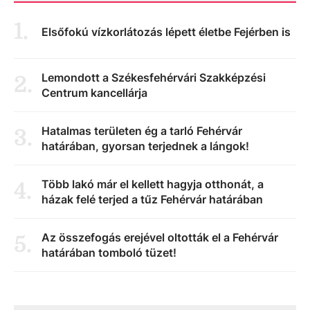
1
.
Elsőfokú vízkorlátozás lépett életbe Fejérben is
Lemondott a Székesfehérvári Szakképzési
2
.
Centrum kancellárja
Hatalmas területen ég a tarló Fehérvár
3
.
határában, gyorsan terjednek a lángok!
Több lakó már el kellett hagyja otthonát, a
4
.
házak felé terjed a tűz Fehérvár határában
Az összefogás erejével oltották el a Fehérvár
5
.
határában tomboló tüzet!