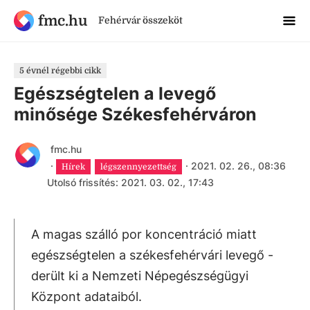
fmc.hu
Fehérvár összeköt
5 évnél régebbi cikk
Egészségtelen a levegő
minősége Székesfehérváron
fmc.hu
·
·
2021. 02. 26., 08:36
Hírek
légszennyezettség
Utolsó frissítés: 2021. 03. 02., 17:43
A magas szálló por koncentráció miatt
egészségtelen a székesfehérvári levegő -
derült ki a Nemzeti Népegészségügyi
Központ adataiból.