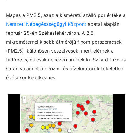
Magas a PM2,5, azaz a kisméretű szálló por értéke a
Nemzeti Népegészségügyi Központ
adatai alapján
február 25-én Székesfehérváron. A 2,5
mikrométernél kisebb átmérőjű finom porszemcsék
(PM2,5) különösen veszélyesek, mert elérnek a
tüdőbe is, és csak nehezen ürülnek ki. Szilárd tüzelés
során valamint a benzin- és dízelmotorok tökéletlen
égésekor keletkeznek.