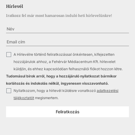
Hírlevél
Iratkozz fel már most hamarosan induló heti hírlevelünkre!
✓
A Hírlevélre történő feliratkozással önkéntesen, kifejezetten
hozzájárulok ahhoz, a Fehérvár Médiacentrum Kft. hírlevelet
küldjön, és ehhez kapcsolódóan felhasználói fiókot hozzon létre.
Tudomásul bírok arról, hogy a hozzájáruló nyilatkozat bármikor
korlátozás és indokolás nélkül, ingyenesen visszavonható.
✓
Nyilatkozom, hogy a hírlevél küldésre vonatkozó
adatkezelési
tájékoztatót
megismertem.
Feliratkozás