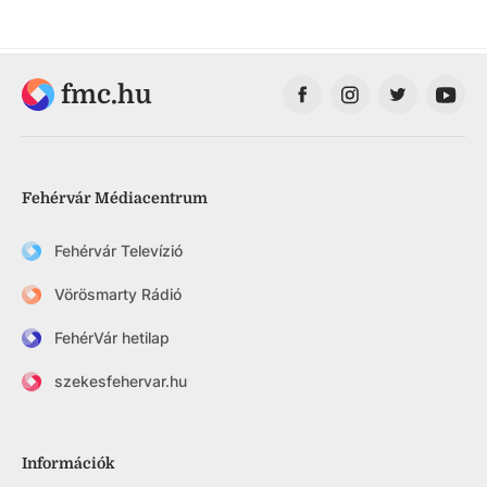
fmc.hu
Fehérvár Médiacentrum
Fehérvár Televízió
Vörösmarty Rádió
FehérVár hetilap
szekesfehervar.hu
Információk