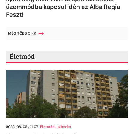
üzemmódba kapcsol idén az Alba Regia
Feszt!
MÉG TÖBB CIKK
Életmód
2026. 08. 02., 11:07
Életmód
,
albérlet