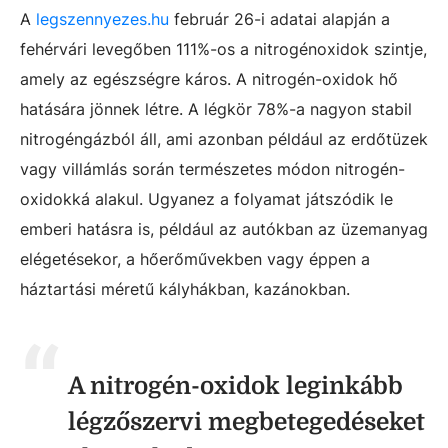
A
legszennyezes.hu
február 26-i adatai alapján a
fehérvári levegőben 111%-os a nitrogénoxidok szintje,
amely az egészségre káros. A nitrogén-oxidok hő
hatására jönnek létre. A légkör 78%-a nagyon stabil
nitrogéngázból áll, ami azonban például az erdőtüzek
vagy villámlás során természetes módon nitrogén-
oxidokká alakul. Ugyanez a folyamat játszódik le
emberi hatásra is, például az autókban az üzemanyag
elégetésekor, a hőerőművekben vagy éppen a
háztartási méretű kályhákban, kazánokban.
A nitrogén-oxidok leginkább
légzőszervi megbetegedéseket