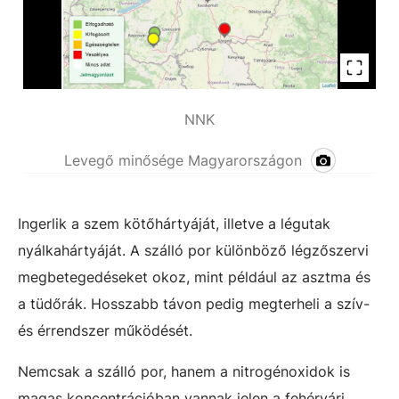
NNK
Levegő minősége Magyarországon
Ingerlik a szem kötőhártyáját, illetve a légutak
nyálkahártyáját. A szálló por különböző légzőszervi
megbetegedéseket okoz, mint például az asztma és
a tüdőrák. Hosszabb távon pedig megterheli a szív-
és érrendszer működését.
Nemcsak a szálló por, hanem a nitrogénoxidok is
magas koncentrációban vannak jelen a fehérvári