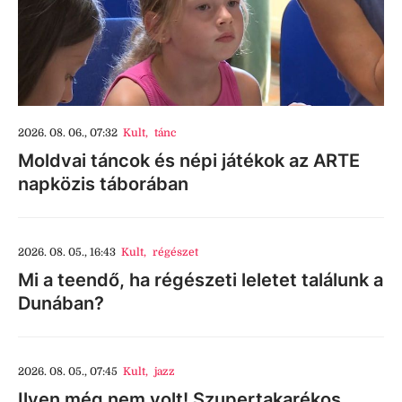
2026. 08. 06., 07:32
Kult
,
tánc
Moldvai táncok és népi játékok az ARTE
napközis táborában
2026. 08. 05., 16:43
Kult
,
régészet
Mi a teendő, ha régészeti leletet találunk a
Dunában?
2026. 08. 05., 07:45
Kult
,
jazz
Ilyen még nem volt! Szupertakarékos