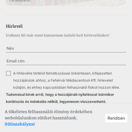
Facebookon.
Hírlevél
Iratkozz fel már most hamarosan induló heti hírlevelünkre!
✓
A Hírlevélre történő feliratkozással önkéntesen, kifejezetten
hozzájárulok ahhoz, a Fehérvár Médiacentrum Kft. hírlevelet
küldjön, és ehhez kapcsolódóan felhasználói fiókot hozzon létre.
Tudomásul bírok arról, hogy a hozzájáruló nyilatkozat bármikor
korlátozás és indokolás nélkül, ingyenesen visszavonható.
✓
Nyilatkozom, hogy a hírlevél küldésre vonatkozó
adatkezelési
A tökéletes felhasználói élmény érdekében
tájékoztatót
megismertem.
weboldalunkon sütiket használunk.
Rendben
Sütiszabályzat
Feliratkozás