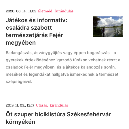
2020. 06. 14., 11:02
Életmód
,
kirándulás
Játékos és informatív:
családra szabott
természetjárás Fejér
megyében
Barlangászás, ásványgyűjtés vagy éppen bogarászás - a
gyerekek érdeklődéséhez igazodó túrákon vehetnek részt a
családok Fejér megyében, és a játékos kalandozás során,
meséket és legendákat hallgatva ismerkednek a természet
szépségeivel.
2019. 11. 05., 12:17
Utazás
,
kirándulás
Öt szuper biciklistúra Székesfehérvár
környékén