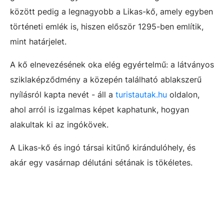
között pedig a legnagyobb a Likas-kő, amely egyben
történeti emlék is, hiszen először 1295-ben említik,
mint határjelet.
A kő elnevezésének oka elég egyértelmű: a látványos
sziklaképződmény a közepén található ablakszerű
nyílásról kapta nevét - áll a
turistautak.hu
oldalon,
ahol arról is izgalmas képet kaphatunk, hogyan
alakultak ki az ingókövek.
A Likas-kő és ingó társai kitűnő kirándulóhely, és
akár egy vasárnap délutáni sétának is tökéletes.