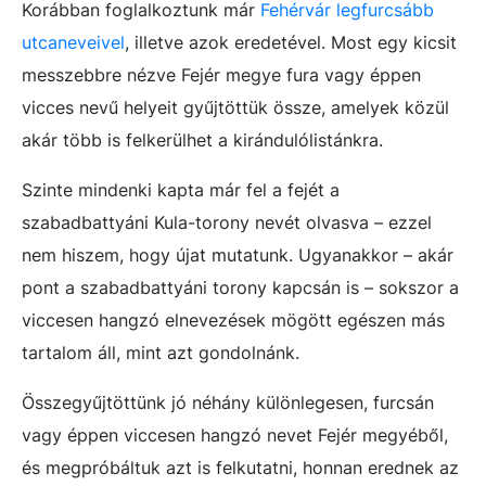
Korábban foglalkoztunk már
Fehérvár legfurcsább
utcaneveivel
, illetve azok eredetével. Most egy kicsit
messzebbre nézve Fejér megye fura vagy éppen
vicces nevű helyeit gyűjtöttük össze, amelyek közül
akár több is felkerülhet a kirándulólistánkra.
Szinte mindenki kapta már fel a fejét a
szabadbattyáni Kula-torony nevét olvasva – ezzel
nem hiszem, hogy újat mutatunk. Ugyanakkor – akár
pont a szabadbattyáni torony kapcsán is – sokszor a
viccesen hangzó elnevezések mögött egészen más
tartalom áll, mint azt gondolnánk.
Összegyűjtöttünk jó néhány különlegesen, furcsán
vagy éppen viccesen hangzó nevet Fejér megyéből,
és megpróbáltuk azt is felkutatni, honnan erednek az