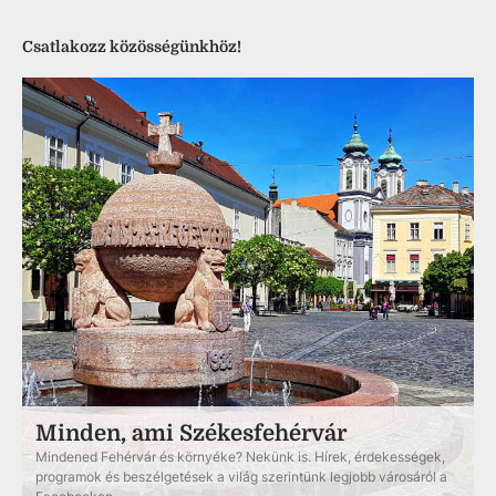
Csatlakozz közösségünkhöz!
Minden, ami Székesfehérvár
Mindened Fehérvár és környéke? Nekünk is. Hírek, érdekességek,
programok és beszélgetések a világ szerintünk legjobb városáról a