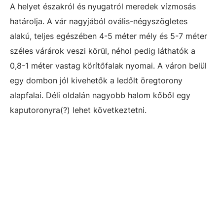
A helyet északról és nyugatról meredek vízmosás
határolja. A vár nagyjából ovális-négyszögletes
alakú, teljes egészében 4-5 méter mély és 5-7 méter
széles várárok veszi körül, néhol pedig láthatók a
0,8-1 méter vastag körítőfalak nyomai. A váron belül
egy dombon jól kivehetők a ledőlt öregtorony
alapfalai. Déli oldalán nagyobb halom kőből egy
kaputoronyra(?) lehet következtetni.