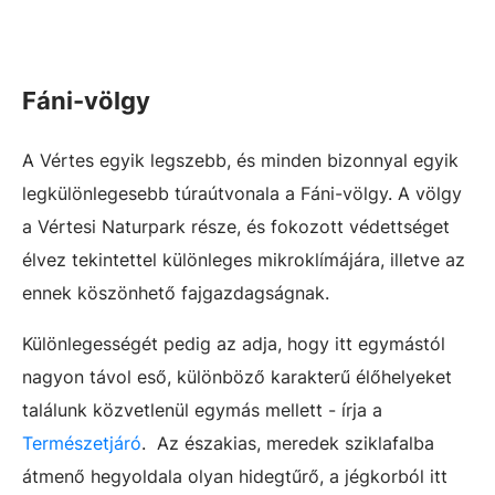
Fáni-völgy
A Vértes egyik legszebb, és minden bizonnyal egyik
legkülönlegesebb túraútvonala a Fáni-völgy. A völgy
a Vértesi Naturpark része, és fokozott védettséget
élvez tekintettel különleges mikroklímájára, illetve az
ennek köszönhető fajgazdagságnak.
Különlegességét pedig az adja, hogy itt egymástól
nagyon távol eső, különböző karakterű élőhelyeket
találunk közvetlenül egymás mellett - írja a
Természetjáró
. Az északias, meredek sziklafalba
átmenő hegyoldala olyan hidegtűrő, a jégkorból itt