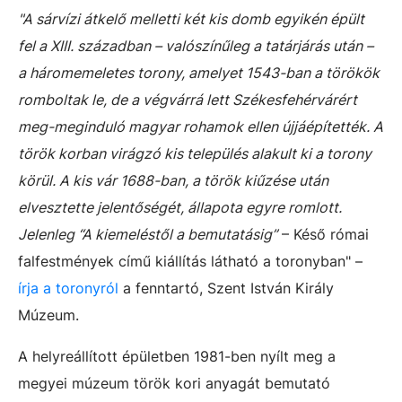
"A sárvízi átkelő melletti két kis domb egyikén épült
fel a XIII. században – valószínűleg a tatárjárás után –
a háromemeletes torony, amelyet 1543-ban a törökök
romboltak le, de a végvárrá lett Székesfehérvárért
meg-meginduló magyar rohamok ellen újjáépítették. A
török korban virágzó kis település alakult ki a torony
körül. A kis vár 1688-ban, a török kiűzése után
elvesztette jelentőségét, állapota egyre romlott.
Jelenleg “A kiemeléstől a bemutatásig”
– Késő római
falfestmények című kiállítás látható a toronyban" –
írja a toronyról
a fenntartó, Szent István Király
Múzeum.
A helyreállított épületben 1981-ben nyílt meg a
megyei múzeum török kori anyagát bemutató