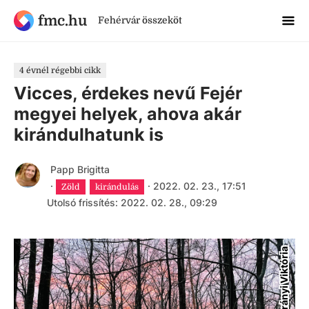
fmc.hu
Fehérvár összeköt
4 évnél régebbi cikk
Vicces, érdekes nevű Fejér
megyei helyek, ahova akár
kirándulhatunk is
Papp Brigitta
·
·
2022. 02. 23., 17:51
Zöld
kirándulás
Utolsó frissítés: 2022. 02. 28., 09:29
Látrányi Viktória