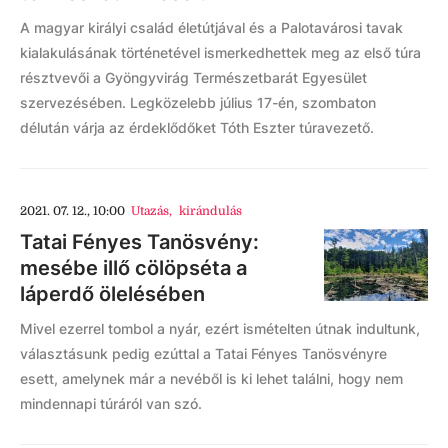
A magyar királyi család életútjával és a Palotavárosi tavak
kialakulásának történetével ismerkedhettek meg az első túra
résztvevői a Gyöngyvirág Természetbarát Egyesület
szervezésében. Legközelebb július 17-én, szombaton
délután várja az érdeklődőket Tóth Eszter túravezető.
2021. 07. 12., 10:00
Utazás
,
kirándulás
Tatai Fényes Tanösvény:
mesébe illő cölöpséta a
láperdő ölelésében
Mivel ezerrel tombol a nyár, ezért ismételten útnak indultunk,
választásunk pedig ezúttal a Tatai Fényes Tanösvényre
esett, amelynek már a nevéből is ki lehet találni, hogy nem
mindennapi túráról van szó.