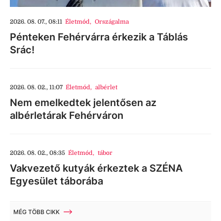
2026. 08. 07., 08:11
Életmód
,
Országalma
Pénteken Fehérvárra érkezik a Táblás
Srác!
2026. 08. 02., 11:07
Életmód
,
albérlet
Nem emelkedtek jelentősen az
albérletárak Fehérváron
2026. 08. 02., 08:35
Életmód
,
tábor
Vakvezető kutyák érkeztek a SZÉNA
Egyesület táborába
MÉG TÖBB CIKK