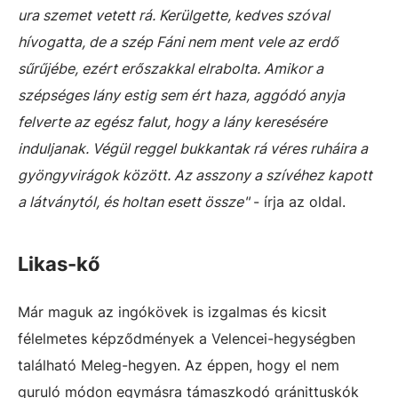
ura szemet vetett rá. Kerülgette, kedves szóval
hívogatta, de a szép Fáni nem ment vele az erdő
sűrűjébe, ezért erőszakkal elrabolta. Amikor a
szépséges lány estig sem ért haza, aggódó anyja
felverte az egész falut, hogy a lány keresésére
induljanak. Végül reggel bukkantak rá véres ruháira a
gyöngyvirágok között. Az asszony a szívéhez kapott
a látványtól, és holtan esett össze"
- írja az oldal.
Likas-kő
Már maguk az ingókövek is izgalmas és kicsit
félelmetes képződmények a Velencei-hegységben
található Meleg-hegyen. Az éppen, hogy el nem
guruló módon egymásra támaszkodó gránittuskók