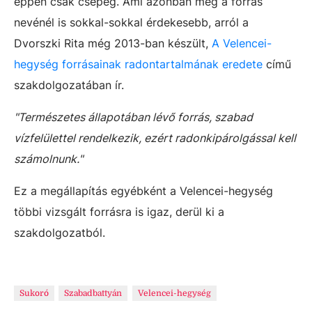
éppen csak csepeg. Ami azonban még a forrás
nevénél is sokkal-sokkal érdekesebb, arról a
Dvorszki Rita még 2013-ban készült,
A Velencei-
hegység forrásainak radontartalmának eredete
című
szakdolgozatában ír.
"Természetes állapotában lévő forrás, szabad
vízfelülettel rendelkezik, ezért radonkipárolgással kell
számolnunk."
Ez a megállapítás egyébként a Velencei-hegység
többi vizsgált forrásra is igaz, derül ki a
szakdolgozatból.
Sukoró
Szabadbattyán
Velencei-hegység