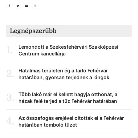
Legnépszerűbb
Lemondott a Székesfehérvári Szakképzési
1
.
Centrum kancellárja
Hatalmas területen ég a tarló Fehérvár
2
.
határában, gyorsan terjednek a lángok
Több lakó már el kellett hagyja otthonát, a
3
.
házak felé terjed a tűz Fehérvár határában
Az összefogás erejével oltották el a Fehérvár
4
.
határában tomboló tüzet