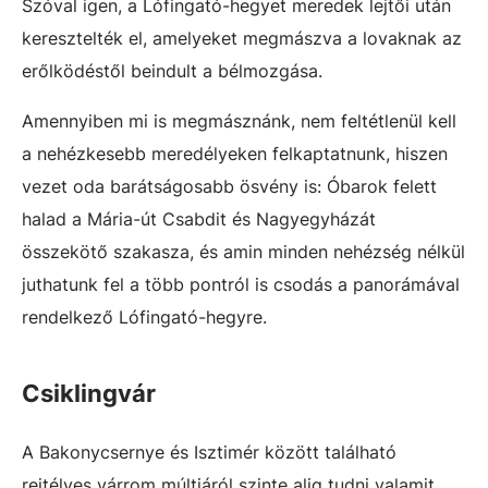
Szóval igen, a Lófingató-hegyet meredek lejtői után
keresztelték el, amelyeket megmászva a lovaknak az
erőlködéstől beindult a bélmozgása.
Amennyiben mi is megmásznánk, nem feltétlenül kell
a nehézkesebb meredélyeken felkaptatnunk, hiszen
vezet oda barátságosabb ösvény is: Óbarok felett
halad a Mária-út Csabdit és Nagyegyházát
összekötő szakasza, és amin minden nehézség nélkül
juthatunk fel a több pontról is csodás a panorámával
rendelkező Lófingató-hegyre.
Csiklingvár
A Bakonycsernye és Isztimér között található
rejtélyes várrom múltjáról szinte alig tudni valamit,