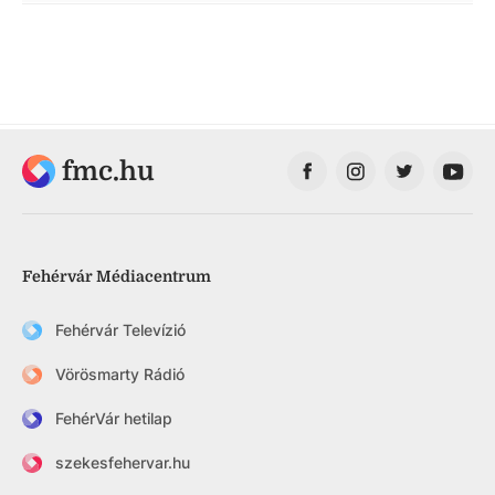
fmc.hu
Fehérvár Médiacentrum
Fehérvár Televízió
Vörösmarty Rádió
FehérVár hetilap
szekesfehervar.hu