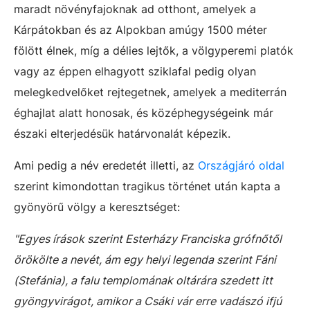
maradt növényfajoknak ad otthont, amelyek a
Kárpátokban és az Alpokban amúgy 1500 méter
fölött élnek, míg a délies lejtők, a völgyperemi platók
vagy az éppen elhagyott sziklafal pedig olyan
melegkedvelőket rejtegetnek, amelyek a mediterrán
éghajlat alatt honosak, és középhegységeink már
északi elterjedésük határvonalát képezik.
Ami pedig a név eredetét illetti, az
Országjáró oldal
szerint kimondottan tragikus történet után kapta a
gyönyörű völgy a keresztséget:
"Egyes írások szerint Esterházy Franciska grófnőtől
örökölte a nevét, ám egy helyi legenda szerint Fáni
(Stefánia), a falu templomának oltárára szedett itt
gyöngyvirágot, amikor a Csáki vár erre vadászó ifjú