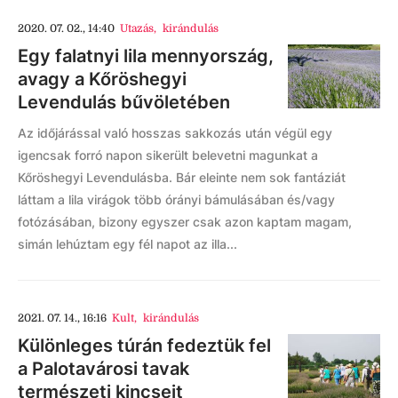
2020. 07. 02., 14:40
Utazás
,
kirándulás
Egy falatnyi lila mennyország,
avagy a Kőröshegyi
Levendulás bűvöletében
Az időjárással való hosszas sakkozás után végül egy
igencsak forró napon sikerült belevetni magunkat a
Kőröshegyi Levendulásba. Bár eleinte nem sok fantáziát
láttam a lila virágok több órányi bámulásában és/vagy
fotózásában, bizony egyszer csak azon kaptam magam,
simán lehúztam egy fél napot az illa...
2021. 07. 14., 16:16
Kult
,
kirándulás
Különleges túrán fedeztük fel
a Palotavárosi tavak
természeti kincseit