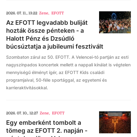
2026. 07. 11., 13:22
Zene
,
EFOTT
Az EFOTT legvadabb buliját
hozták össze pénteken - a
Halott Pénz és Dzsúdló
búcsúztatja a jubileumi fesztivált
Szombaton zárul az 50. EFOTT. A Velencei-tó partján az esti
nagyszínpados koncertek mellett a nappali kínálat is végtelen
mennyiségű élményt ígér, az EFOTT Kids családi
programjaival, 50-féle sportággal, az egyetemi és
karrieraktivitásokkal.
2026. 07. 10., 12:27
Zene
,
EFOTT
Egy emberként tombolt a
tömeg az EFOTT 2. napján -