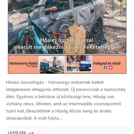
Hősies összefogás - Hatvanegy embernek kellett
ideiglenesen elhagynia otthonát, Új parancsnok a hadosztály
élén, Egyéves a belváros új közösségi tere, Hőség van,
vízhiány nincs, Minden, amit az intermodális csomópontról
tudni kell, Elkezdődtek a Hűség Közös hang és árulás
olvasópróbái, A múlt folyta...
LETÖLTÉS