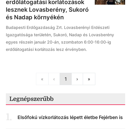
erdőlátogatási korlátozások
lesznek Lovasberény, Sukoró
és Nadap környékén
Budapesti Erdőgazdaság Zrt. Lovasberényi Erdészeti
Igazgatósága területén, Sukoró, Nadap és Lovasberény
egyes részein január 20-án, szombaton 6:00-16:00-ig
erdőlátogatási korlátozás lesz érvényben.
First
Previous
Next
Last
«
‹
1
›
»
Legnépszerűbb
1
.
Elsőfokú vízkorlátozás lépett életbe Fejérben is