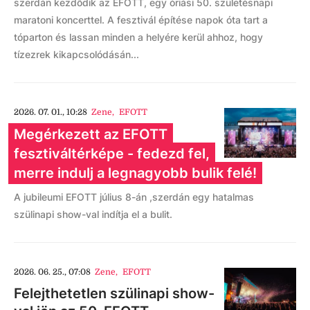
szerdán kezdődik az EFOTT, egy óriási 50. születésnapi
maratoni koncerttel. A fesztivál építése napok óta tart a
tóparton és lassan minden a helyére kerül ahhoz, hogy
tízezrek kikapcsolódásán...
2026. 07. 01., 10:28
Zene
,
EFOTT
Megérkezett az EFOTT
fesztiváltérképe - fedezd fel,
merre indulj a legnagyobb bulik felé!
A jubileumi EFOTT július 8-án ,szerdán egy hatalmas
szülinapi show-val indítja el a bulit.
2026. 06. 25., 07:08
Zene
,
EFOTT
Felejthetetlen szülinapi show-