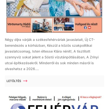
Négy díjra várják a székesfehérváriak javaslatait, Új CT-
berendezés a kórházban, Készül a közös szakpolitikai
javaslatcsomag, Isten éltesse Klára nénit!, A tisztított
szennyvíz sokat jelent a Sóstó vízutánpótlásában, A Zrínyi
utcai építkezésekről. Minderről és sok minden másról is
olvashatsz a 2026....
LETÖLTÉS