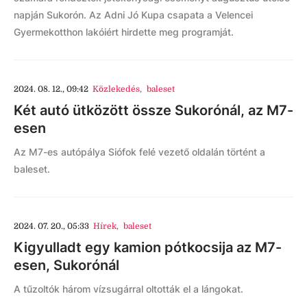
napján Sukorón. Az Adni Jó Kupa csapata a Velencei
Gyermekotthon lakóiért hirdette meg programját.
2024. 08. 12., 09:42
Közlekedés
,
baleset
Két autó ütközött össze Sukorónál, az M7-
esen
Az M7-es autópálya Siófok felé vezető oldalán történt a
baleset.
2024. 07. 20., 05:33
Hírek
,
baleset
Kigyulladt egy kamion pótkocsija az M7-
esen, Sukorónál
A tűzoltók három vízsugárral oltották el a lángokat.