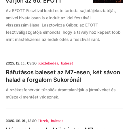
val jön az 50. EFOTT
Az EFOTT Fesztivál kedd este tartotta sajtótájékoztatóját,
amivel hivatalosan is elindult az idei fesztivál
visszaszámlálása. Lasztovicza Gábor, az EFOTT
fesztiváligazgatója elmondta, hogy a tavalyihoz képest több
mint másfélszeres az érdeklődés a fesztivál iránt.
2025. 12. 15., 09:50
Közlekedés
,
baleset
Ráfutásos baleset az M7-esen, két sávon
halad a forgalom Sukorónál
A székesfehérvári tűzoltók áramtalanítják a járműveket és
műszaki mentést végeznek.
2025. 09. 21., 15:50
Hírek
,
baleset