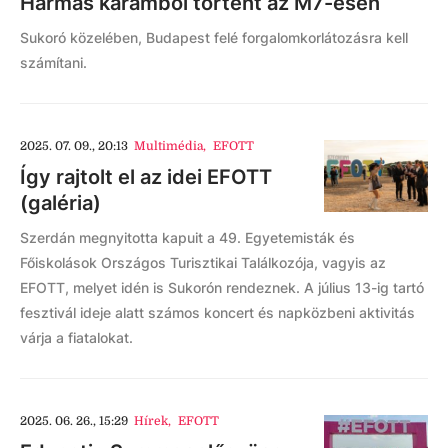
Hármas karambol történt az M7-esen
Sukoró közelében, Budapest felé forgalomkorlátozásra kell
számítani.
2025. 07. 09., 20:13
Multimédia
,
EFOTT
Így rajtolt el az idei EFOTT
(galéria)
Szerdán megnyitotta kapuit a 49. Egyetemisták és
Főiskolások Országos Turisztikai Találkozója, vagyis az
EFOTT, melyet idén is Sukorón rendeznek. A július 13-ig tartó
fesztivál ideje alatt számos koncert és napközbeni aktivitás
várja a fiatalokat.
2025. 06. 26., 15:29
Hírek
,
EFOTT