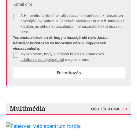
A Hírlevélre történő feliratkozással önkéntesen, kifejezetten
✓
hozzájárulok ahhoz, a Fehérvár Médiacentrum Kft. hírlevelet
küldjön, és ehhez kapcsolódóan felhasználói fiókot hozzon
létre.
Tudomásul bírok arról, hogy a hozzájáruló nyilatkozat
bármikor korlátozás és indokolás nélkül, ingyenesen
visszavonható.
Nyilatkozom, hogy a hírlevél küldésre vonatkozó
✓
adatkezelési tájékoztatót
megismertem.
Feliratkozás
Multimédia
MÉG TÖBB CIKK