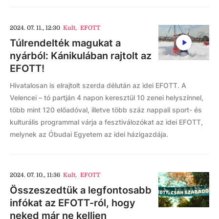
2024. 07. 11., 12:30
Kult
,
EFOTT
Túlrendelték magukat a
nyárból: Kánikulában rajtolt az
EFOTT!
Hivatalosan is elrajtolt szerda délután az idei EFOTT. A
Velencei – tó partján 4 napon keresztül 10 zenei helyszínnel,
több mint 120 előadóval, illetve több száz nappali sport- és
kulturális programmal várja a fesztiválozókat az idei EFOTT,
melynek az Óbudai Egyetem az idei házigazdája.
2024. 07. 10., 11:36
Kult
,
EFOTT
Összeszedtük a legfontosabb
infókat az EFOTT-ról, hogy
neked már ne kelljen