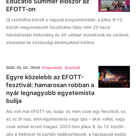
Educatio Summer először az
EFOTT-on
Új színfolttal bővült a nappali programkínálat: a július 9–13.
között megrendezett fesztiválon több mint 20 hazai
felsőoktatási intézmény és 40 vállalat mutatkozik be zenével,
stranddal és közösségi élményekkel körítve.
2025. 05. 05., 09:56
Programok
,
fesztivál
Egyre közelebb az EFOTT-
fesztivál: hamarosan robban a
nyár legnagyobb egyetemista
bulija
Aki volt már EFOTT-on, tudja: ez nem csak egy fesztivál, ez
az az öt nap, ahol egyetemista vagy újra – akár voltál, vagy
csak annak érzed magad. 2025-ben július 9. és 13. között
újra a Velencei-tó partján találkozhatunk, a házigazda pedig