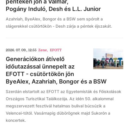
pénteken jön a Valmar,
Pogány Induló, Desh és L.L. Junior
Azahriah, ByeAlex, Bongor és a BSW sem spórolt a
slágerekkel csütörtökön - Desh zárja a péntek éjszakát.
2026. 07. 09., 12:55
Zene
,
EFOTT
Generációkon átívelő
időutazással ünnepelt az
EFOTT - csütörtökön jön
ByeAlex, Azahriah, Bongor és a BSW
Szerdán elstartolt az EFOTT az Egyetemisták és Főiskolások
Országos Turisztikai Találkozója. Az idén 50. alkalommal
megszervezett fesztivál hatalmas bulival búcsúzik a
Velencei-tótól. Vasárnapig dübörögnek majd Sukorón a
koncertek.