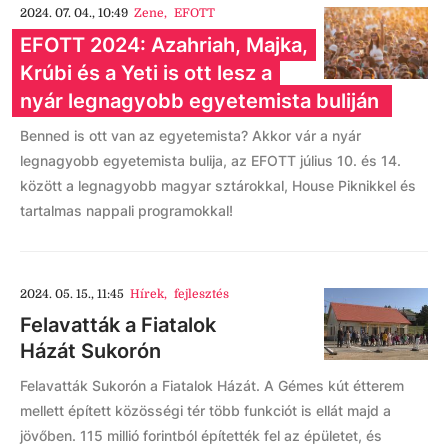
2024. 07. 04., 10:49
Zene
,
EFOTT
EFOTT 2024: Azahriah, Majka,
Krúbi és a Yeti is ott lesz a
nyár legnagyobb egyetemista buliján
Benned is ott van az egyetemista? Akkor vár a nyár
legnagyobb egyetemista bulija, az EFOTT július 10. és 14.
között a legnagyobb magyar sztárokkal, House Piknikkel és
tartalmas nappali programokkal!
2024. 05. 15., 11:45
Hírek
,
fejlesztés
Felavatták a Fiatalok
Házát Sukorón
Felavatták Sukorón a Fiatalok Házát. A Gémes kút étterem
mellett épített közösségi tér több funkciót is ellát majd a
jövőben. 115 millió forintból építették fel az épületet, és