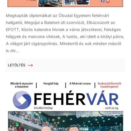
Megkapták diplomáikat az Óbudai Egyetem fehérvári
hallgatói, Megújul a Balatoni úti szervizút, Elbúcsúzott az
EFOTT, Közös kalandra hívnak a város játszóterei, Felséges
hölgyek és marcona vitézek, A tudós, aki rálelt a királyi párra,
A világot járt cigányprímás. Minderről és sok minden másról
is olv...
LETÖLTÉS