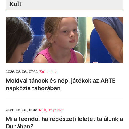
Kult
2026. 08. 06., 07:32
Kult
,
tánc
Moldvai táncok és népi játékok az ARTE
napközis táborában
2026. 08. 05., 16:43
Kult
,
régészet
Mi a teendő, ha régészeti leletet találunk a
Dunában?