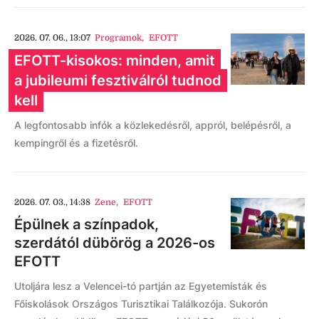
2026. 07. 06., 13:07
Programok
,
EFOTT
EFOTT-kisokos: minden, amit
a jubileumi fesztiválról tudnod
kell
A legfontosabb infók a közlekedésről, appról, belépésről, a
kempingről és a fizetésről.
2026. 07. 03., 14:38
Zene
,
EFOTT
Épülnek a színpadok,
szerdától dübörög a 2026-os
EFOTT
Utoljára lesz a Velencei-tó partján az Egyetemisták és
Főiskolások Országos Turisztikai Találkozója. Sukorón