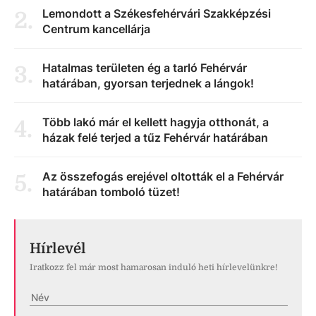
Lemondott a Székesfehérvári Szakképzési
2
.
Centrum kancellárja
Hatalmas területen ég a tarló Fehérvár
3
.
határában, gyorsan terjednek a lángok!
Több lakó már el kellett hagyja otthonát, a
4
.
házak felé terjed a tűz Fehérvár határában
Az összefogás erejével oltották el a Fehérvár
5
.
határában tomboló tüzet!
Hírlevél
Iratkozz fel már most hamarosan induló heti hírlevelünkre!