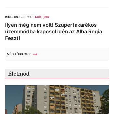
2026. 08. 05., 07:45
Kult
,
jazz
Ilyen még nem volt! Szupertakarékos
üzemmódba kapcsol idén az Alba Regia
Feszt!
MÉG TÖBB CIKK
Életmód