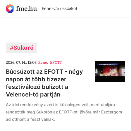
fmc.hu
Fehérvár összeköt
#Sukoró
2026. 07. 14., 12:06
Zene
,
EFOTT
Búcsúzott az EFOTT - négy
napon át több tízezer
fesztiválozó bulizott a
Velencei-tó partján
Az idei rendezvény azért is különleges volt, mert utoljára
rendezték meg Sukorón az EFOTT-ot, jövőre már Esztergom
ad otthont a fesztiválnak.