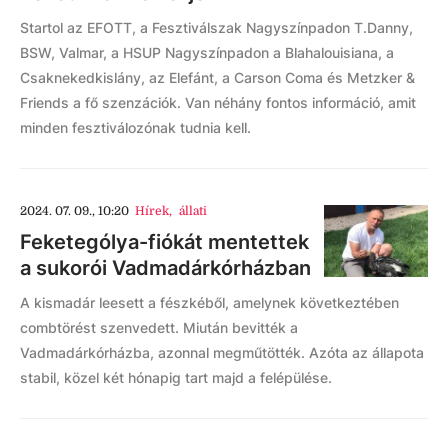
Startol az EFOTT, a Fesztiválszak Nagyszínpadon T.Danny,
BSW, Valmar, a HSUP Nagyszínpadon a Blahalouisiana, a
Csaknekedkislány, az Elefánt, a Carson Coma és Metzker &
Friends a fő szenzációk. Van néhány fontos információ, amit
minden fesztiválozónak tudnia kell.
2024. 07. 09., 10:20
Hírek
,
állati
Feketególya-fiókát mentettek
a sukorói Vadmadárkórházban
A kismadár leesett a fészkéből, amelynek következtében
combtörést szenvedett. Miután bevitték a
Vadmadárkórházba, azonnal megműtötték. Azóta az állapota
stabil, közel két hónapig tart majd a felépülése.