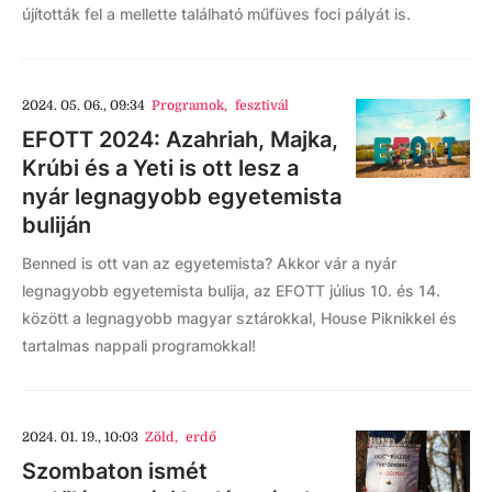
újították fel a mellette található műfüves foci pályát is.
2024. 05. 06., 09:34
Programok
,
fesztivál
EFOTT 2024: Azahriah, Majka,
Krúbi és a Yeti is ott lesz a
nyár legnagyobb egyetemista
buliján
Benned is ott van az egyetemista? Akkor vár a nyár
legnagyobb egyetemista bulija, az EFOTT július 10. és 14.
között a legnagyobb magyar sztárokkal, House Piknikkel és
tartalmas nappali programokkal!
2024. 01. 19., 10:03
Zöld
,
erdő
Szombaton ismét