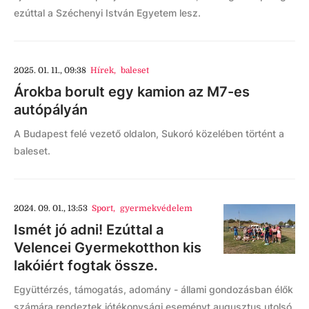
ezúttal a Széchenyi István Egyetem lesz.
2025. 01. 11., 09:38
Hírek
,
baleset
Árokba borult egy kamion az M7-es
autópályán
A Budapest felé vezető oldalon, Sukoró közelében történt a
baleset.
2024. 09. 01., 13:53
Sport
,
gyermekvédelem
Ismét jó adni! Ezúttal a
Velencei Gyermekotthon kis
lakóiért fogtak össze.
Együttérzés, támogatás, adomány - állami gondozásban élők
számára rendeztek jótékonysági eseményt augusztus utolsó