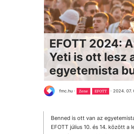
EFOTT 2024: Az
Yeti is ott les
egyetemista bu
fmc.hu
·
·
2024. 07. 
Zene
EFOTT
Benned is ott van az egyetemista
EFOTT július 10. és 14. között a