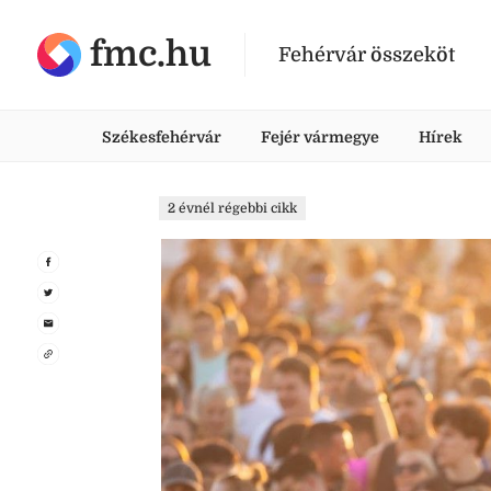
fmc.hu
Fehérvár összeköt
Székesfehérvár
Fejér vármegye
Hírek
2 évnél régebbi cikk