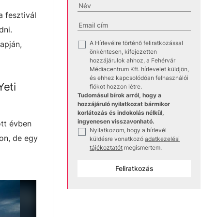
a fesztivál
dni.
A Hírlevélre történő feliratkozással
apján,
✓
önkéntesen, kifejezetten
hozzájárulok ahhoz, a Fehérvár
Médiacentrum Kft. hírlevelet küldjön,
és ehhez kapcsolódóan felhasználói
Yeti
fiókot hozzon létre.
Tudomásul bírok arról, hogy a
hozzájáruló nyilatkozat bármikor
korlátozás és indokolás nélkül,
ingyenesen visszavonható.
ott évben
Nyilatkozom, hogy a hírlevél
✓
lon, de egy
küldésre vonatkozó
adatkezelési
tájékoztatót
megismertem.
Feliratkozás