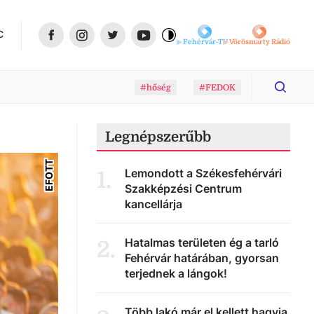
C
Fehérvár-TV
Vörösmarty Rádió
#hőség
#FEDOK
Legnépszerűbb
EFOTT
Lemondott a Székesfehérvári
1
.
Szakképzési Centrum
kancellárja
Hatalmas területen ég a tarló
2
.
Fehérvár határában, gyorsan
terjednek a lángok!
Több lakó már el kellett hagyja