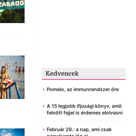
Kedvencek
Pomelo, az immunrendszer őre
A 15 legjobb ifjúsági könyv, amit
felnőtt fejjel is érdemes elolvasni
Február 29.: a nap, ami csak
négyévente jön el