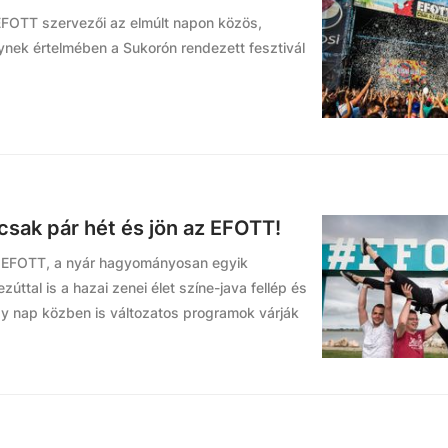
EFOTT szervezői az elmúlt napon közös,
nek értelmében a Sukorón rendezett fesztivál
r csak pár hét és jön az EFOTT!
 EFOTT, a nyár hagyományosan egyik
zúttal is a hazai zenei élet színe-java fellép és
gy nap közben is változatos programok várják