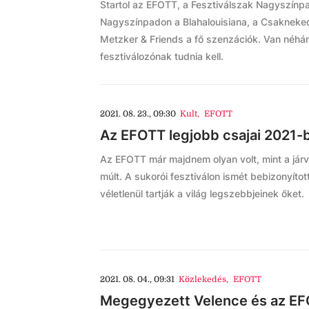
Startol az EFOTT, a Fesztiválszak Nagyszín
Nagyszínpadon a Blahalouisiana, a Csakneked
Metzker & Friends a fő szenzációk. Van néhán
fesztiválozónak tudnia kell.
2021. 08. 23., 09:30
Kult
,
EFOTT
Az EFOTT legjobb csajai 2021-
Az EFOTT már majdnem olyan volt, mint a járv
múlt. A sukorói fesztiválon ismét bebizonyít
véletlenül tartják a világ legszebbjeinek őket.
2021. 08. 04., 09:31
Közlekedés
,
EFOTT
Megegyezett Velence és az E