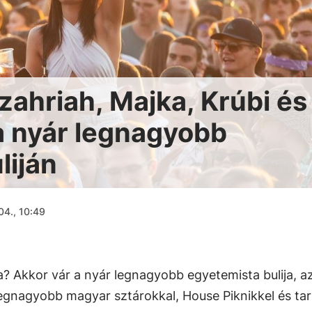
ahriah, Majka, Krúbi és
z a nyár legnagyobb
liján
04., 10:49
? Akkor vár a nyár legnagyobb egyetemista bulija, a
 legnagyobb magyar sztárokkal, House Piknikkel és ta