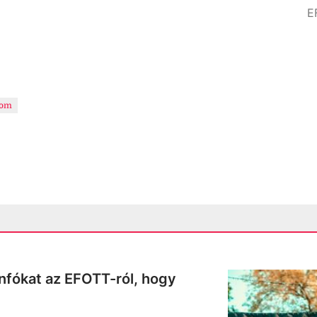
E
lom
nfókat az EFOTT-ról, hogy