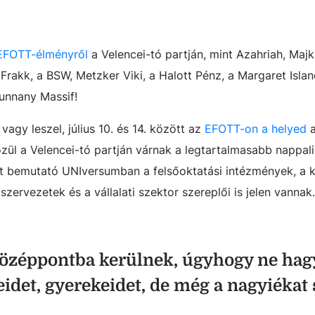
EFOTT-élményről
a Velencei-tó partján, mint Azahriah, Majka
rakk, a BSW, Metzker Viki, a Halott Pénz, a Margaret Island
Punnany Massif!
agy leszel, július 10. és 14. között az
EFOTT-on a helyed
közül a Velencei-tó partján várnak a legtartalmasabb nappali
 bemutató UNIversumban a felsőoktatási intézmények, a k
 szervezetek és a vállalati szektor szereplői is jelen vannak.
 középpontba kerülnek, úgyhogy ne ha
leidet, gyerekeidet, de még a nagyiékat