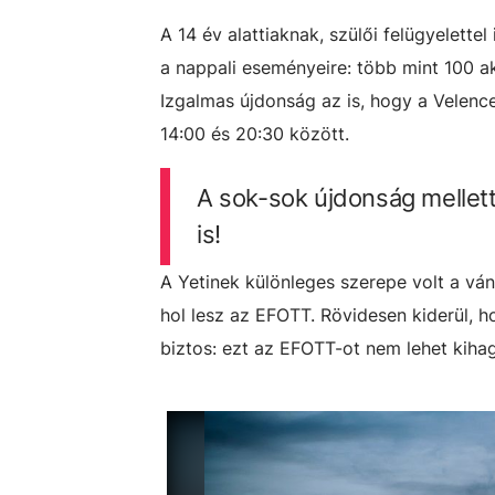
A 14 év alattiaknak, szülői felügyelettel
a nappali eseményeire: több mint 100 ak
Izgalmas újdonság az is, hogy a Velence
14:00 és 20:30 között.
A sok-sok újdonság mellett
is!
A Yetinek különleges szerepe volt a vá
hol lesz az EFOTT. Rövidesen kiderül, h
biztos: ezt az EFOTT-ot nem lehet kihag