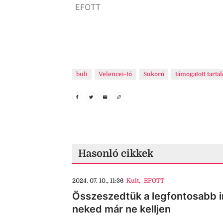
EFOTT
EFOTT
buli
Velencei-tó
Sukoró
támogatott tarta
Hasonló cikkek
2024. 07. 10., 11:36
Kult
,
EFOTT
Összeszedtük a legfontosabb i
neked már ne kelljen