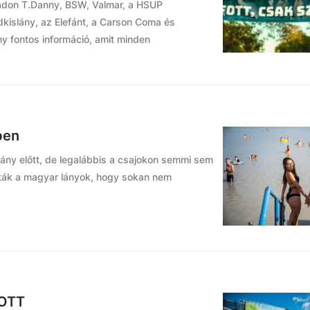
padon T.Danny, BSW, Valmar, a HSUP
kislány, az Elefánt, a Carson Coma és
y fontos információ, amit minden
ben
ány előtt, de legalábbis a csajokon semmi sem
ották a magyar lányok, hogy sokan nem
FOTT