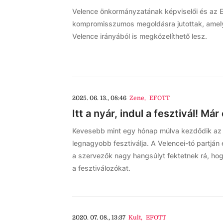
Velence önkormányzatának képviselői és az 
kompromisszumos megoldásra jutottak, amely
Velence irányából is megközelíthető lesz.
2025. 06. 13., 08:46
Zene
,
EFOTT
Itt a nyár, indul a fesztivál! Má
Kevesebb mint egy hónap múlva kezdődik az
legnagyobb fesztiválja. A Velencei-tó partján e
a szervezők nagy hangsúlyt fektetnek rá, ho
a fesztiválozókat.
2020. 07. 08., 13:37
Kult
,
EFOTT