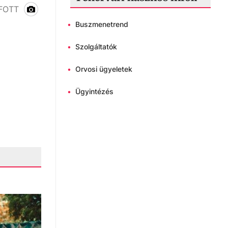
EFOTT
FOTT
•
Buszmenetrend
•
Szolgáltatók
•
Orvosi ügyeletek
•
Ügyintézés