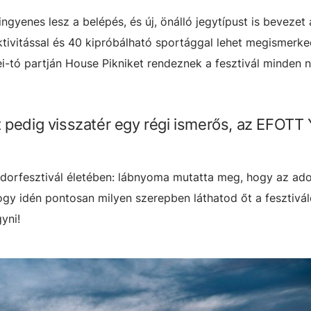
 ingyenes lesz a belépés, és új, önálló jegytípust is bevezet 
tivitással és 40 kipróbálható sportággal lehet megismerke
i-tó partján House Pikniket rendeznek a fesztivál minden n
 pedig visszatér egy régi ismerős, az EFOTT 
ndorfesztivál életében: lábnyoma mutatta meg, hogy az ad
ogy idén pontosan milyen szerepben láthatod őt a fesztivá
yni!