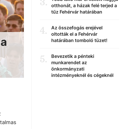
3
.
otthonát, a házak felé terjed a
tűz Fehérvár határában
Az összefogás erejével
4
.
oltották el a Fehérvár
 a
határában tomboló tüzet!
Bevezetik a pénteki
5
.
munkarendet az
önkormányzati
intézményeknél és cégeknél
z
rtalmas