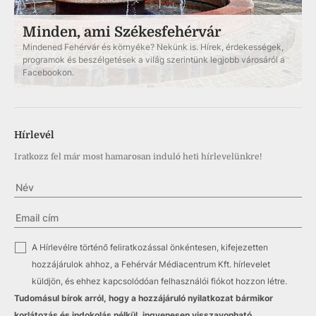
Minden, ami Székesfehérvár
Mindened Fehérvár és környéke? Nekünk is. Hírek, érdekességek,
programok és beszélgetések a világ szerintünk legjobb városáról a
Facebookon.
Hírlevél
Iratkozz fel már most hamarosan induló heti hírlevelünkre!
✓
A Hírlevélre történő feliratkozással önkéntesen, kifejezetten
hozzájárulok ahhoz, a Fehérvár Médiacentrum Kft. hírlevelet
küldjön, és ehhez kapcsolódóan felhasználói fiókot hozzon létre.
Tudomásul bírok arról, hogy a hozzájáruló nyilatkozat bármikor
korlátozás és indokolás nélkül, ingyenesen visszavonható.