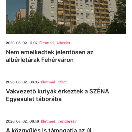
2026. 08. 02., 11:07
Életmód
,
albérlet
Nem emelkedtek jelentősen az
albérletárak Fehérváron
2026. 08. 02., 08:35
Életmód
,
tábor
Vakvezető kutyák érkeztek a SZÉNA
Egyesület táborába
2026. 08. 02., 06:46
Életmód
,
rendőrség
A közgyűlés is támogatja az új