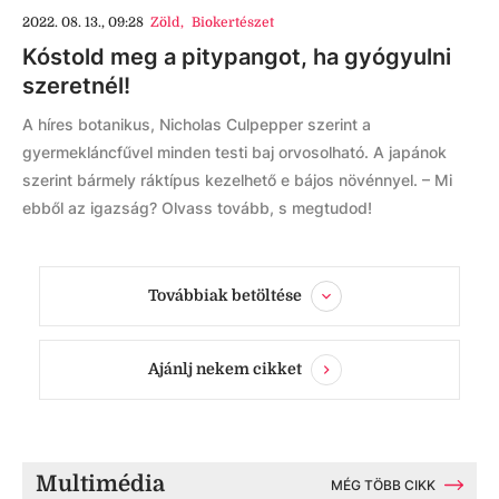
2022. 08. 13., 09:28
Zöld
,
Biokertészet
Kóstold meg a pitypangot, ha gyógyulni
szeretnél!
A híres botanikus, Nicholas Culpepper szerint a
gyermekláncfűvel minden testi baj orvosolható. A japánok
szerint bármely ráktípus kezelhető e bájos növénnyel. – Mi
ebből az igazság? Olvass tovább, s megtudod!
Továbbiak betöltése
Ajánlj nekem cikket
Multimédia
MÉG TÖBB CIKK