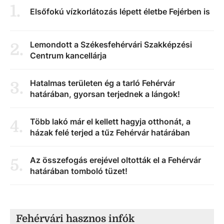
1
.
Elsőfokú vízkorlátozás lépett életbe Fejérben is
Lemondott a Székesfehérvári Szakképzési
2
.
Centrum kancellárja
Hatalmas területen ég a tarló Fehérvár
3
.
határában, gyorsan terjednek a lángok!
Több lakó már el kellett hagyja otthonát, a
4
.
házak felé terjed a tűz Fehérvár határában
Az összefogás erejével oltották el a Fehérvár
5
.
határában tomboló tüzet!
Fehérvári hasznos infók