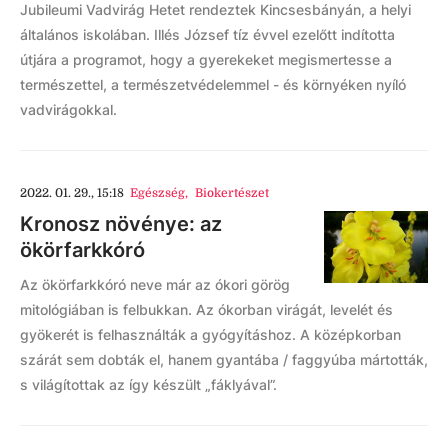
Jubileumi Vadvirág Hetet rendeztek Kincsesbányán, a helyi
általános iskolában. Illés József tíz évvel ezelőtt indította
útjára a programot, hogy a gyerekeket megismertesse a
természettel, a természetvédelemmel - és környéken nyíló
vadvirágokkal.
2022. 01. 29., 15:18
Egészség
,
Biokertészet
Kronosz növénye: az
ökörfarkkóró
Az ökörfarkkóró neve már az ókori görög
mitológiában is felbukkan. Az ókorban virágát, levelét és
gyökerét is felhasználták a gyógyításhoz. A középkorban
szárát sem dobták el, hanem gyantába / faggyúba mártották,
s világítottak az így készült „fáklyával”.