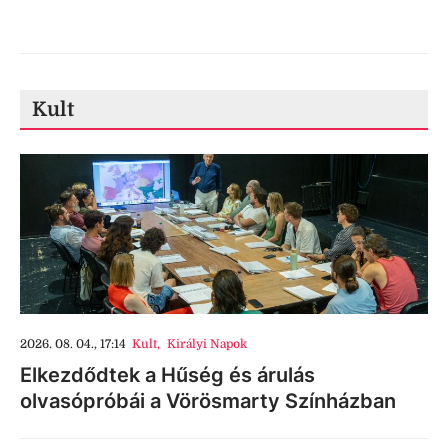
Kult
2026. 08. 04., 17:14
Kult
,
Királyi Napok
Elkezdődtek a Hűség és árulás
olvasópróbái a Vörösmarty Színházban