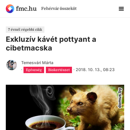
fmc.hu
Fehérvár összeköt
7 évnél régebbi cikk
Exkluzív kávét pottyant a
cibetmacska
Temesvári Márta
·
·
2018. 10. 13., 08:23
Egészség
Biokertészet
domus.by