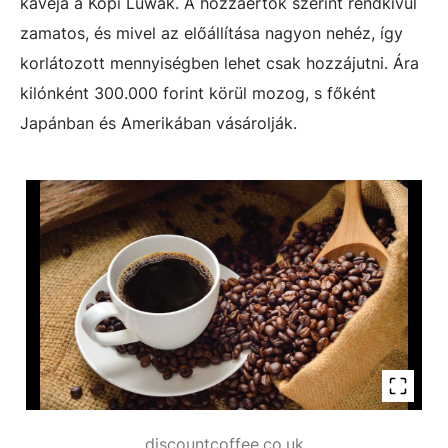
kávéja a Kopi Luwak. A hozzáértők szerint rendkívül
zamatos, és mivel az előállítása nagyon nehéz, így
korlátozott mennyiségben lehet csak hozzájutni. Ára
kilónként 300.000 forint körül mozog, s főként
Japánban és Amerikában vásárolják.
discountcoffee.co.uk