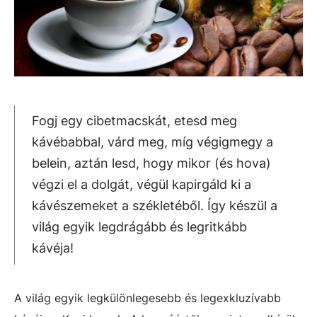
Fogj egy cibetmacskát, etesd meg
kávébabbal, várd meg, míg végigmegy a
belein, aztán lesd, hogy mikor (és hova)
végzi el a dolgát, végül kapirgáld ki a
kávészemeket a székletéből. Így készül a
világ egyik legdrágább és legritkább
kávéja!
A világ egyik legkülönlegesebb és legexkluzívabb