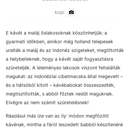
kopi
E kávét a maláj őslakosoknak köszönhetjük: a
gyarmati időkben, amikor még holland telepesek
uralták a maláj és az indonéz szigeteket, megtiltották
a helybelieknek, hogy a kávét saját fogyasztásra
szüreteljék. A leleményes lakosok viszont feltalálták
magukat: az indonéziai cibetmacska által megevett –
és a hátsóból kitolt – kávébabokat összeszedték,
megtisztították, s abból főztek nedűt maguknak.
Elvégre az nem számít szüretelésnek!
Ráadásul más íze van az ily’ módon megfőzött
kávénak, mintha a fáról leszedett babból készítenénk