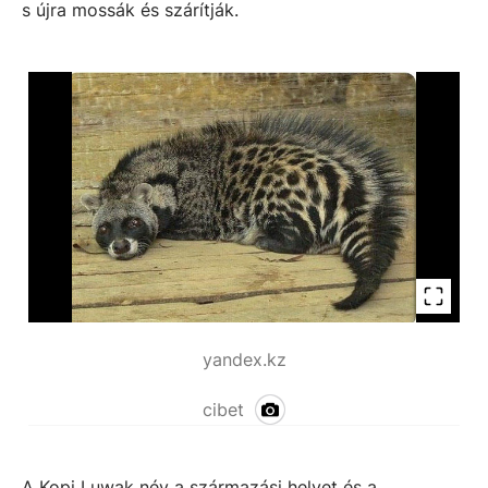
s újra mossák és szárítják.
yandex.kz
cibet
A Kopi Luwak név a származási helyet és a