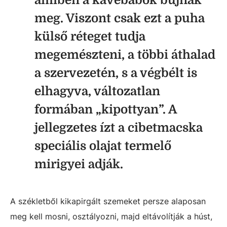
amiben a kávébabok bújnak
meg. Viszont csak ezt a puha
külső réteget tudja
megemészteni, a többi áthalad
a szervezetén, s a végbélt is
elhagyva, változatlan
formában „kipottyan”. A
jellegzetes ízt a cibetmacska
speciális olajat termelő
mirigyei adják.
A székletből kikapirgált szemeket persze alaposan
meg kell mosni, osztályozni, majd eltávolítják a húst,