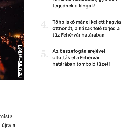
terjednek a lángok!
Több lakó már el kellett hagyja
4
.
otthonát, a házak felé terjed a
tűz Fehérvár határában
EFOTT fesztivál
Az összefogás erejével
5
.
oltották el a Fehérvár
határában tomboló tüzet!
emista
 újra a