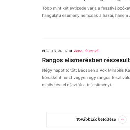
Több mint két évtizede várja a fesztiválozók
hangulatú esemény nemcsak a hazai, hanem a kü
2025. 07. 24., 17:13
Zene
,
fesztivál
Rangos elismerésben részesült
Négy napot töltött Bécsben a Vox Mirabilis K
kórusként részt vegyen egy rangos fesztivál
minősítéssel díjazták a teljesítményt.
Továbbiak betöltése