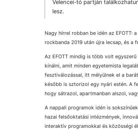
Velencei-tó partján találkozhatu
lesz.
Nagy hírrel robban be idén az EFOTT: 
rockbanda 2019 után újra lecsap, és a f
Az EFOTT mindig is több volt egyszerű b
kínálni, amit minden egyetemista legalá
fesztiválozással, itt mélyülnek el a bar
később is sztorizol egy nyári estén. A 
hogy sátrazol, apartmanban alszol, vag
A nappali programok idén is sokszínű
hazai felsőoktatási intézmények, innovác
interaktív programokkal és közösségi é