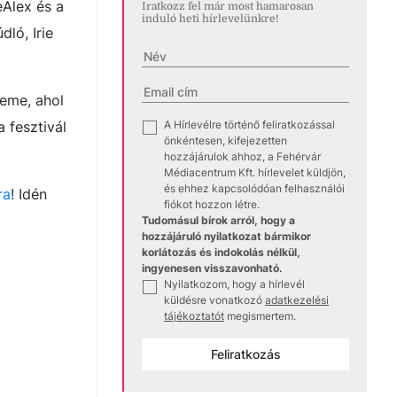
eAlex és a
Iratkozz fel már most hamarosan
induló heti hírlevelünkre!
ló, Irie
teme, ahol
A Hírlevélre történő feliratkozással
 fesztivál
✓
önkéntesen, kifejezetten
hozzájárulok ahhoz, a Fehérvár
Médiacentrum Kft. hírlevelet küldjön,
és ehhez kapcsolódóan felhasználói
ra
! Idén
fiókot hozzon létre.
Tudomásul bírok arról, hogy a
hozzájáruló nyilatkozat bármikor
korlátozás és indokolás nélkül,
ingyenesen visszavonható.
Nyilatkozom, hogy a hírlevél
✓
küldésre vonatkozó
adatkezelési
tájékoztatót
megismertem.
Feliratkozás