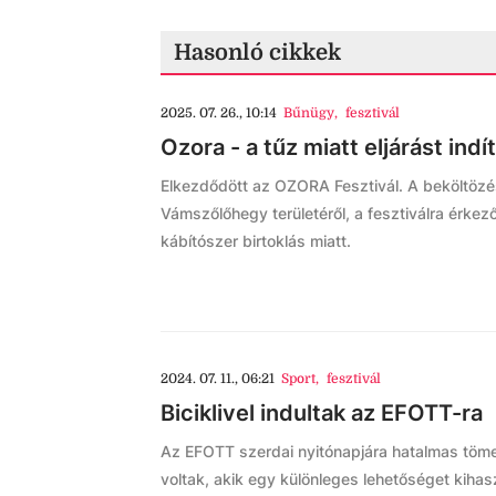
Hasonló cikkek
2025. 07. 26., 10:14
Bűnügy
,
fesztivál
Ozora - a tűz miatt eljárást ind
Elkezdődött az OZORA Fesztivál. A beköltözés 
Vámszőlőhegy területéről, a fesztiválra érkezők
kábítószer birtoklás miatt.
2024. 07. 11., 06:21
Sport
,
fesztivál
Biciklivel indultak az EFOTT-ra
Az EFOTT szerdai nyitónapjára hatalmas töm
voltak, akik egy különleges lehetőséget kihaszn