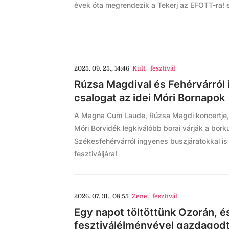
évek óta megrendezik a Tekerj az EFOTT-ra!
2025. 09. 25., 14:46
Kult
,
fesztivál
Rúzsa Magdival és Fehérvárról 
csalogat az idei Móri Bornapok
A Magna Cum Laude, Rúzsa Magdi koncertje, s
Móri Borvidék legkiválóbb borai várják a borku
Székesfehérvárról ingyenes buszjáratokkal is el
fesztiváljára!
2026. 07. 31., 08:55
Zene
,
fesztivál
Egy napot töltöttünk Ozorán, é
fesztiválélményével gazdagod