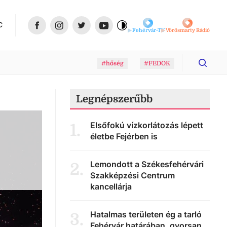
C
Fehérvár-TV
Vörösmarty Rádió
#hőség
#FEDOK
Legnépszerűbb
Elsőfokú vízkorlátozás lépett
1
.
életbe Fejérben is
Lemondott a Székesfehérvári
2
.
Szakképzési Centrum
kancellárja
Hatalmas területen ég a tarló
3
.
Fehérvár határában, gyorsan