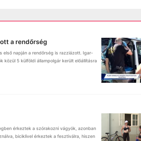
ított a rendőrség
első napján a rendőrség is razziázott. Igar-
 közül 5 külföldi állampolgár került előállításra
egben érkeztek a szórakozni vágyók, azonban
álva, biciklivel érkeztek a fesztiválra, hiszen