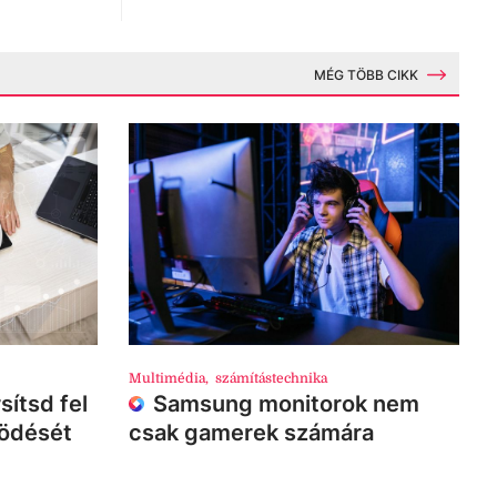
MÉG TÖBB CIKK
Multimédia
,
számítástechnika
sítsd fel
Samsung monitorok nem
ködését
csak gamerek számára