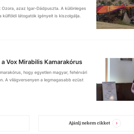
at Ozora, azaz Igar-Dádpuszta. A különleges
lföldi látogatók igényeit is kiszolgálja.
 a Vox Mirabilis Kamarakórus
amarakórus, hogy egyetlen magyar, fehérvári
on. A világversenyen a legmagasabb ezüst
Ajánlj nekem cikket