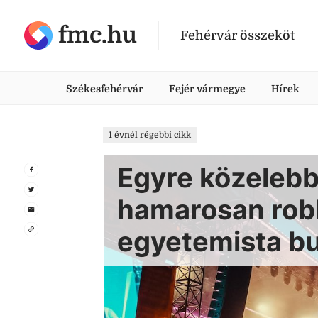
fmc.hu
Fehérvár összeköt
Székesfehérvár
Fejér vármegye
Hírek
1 évnél régebbi cikk
Egyre közelebb
hamarosan rob
egyetemista bu