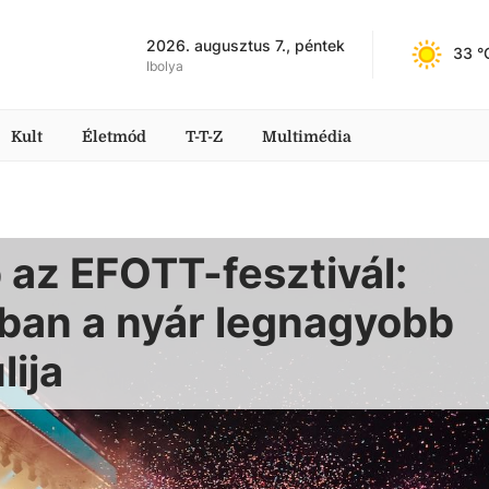
2026. augusztus 7., péntek
33
 °
Ibolya
Kult
Életmód
T-T-Z
Multimédia
 az EFOTT-fesztivál:
ban a nyár legnagyobb
lija