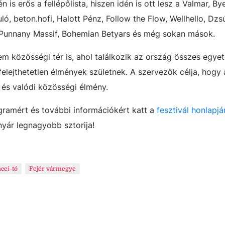
is erős a fellépőlista, hiszen idén is ott lesz a Valmar, By
, beton.hofi, Halott Pénz, Follow the Flow, Wellhello, Dzsúd
a, Punnany Massif, Bohemian Betyars és még sokan mások.
m közösségi tér is, ahol találkozik az ország összes egye
elejthetetlen élmények születnek. A szervezők célja, hogy a
s és valódi közösségi élmény.
ogramért és további információkért katt a
fesztivál honlapjá
nyár legnagyobb sztorija!
cei-tó
Fejér vármegye