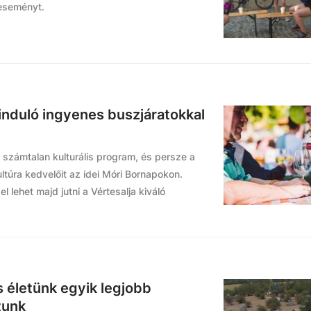
 eseményt.
induló ingyenes buszjáratokkal
zámtalan kulturális program, és persze a
ltúra kedvelőit az idei Móri Bornapokon.
 lehet majd jutni a Vértesalja kiváló
s életünk egyik legjobb
tunk