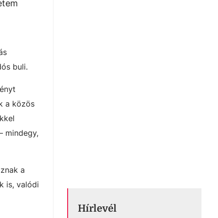
yetem
ás
ós buli.
ményt
ák a közös
kkel
 – mindegy,
oznak a
 is, valódi
Hírlevél