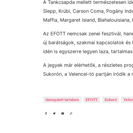
A Tankcsapda mellett természetesen idén 
Slepp, Krúbi, Carson Coma, Pogány Induló
Maffia, Margaret Island, Blahalouisian
Az EFOTT nemcsak zenei fesztivál, hane
új barátságok, szakmai kapcsolatok és f
idén is egyszerre legyen laza, tartalma
A jegyek már elérhetők, a részletes pr
Sukorón, a Velencei-tó partján íródik a 
támogatott tartalom
EFOTT
Sukoró
Velen