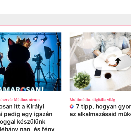
ehérvár Médiacentrum
Multimédia
,
digitális világ
san itt a Királyi
7 tipp, hogyan gyor
i pedig egy igazán
az alkalmazásaid mű
loggal készülünk
Néhány nap, és fény