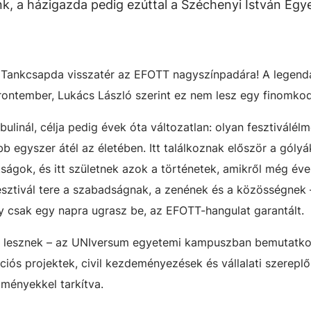
nk, a házigazda pedig ezúttal a Széchenyi István Eg
a Tankcsapda visszatér az EFOTT nagyszínpadára! A legend
rontember, Lukács László szerint ez nem lesz egy finomkod
ulinál, célja pedig évek óta változatlan: olyan fesztiválél
bb egyszer átél az életében. Itt találkoznak először a góly
átságok, és itt születnek azok a történetek, amikről még éve
fesztivál tere a szabadságnak, a zenének és a közösségnek
y csak egy napra ugrasz be, az EFOTT-hangulat garantált.
ek lesznek – az UNIversum egyetemi kampuszban bemutatk
iós projektek, civil kezdeményezések és vállalati szereplők
lményekkel tarkítva.