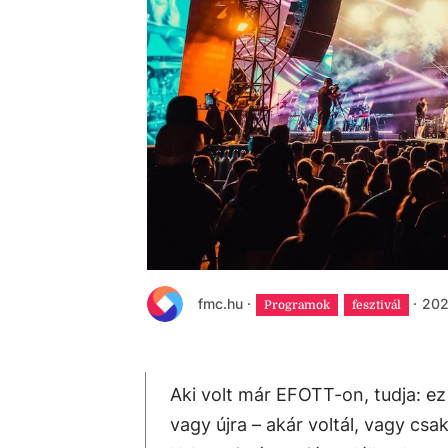
fmc.hu
·
·
202
Programok
fesztivál
Aki volt már EFOTT-on, tudja: ez
vagy újra – akár voltál, vagy csa