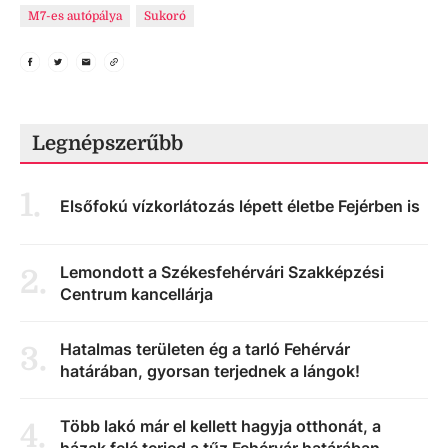
M7-es autópálya
Sukoró
Legnépszerűbb
1
.
Elsőfokú vízkorlátozás lépett életbe Fejérben is
Lemondott a Székesfehérvári Szakképzési
2
.
Centrum kancellárja
Hatalmas területen ég a tarló Fehérvár
3
.
határában, gyorsan terjednek a lángok!
Több lakó már el kellett hagyja otthonát, a
4
.