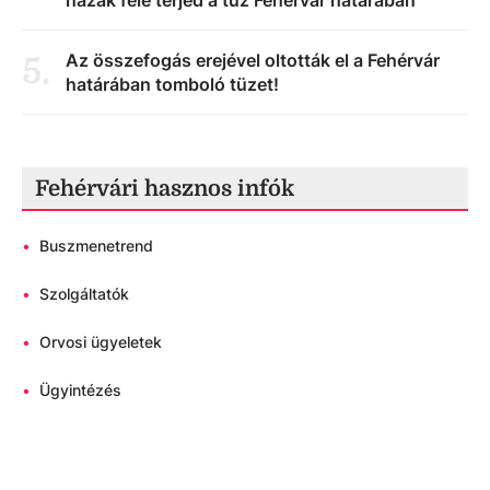
házak felé terjed a tűz Fehérvár határában
Az összefogás erejével oltották el a Fehérvár
5
.
határában tomboló tüzet!
Fehérvári hasznos infók
•
Buszmenetrend
•
Szolgáltatók
•
Orvosi ügyeletek
•
Ügyintézés