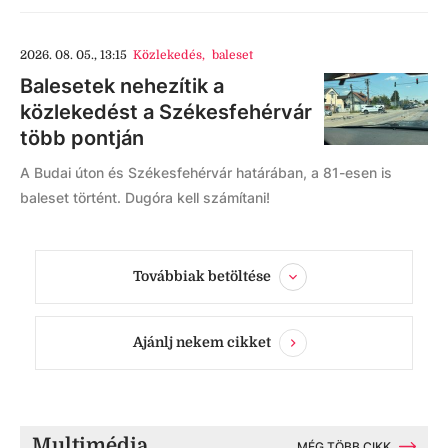
2026. 08. 05., 13:15
Közlekedés
,
baleset
Balesetek nehezítik a
közlekedést a Székesfehérvár
több pontján
A Budai úton és Székesfehérvár határában, a 81-esen is
baleset történt. Dugóra kell számítani!
Továbbiak betöltése
Ajánlj nekem cikket
Multimédia
MÉG TÖBB CIKK