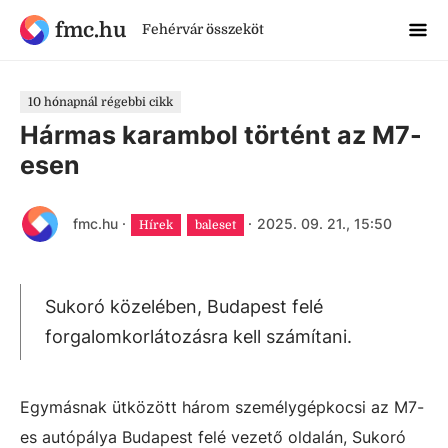
fmc.hu
Fehérvár összeköt
10 hónapnál régebbi cikk
Hármas karambol történt az M7-
esen
fmc.hu
·
·
2025. 09. 21., 15:50
Hírek
baleset
Sukoró közelében, Budapest felé
forgalomkorlátozásra kell számítani.
Egymásnak ütközött három személygépkocsi az M7-
es autópálya Budapest felé vezető oldalán, Sukoró