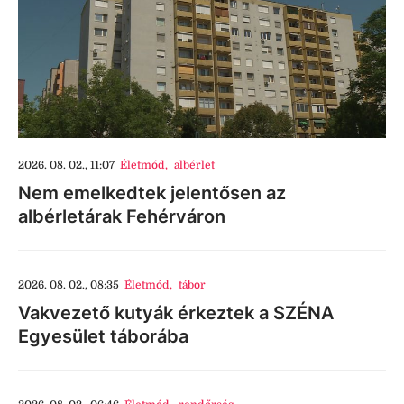
2026. 08. 02., 11:07
Életmód
,
albérlet
Nem emelkedtek jelentősen az
albérletárak Fehérváron
2026. 08. 02., 08:35
Életmód
,
tábor
Vakvezető kutyák érkeztek a SZÉNA
Egyesület táborába