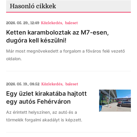
Hasonló cikkek
2026. 05. 29., 12:49
Közlekedés
,
baleset
Ketten karamboloztak az M7-esen,
dugóra kell készülni!
Már most megnövekedett a forgalom a főváros felé vezető
oldalon.
2026. 05. 19., 08:52
Közlekedés
,
baleset
Egy üzlet kirakatába hajtott
egy autós Fehérváron
Az érintett helyszínen, az autó és a
törmelék forgalmi akadályt is képzett.