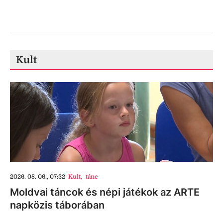
Kult
2026. 08. 06., 07:32
Kult
,
tánc
Moldvai táncok és népi játékok az ARTE
napközis táborában