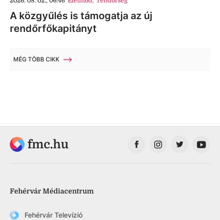
2026. 08. 02., 06:46
Életmód
,
rendőrség
A közgyűlés is támogatja az új
rendőrfőkapitányt
MÉG TÖBB CIKK
fmc.hu
Fehérvár Médiacentrum
Fehérvár Televízió