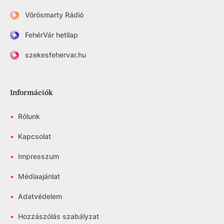
Vörösmarty Rádió
FehérVár hetilap
szekesfehervar.hu
Információk
•
Rólunk
•
Kapcsolat
•
Impresszum
•
Médiaajánlat
•
Adatvédelem
•
Hozzászólás szabályzat