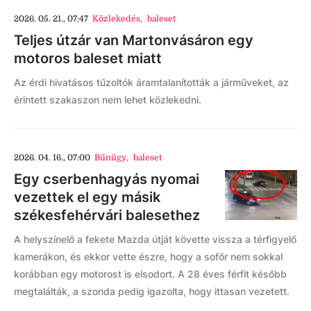
2026. 05. 21., 07:47
Közlekedés
,
baleset
Teljes útzár van Martonvásáron egy
motoros baleset miatt
Az érdi hivatásos tűzoltók áramtalanították a járműveket, az
érintett szakaszon nem lehet közlekedni.
2026. 04. 16., 07:00
Bűnügy
,
baleset
Egy cserbenhagyás nyomai
vezettek el egy másik
székesfehérvári balesethez
A helyszínelő a fekete Mazda útját követte vissza a térfigyelő
kamerákon, és ekkor vette észre, hogy a sofőr nem sokkal
korábban egy motorost is elsodort. A 28 éves férfit később
megtalálták, a szonda pedig igazolta, hogy ittasan vezetett.