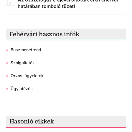
5
.
határában tomboló tüzet!
Fehérvári hasznos infók
•
Buszmenetrend
•
Szolgáltatók
•
Orvosi ügyeletek
•
Ügyintézés
Hasonló cikkek