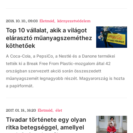
2018. 10. 10., 09:03
Életmód
,
környezetvédelem
Top 10 vállalat, akik a világot
elárasztó műanyagszeméthez
köthetőek
A Coca-Cola, a PepsiCo, a Nestlé és a Danone termékei
tették ki a Break Free From Plastic-mozgalom által 42
országban szervezett akció során összeszedett
műanyagszemét legnagyobb részét. Magyarország is hozta
a papírformát.
2017. 01. 18., 16:20
Életmód
,
élet
Tivadar története egy olyan
ritka betegséggel, amellyel