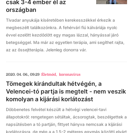
csak 3-4 ember él az
országban
Tivadar anyukája kíséretében kerekesszékkel érkezik a
megbeszélt találkozónkra. A fehérvári fiú kálváriája nyolc
évvel ezelőtt kezdődött egy magas lázzal, hányással járó
betegséggel. Ma már az egyetlen terápia, ami segíthet rajta,
az az őssejtterápia. Jelenleg donorra vár.
2020. 04. 06., 09:29
Életmód
,
koronavírus
Tömegek kirándultak hétvégén, a
Velencei-tó partja is megtelt - nem veszik
komolyan a kijárási korlátozást
Döbbenetes felvétel készült a hétvégi velencei-tavi
állapotokról: rengetegen sétáltak, ácsorogtak, beszélgettek a
napsütésben a tó partján, fittyet hányva nemcsak a kijárási
korlátozásra, de még a a 1,5-2 méteres egymás közötti elvárt