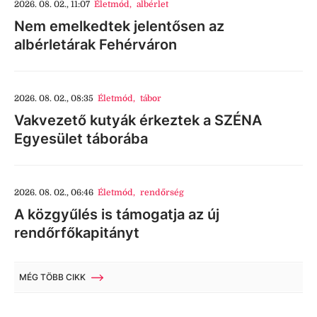
2026. 08. 02., 11:07
Életmód
,
albérlet
Nem emelkedtek jelentősen az
albérletárak Fehérváron
2026. 08. 02., 08:35
Életmód
,
tábor
Vakvezető kutyák érkeztek a SZÉNA
Egyesület táborába
2026. 08. 02., 06:46
Életmód
,
rendőrség
A közgyűlés is támogatja az új
rendőrfőkapitányt
MÉG TÖBB CIKK