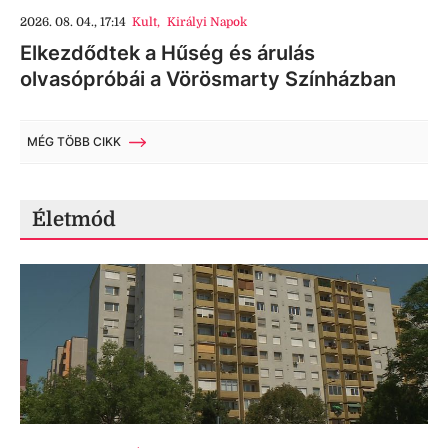
2026. 08. 04., 17:14
Kult
,
Királyi Napok
Elkezdődtek a Hűség és árulás
olvasópróbái a Vörösmarty Színházban
MÉG TÖBB CIKK
Életmód