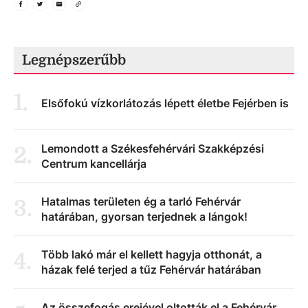
Legnépszerűbb
1
.
Elsőfokú vízkorlátozás lépett életbe Fejérben is
Lemondott a Székesfehérvári Szakképzési
2
.
Centrum kancellárja
Hatalmas területen ég a tarló Fehérvár
3
.
határában, gyorsan terjednek a lángok!
Több lakó már el kellett hagyja otthonát, a
4
.
házak felé terjed a tűz Fehérvár határában
Az összefogás erejével oltották el a Fehérvár