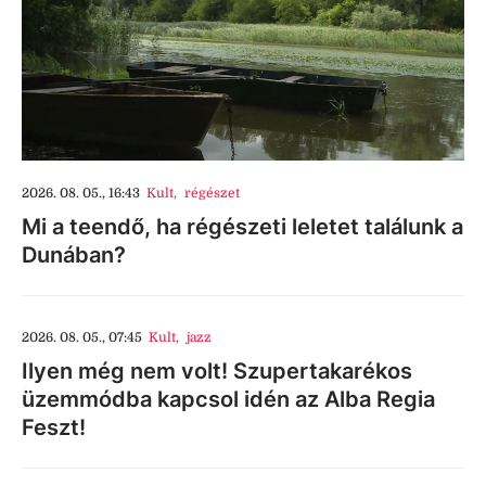
2026. 08. 05., 16:43
Kult
,
régészet
Mi a teendő, ha régészeti leletet találunk a
Dunában?
2026. 08. 05., 07:45
Kult
,
jazz
Ilyen még nem volt! Szupertakarékos
üzemmódba kapcsol idén az Alba Regia
Feszt!