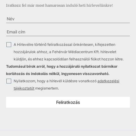
Iratkozz fel már most hamarosan induló heti hírlevelünkre!
✓
A Hírlevélre történő feliratkozással önkéntesen, kifejezetten
hozzájárulok ahhoz, a Fehérvár Médiacentrum Kft. hírlevelet
küldjön, és ehhez kapcsolódóan felhasználói fiókot hozzon létre.
Tudomásul bírok arról, hogy a hozzájáruló nyilatkozat bármikor
korlátozás és indokolás nélkül, ingyenesen visszavonható.
✓
Nyilatkozom, hogy a hírlevél küldésre vonatkozó
adatkezelési
tájékoztatót
megismertem.
Feliratkozás