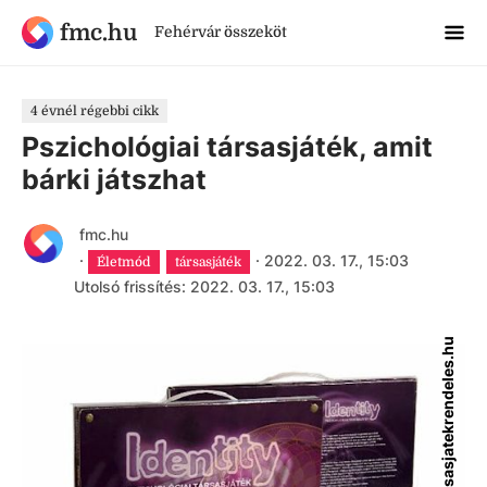
fmc.hu
Fehérvár összeköt
4 évnél régebbi cikk
Pszichológiai társasjáték, amit
bárki játszhat
fmc.hu
·
·
2022. 03. 17., 15:03
Életmód
társasjáték
Utolsó frissítés: 2022. 03. 17., 15:03
tarsasjatekrendeles.hu