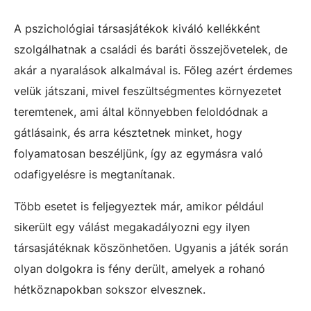
A pszichológiai társasjátékok kiváló kellékként
szolgálhatnak a családi és baráti összejövetelek, de
akár a nyaralások alkalmával is. Főleg azért érdemes
velük játszani, mivel feszültségmentes környezetet
teremtenek, ami által könnyebben feloldódnak a
gátlásaink, és arra késztetnek minket, hogy
folyamatosan beszéljünk, így az egymásra való
odafigyelésre is megtanítanak.
Több esetet is feljegyeztek már, amikor például
sikerült egy válást megakadályozni egy ilyen
társasjátéknak köszönhetően. Ugyanis a játék során
olyan dolgokra is fény derült, amelyek a rohanó
hétköznapokban sokszor elvesznek.