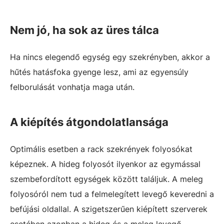
Nem jó, ha sok az üres tálca
Ha nincs elegendő egység egy szekrényben, akkor a
hűtés hatásfoka gyenge lesz, ami az egyensúly
felborulását vonhatja maga után.
A kiépítés átgondolatlansága
Optimális esetben a rack szekrények folyosókat
képeznek. A hideg folyosót ilyenkor az egymással
szembefordított egységek között találjuk. A meleg
folyosóról nem tud a felmelegített levegő keveredni a
befújási oldallal. A szigetszerűen kiépített szerverek
esetében azonban a hideg és a meleg levegő