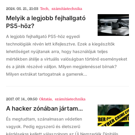
2024. 05. 21., 21:03
Tech
,
számítástechnika
Melyik a legjobb fejhallgató
PS5-höz?
A legjobb fejhallgató PS5-höz egyedi
technológiák révén lett kifejlesztve. Ezek a kiegészítők
lehetőséget nyújtanak arra, hogy használójuk teljes
mértékben átélje a virtuális valóságban történő eseményeket
és a játék részévé válljon. Milyen megjelenéssel bírnak?
Milyen extrákat tartogatnak a gamerek...
2017. 07. 14., 09:50
Oktatás
,
számítástechnika
A hacker zónában jártam…
És megtudtam, szánalmasan védetlen
vagyok. Pedig egyszerű és életszerű
kérdésekre kellett válaszolnom az Új Nemzedék Digitális