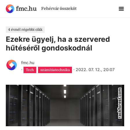
fmc.hu
Fehérvár összeköt
4 évnél régebbi cikk
Ezekre ügyelj, ha a szervered
hűtéséről gondoskodnál
fmc.hu
·
·
2022. 07. 12., 20:07
Tech
számítástechnika
rackforest.com