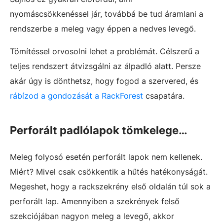
nyomáscsökkenéssel jár, továbbá be tud áramlani a
rendszerbe a meleg vagy éppen a nedves levegő.
Tömítéssel orvosolni lehet a problémát. Célszerű a
teljes rendszert átvizsgálni az álpadló alatt. Persze
akár úgy is dönthetsz, hogy fogod a szervered, és
rábízod a gondozását a RackForest
csapatára.
Perforált padlólapok tömkelege…
Meleg folyosó esetén perforált lapok nem kellenek.
Miért? Mivel csak csökkentik a hűtés hatékonyságát.
Megeshet, hogy a rackszekrény első oldalán túl sok a
perforált lap. Amennyiben a szekrények felső
szekciójában nagyon meleg a levegő, akkor