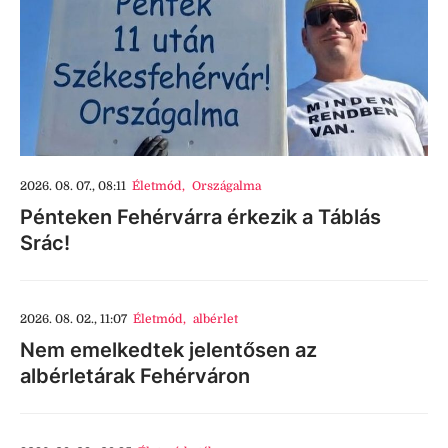
2026. 08. 07., 08:11
Életmód
,
Országalma
Pénteken Fehérvárra érkezik a Táblás
Srác!
2026. 08. 02., 11:07
Életmód
,
albérlet
Nem emelkedtek jelentősen az
albérletárak Fehérváron