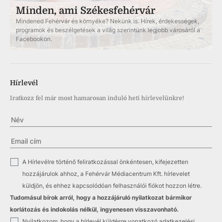
Minden, ami Székesfehérvár
Mindened Fehérvár és környéke? Nekünk is. Hírek, érdekességek,
programok és beszélgetések a világ szerintünk legjobb városáról a
Facebookon.
Hírlevél
Iratkozz fel már most hamarosan induló heti hírlevelünkre!
✓
A Hírlevélre történő feliratkozással önkéntesen, kifejezetten
hozzájárulok ahhoz, a Fehérvár Médiacentrum Kft. hírlevelet
küldjön, és ehhez kapcsolódóan felhasználói fiókot hozzon létre.
Tudomásul bírok arról, hogy a hozzájáruló nyilatkozat bármikor
korlátozás és indokolás nélkül, ingyenesen visszavonható.
✓
Nyilatkozom, hogy a hírlevél küldésre vonatkozó
adatkezelési