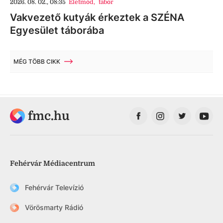
2026. 08. 02., 08:35
Életmód
,
tábor
Vakvezető kutyák érkeztek a SZÉNA
Egyesület táborába
MÉG TÖBB CIKK
fmc.hu
Fehérvár Médiacentrum
Fehérvár Televízió
Vörösmarty Rádió