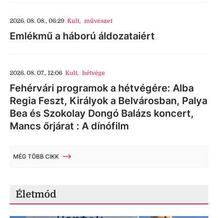
2026. 08. 08., 06:29
Kult
,
művészet
Emlékmű a háború áldozataiért
2026. 08. 07., 12:06
Kult
,
hétvége
Fehérvári programok a hétvégére: Alba
Regia Feszt, Királyok a Belvárosban, Palya
Bea és Szokolay Dongó Balázs koncert,
Mancs őrjárat : A dínófilm
MÉG TÖBB CIKK
Életmód