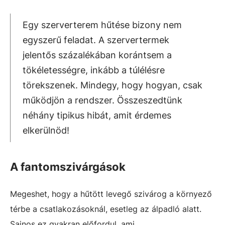
Egy szerverterem hűtése bizony nem
egyszerű feladat. A szervertermek
jelentős százalékában korántsem a
tökéletességre, inkább a túlélésre
törekszenek. Mindegy, hogy hogyan, csak
működjön a rendszer. Összeszedtünk
néhány tipikus hibát, amit érdemes
elkerülnöd!
A fantomszivárgások
Megeshet, hogy a hűtött levegő szivárog a környező
térbe a csatlakozásoknál, esetleg az álpadló alatt.
Sajnos ez gyakran előfordul, ami