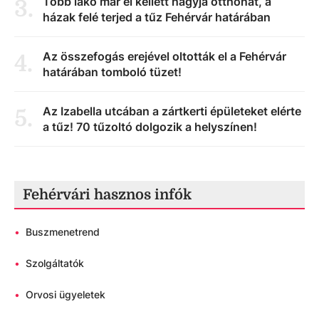
Több lakó már el kellett hagyja otthonát, a
3
.
házak felé terjed a tűz Fehérvár határában
Az összefogás erejével oltották el a Fehérvár
4
.
határában tomboló tüzet!
Az Izabella utcában a zártkerti épületeket elérte
5
.
a tűz! 70 tűzoltó dolgozik a helyszínen!
Fehérvári hasznos infók
•
Buszmenetrend
•
Szolgáltatók
•
Orvosi ügyeletek