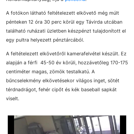
A fotókon látható feltételezett elkövető még múlt
pénteken 12 óra 30 perc körül egy Távirda utcában
található ruházati üzletben készpénzt tulajdonított el
egy pultra helyezett pénztárcából.
A feltételezett elkövetőről kamerafelvétel készült. Ez
alapján a férfi 45-50 év körüli, hozzávetőleg 170-175
centiméter magas, zömök testalkatú. A
bűncselekmény elkövetésekor világos inget, sötét
térdnadrágot, fehér cipőt és kék baseball sapkát
viselt.