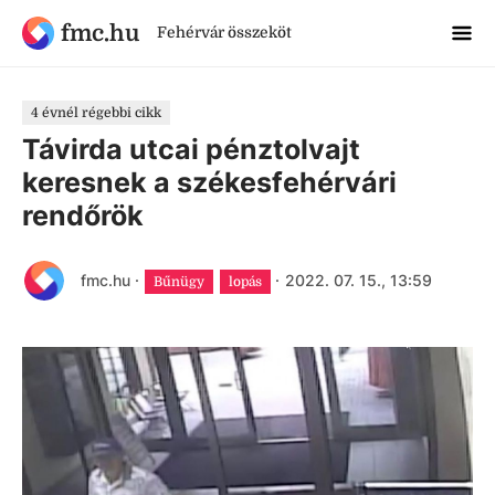
fmc.hu
Fehérvár összeköt
4 évnél régebbi cikk
Távirda utcai pénztolvajt
keresnek a székesfehérvári
rendőrök
fmc.hu
·
·
2022. 07. 15., 13:59
Bűnügy
lopás