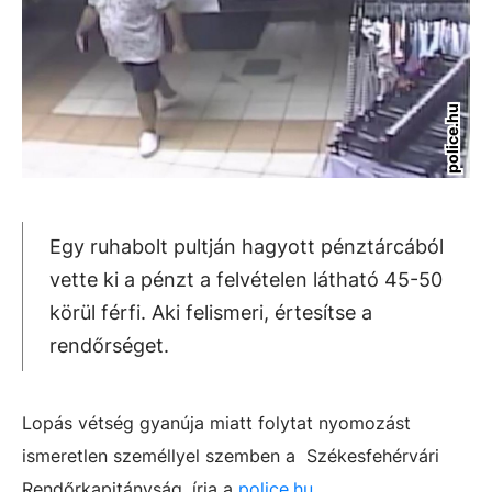
police.hu
Egy ruhabolt pultján hagyott pénztárcából
vette ki a pénzt a felvételen látható 45-50
körül férfi. Aki felismeri, értesítse a
rendőrséget.
Lopás vétség gyanúja miatt folytat nyomozást
ismeretlen személlyel szemben a Székesfehérvári
Rendőrkapitányság, írja a
police.hu
.