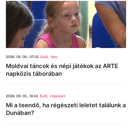
2026. 08. 06., 07:32
Kult
,
tánc
Moldvai táncok és népi játékok az ARTE
napközis táborában
2026. 08. 05., 16:43
Kult
,
régészet
Mi a teendő, ha régészeti leletet találunk a
Dunában?