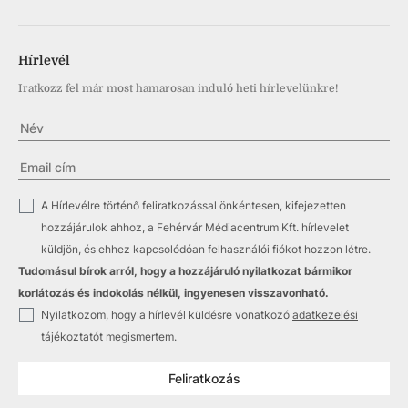
Hírlevél
Iratkozz fel már most hamarosan induló heti hírlevelünkre!
✓
A Hírlevélre történő feliratkozással önkéntesen, kifejezetten
hozzájárulok ahhoz, a Fehérvár Médiacentrum Kft. hírlevelet
küldjön, és ehhez kapcsolódóan felhasználói fiókot hozzon létre.
Tudomásul bírok arról, hogy a hozzájáruló nyilatkozat bármikor
korlátozás és indokolás nélkül, ingyenesen visszavonható.
✓
Nyilatkozom, hogy a hírlevél küldésre vonatkozó
adatkezelési
tájékoztatót
megismertem.
Feliratkozás