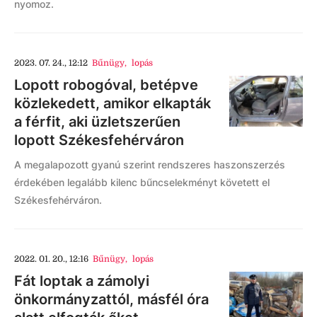
nyomoz.
2023. 07. 24., 12:12
Bűnügy
,
lopás
Lopott robogóval, betépve
közlekedett, amikor elkapták
a férfit, aki üzletszerűen
lopott Székesfehérváron
A megalapozott gyanú szerint rendszeres haszonszerzés
érdekében legalább kilenc bűncselekményt követett el
Székesfehérváron.
2022. 01. 20., 12:16
Bűnügy
,
lopás
Fát loptak a zámolyi
önkormányzattól, másfél óra