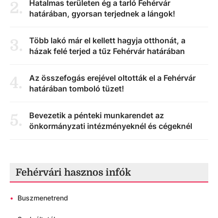
Hatalmas területen ég a tarló Fehérvár
2
.
határában, gyorsan terjednek a lángok!
Több lakó már el kellett hagyja otthonát, a
3
.
házak felé terjed a tűz Fehérvár határában
Az összefogás erejével oltották el a Fehérvár
4
.
határában tomboló tüzet!
Bevezetik a pénteki munkarendet az
5
.
önkormányzati intézményeknél és cégeknél
Fehérvári hasznos infók
•
Buszmenetrend