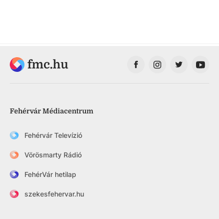
fmc.hu
Fehérvár Médiacentrum
Fehérvár Televízió
Vörösmarty Rádió
FehérVár hetilap
szekesfehervar.hu