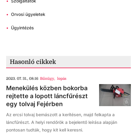
•
Szolgáltatók
•
Orvosi ügyeletek
•
Ügyintézés
Hasonló cikkek
2023. 07. 31., 08:16
Bűnügy
,
lopás
Menekülés közben bokorba
rejtette a lopott láncfűrészt
egy tolvaj Fejérben
Az ercsi tolvaj bemászott a kerítésen, majd felkapta a
láncfűrészt. A helyi rendőrök a bejelentő leírása alapján
pontosan tudták, hogy kit kell keresni.