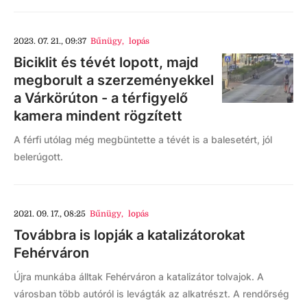
2023. 07. 21., 09:37
Bűnügy
,
lopás
Biciklit és tévét lopott, majd
megborult a szerzeményekkel
a Várkörúton - a térfigyelő
kamera mindent rögzített
A férfi utólag még megbüntette a tévét is a balesetért, jól
belerúgott.
2021. 09. 17., 08:25
Bűnügy
,
lopás
Továbbra is lopják a katalizátorokat
Fehérváron
Újra munkába álltak Fehérváron a katalizátor tolvajok. A
városban több autóról is levágták az alkatrészt. A rendőrség