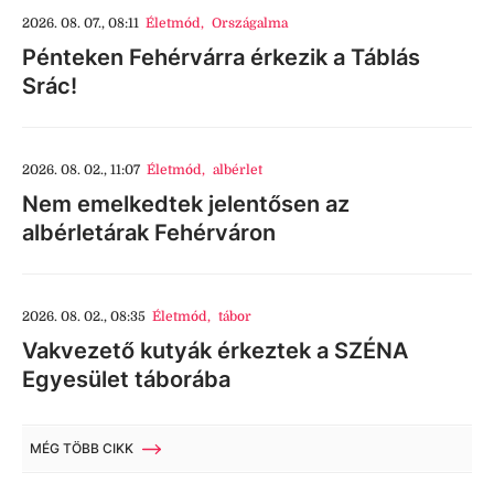
2026. 08. 07., 08:11
Életmód
,
Országalma
Pénteken Fehérvárra érkezik a Táblás
Srác!
2026. 08. 02., 11:07
Életmód
,
albérlet
Nem emelkedtek jelentősen az
albérletárak Fehérváron
2026. 08. 02., 08:35
Életmód
,
tábor
Vakvezető kutyák érkeztek a SZÉNA
Egyesület táborába
MÉG TÖBB CIKK