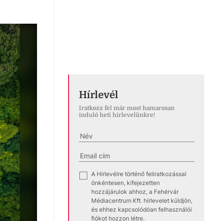
Hírlevél
Iratkozz fel már most hamarosan
induló heti hírlevelünkre!
A Hírlevélre történő feliratkozással
✓
önkéntesen, kifejezetten
hozzájárulok ahhoz, a Fehérvár
Médiacentrum Kft. hírlevelet küldjön,
és ehhez kapcsolódóan felhasználói
fiókot hozzon létre.