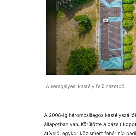
A seregélyesi kastély felülnézetből
A 2008-ig háromcsillagos kastélyszálló
állapotban van. Körülötte a pázsit kopot
átívelő, egykor közismert fehér híd pedi