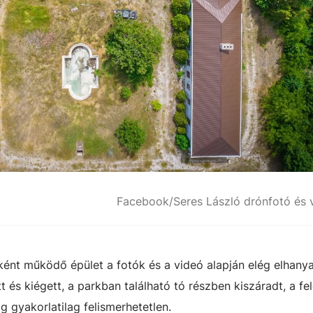
Facebook/Seres László drónfotó és 
ként működő épület a fotók és a videó alapján elég elhany
t és kiégett, a parkban található tó részben kiszáradt, a fel
g gyakorlatilag felismerhetetlen.