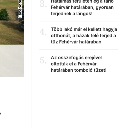
Hatalmas területen ég a tarló
3
.
Fehérvár határában, gyorsan
terjednek a lángok!
Több lakó már el kellett hagyja
4
.
otthonát, a házak felé terjed a
tűz Fehérvár határában
Az összefogás erejével
5
.
oltották el a Fehérvár
határában tomboló tüzet!
A