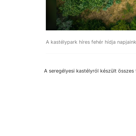
A kastélypark híres fehér hídja napjain
A seregélyesi kastélyról készült összes 