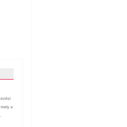
kezési
 mely a
.