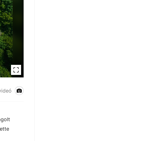
videó
agolt
ette