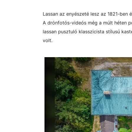
Lassan az enyészeté lesz az 1821-ben ép
A drónfotós-videós még a múlt héten po
lassan pusztuló klasszicista stílusú kas
volt.