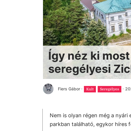
Így néz ki most
seregélyesi Zi
Fiers Gábor
·
·
20
Kult
Seregélyes
Nem is olyan régen még a nyári e
parkban található, egykor híres 