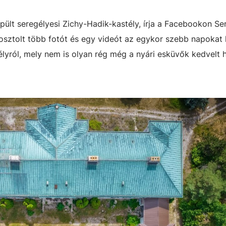
ült seregélyesi Zichy-Hadik-kastély, írja a Facebookon Ser
sztolt több fotót és egy videót az egykor szebb napokat l
télyról, mely nem is olyan rég még a nyári esküvők kedvelt 