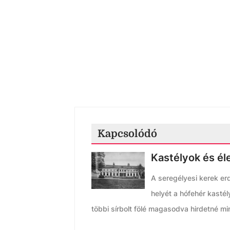
Kapcsolódó
Kastélyok és él
A seregélyesi kerek er
helyét a hófehér kastél
többi sírbolt fölé magasodva hirdetné mi