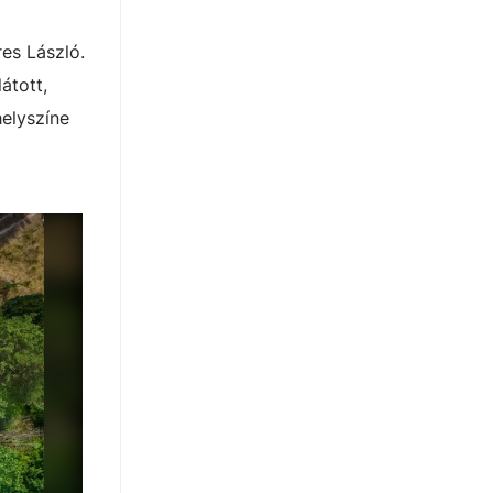
es László.
átott,
helyszíne