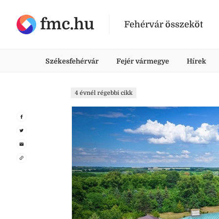
fmc.hu
Fehérvár összeköt
Székesfehérvár
Fejér vármegye
Hírek
4 évnél régebbi cikk