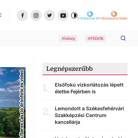
C
Fehérvár-TV
Vörösmarty Rádió
#hőség
#FEDOK
Legnépszerűbb
Facebook/Seres László drónfotó és videó
Elsőfokú vízkorlátozás lépett
1
.
életbe Fejérben is
Lemondott a Székesfehérvári
2
.
Szakképzési Centrum
kancellárja