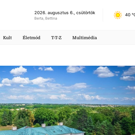
2026. augusztus 6., csütörtök
40
 °
Berta, Bettina
Kult
Életmód
T-T-Z
Multimédia