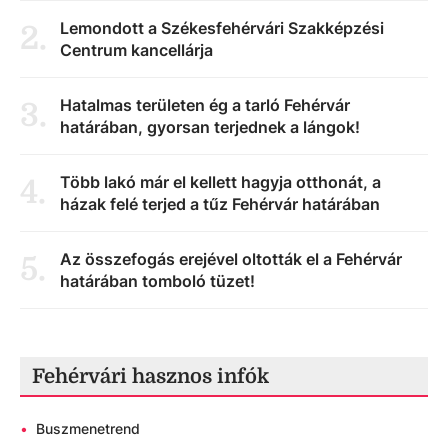
Lemondott a Székesfehérvári Szakképzési
2
.
Centrum kancellárja
Hatalmas területen ég a tarló Fehérvár
3
.
határában, gyorsan terjednek a lángok!
Több lakó már el kellett hagyja otthonát, a
4
.
házak felé terjed a tűz Fehérvár határában
Az összefogás erejével oltották el a Fehérvár
5
.
határában tomboló tüzet!
Fehérvári hasznos infók
•
Buszmenetrend