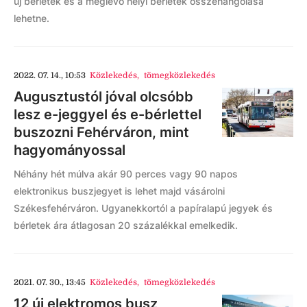
új bérletek és a meglévő helyi bérletek összehangolása
lehetne.
2022. 07. 14., 10:53
Közlekedés
,
tömegközlekedés
Augusztustól jóval olcsóbb
lesz e-jeggyel és e-bérlettel
buszozni Fehérváron, mint
hagyományossal
Néhány hét múlva akár 90 perces vagy 90 napos
elektronikus buszjegyet is lehet majd vásárolni
Székesfehérváron. Ugyanekkortól a papíralapú jegyek és
bérletek ára átlagosan 20 százalékkal emelkedik.
2021. 07. 30., 13:45
Közlekedés
,
tömegközlekedés
12 új elektromos busz