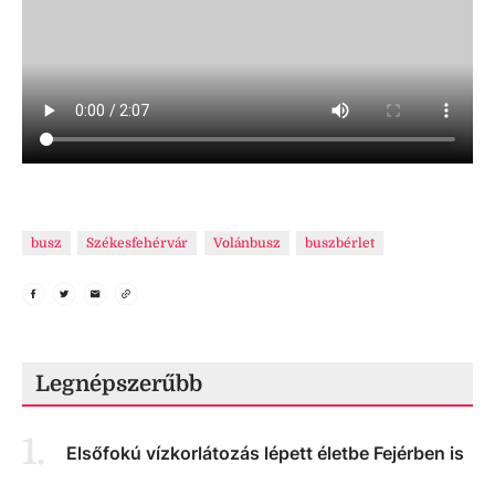
busz
Székesfehérvár
Volánbusz
buszbérlet
Legnépszerűbb
1
.
Elsőfokú vízkorlátozás lépett életbe Fejérben is