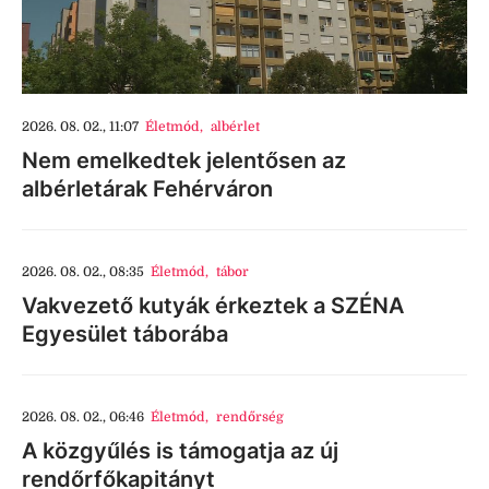
2026. 08. 02., 11:07
Életmód
,
albérlet
Nem emelkedtek jelentősen az
albérletárak Fehérváron
2026. 08. 02., 08:35
Életmód
,
tábor
Vakvezető kutyák érkeztek a SZÉNA
Egyesület táborába
2026. 08. 02., 06:46
Életmód
,
rendőrség
A közgyűlés is támogatja az új
rendőrfőkapitányt