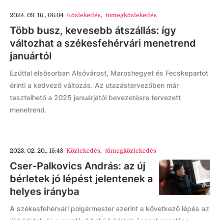
2024. 09. 16., 06:04
Közlekedés
,
tömegközlekedés
Több busz, kevesebb átszállás: így
változhat a székesfehérvári menetrend
januártól
Ezúttal elsősorban Alsóvárost, Maroshegyet és Fecskepartot
érinti a kedvező változás. Az utazástervezőben már
tesztelhető a 2025 januárjától bevezetésre tervezett
menetrend.
2023. 02. 20., 15:48
Közlekedés
,
tömegközlekedés
Cser-Palkovics András: az új
bérletek jó lépést jelentenek a
helyes irányba
A székesfehérvári polgármester szerint a következő lépés az