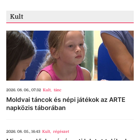
Kult
2026. 08. 06., 07:32
Kult
,
tánc
Moldvai táncok és népi játékok az ARTE
napközis táborában
2026. 08. 05., 16:43
Kult
,
régészet