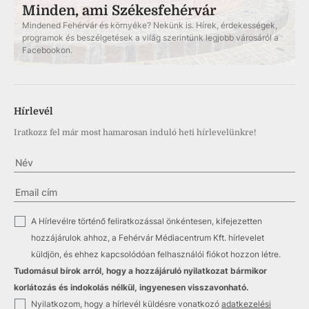
Minden, ami Székesfehérvár
Mindened Fehérvár és környéke? Nekünk is. Hírek, érdekességek,
programok és beszélgetések a világ szerintünk legjobb városáról a
Facebookon.
Hírlevél
Iratkozz fel már most hamarosan induló heti hírlevelünkre!
✓
A Hírlevélre történő feliratkozással önkéntesen, kifejezetten
hozzájárulok ahhoz, a Fehérvár Médiacentrum Kft. hírlevelet
küldjön, és ehhez kapcsolódóan felhasználói fiókot hozzon létre.
Tudomásul bírok arról, hogy a hozzájáruló nyilatkozat bármikor
korlátozás és indokolás nélkül, ingyenesen visszavonható.
✓
Nyilatkozom, hogy a hírlevél küldésre vonatkozó
adatkezelési