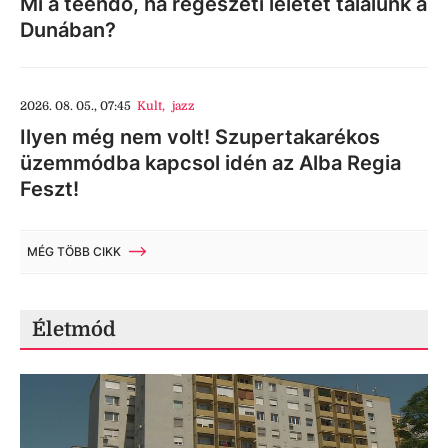
Mi a teendő, ha régészeti leletet találunk a
Dunában?
2026. 08. 05., 07:45
Kult
,
jazz
Ilyen még nem volt! Szupertakarékos
üzemmódba kapcsol idén az Alba Regia
Feszt!
MÉG TÖBB CIKK
Életmód