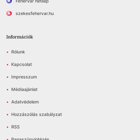
FehérVár hetilap
szekesfehervar.hu
Információk
•
Rólunk
•
Kapcsolat
•
Impresszum
•
Médiaajánlat
•
Adatvédelem
•
Hozzászólás szabályzat
•
RSS
•
Panaszügyintézés