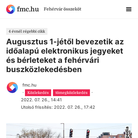
fmc.hu
Fehérvár összeköt
4 évnél régebbi cikk
Augusztus 1-jétől bevezetik az
időalapú elektronikus jegyeket
és bérleteket a fehérvári
buszközlekedésben
fmc.hu
·
·
Közlekedés
tömegközlekedés
2022. 07. 26., 14:41
Utolsó frissítés: 2022. 07. 26., 17:42
Wikipedia