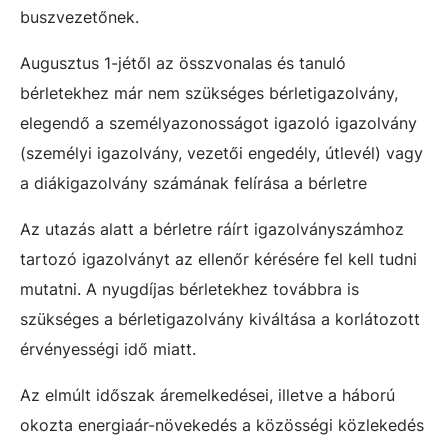
buszvezetőnek.
Augusztus 1-jétől az összvonalas és tanuló
bérletekhez már nem szükséges bérletigazolvány,
elegendő a személyazonosságot igazoló igazolvány
(személyi igazolvány, vezetői engedély, útlevél) vagy
a diákigazolvány számának felírása a bérletre
Az utazás alatt a bérletre ráírt igazolványszámhoz
tartozó igazolványt az ellenőr kérésére fel kell tudni
mutatni. A nyugdíjas bérletekhez továbbra is
szükséges a bérletigazolvány kiváltása a korlátozott
érvényességi idő miatt.
Az elmúlt időszak áremelkedései, illetve a háború
okozta energiaár-növekedés a közösségi közlekedés