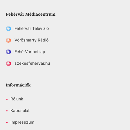
Fehérvár Médiacentrum
Fehérvár Televízió
Vörösmarty Rádió
FehérVár hetilap
szekesfehervar.hu
Információk
•
Rólunk
•
Kapcsolat
•
Impresszum