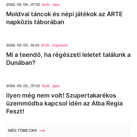
2026. 08. 06., 07:32
Kult
,
tánc
Moldvai táncok és népi játékok az ARTE
napközis táborában
2026. 08. 05., 16:43
Kult
,
régészet
Mi a teendő, ha régészeti leletet találunk a
Dunában?
2026. 08. 05., 07:45
Kult
,
jazz
Ilyen még nem volt! Szupertakarékos
üzemmódba kapcsol idén az Alba Regia
Feszt!
MÉG TÖBB CIKK