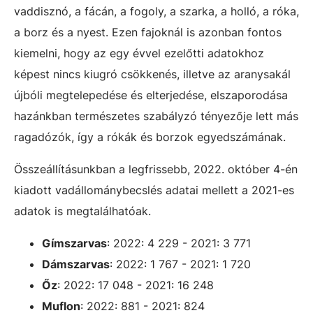
vaddisznó, a fácán, a fogoly, a szarka, a holló, a róka,
a borz és a nyest. Ezen fajoknál is azonban fontos
kiemelni, hogy az egy évvel ezelőtti adatokhoz
képest nincs kiugró csökkenés, illetve az aranysakál
újbóli megtelepedése és elterjedése, elszaporodása
hazánkban természetes szabályzó tényezője lett más
ragadózók, így a rókák és borzok egyedszámának.
Összeállításunkban a legfrissebb, 2022. október 4-én
kiadott vadállománybecslés adatai mellett a 2021-es
adatok is megtalálhatóak.
Gímszarvas
: 2022: 4 229 - 2021: 3 771
Dámszarvas
: 2022: 1 767 - 2021: 1 720
Őz
: 2022: 17 048 - 2021: 16 248
Muflon
: 2022: 881 - 2021: 824