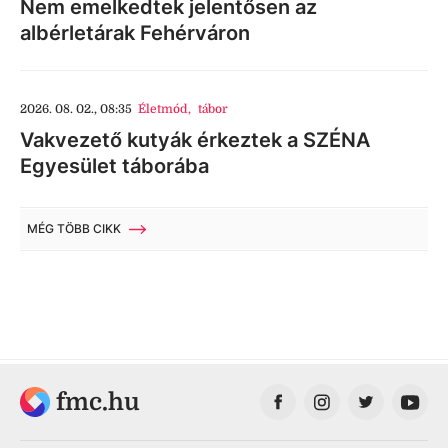
Nem emelkedtek jelentősen az
albérletárak Fehérváron
2026. 08. 02., 08:35
Életmód
,
tábor
Vakvezető kutyák érkeztek a SZÉNA
Egyesület táborába
MÉG TÖBB CIKK
fmc.hu