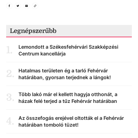
Legnépszerűbb
Lemondott a Székesfehérvári Szakképzési
1
.
Centrum kancellárja
Hatalmas területen ég a tarló Fehérvár
2
.
határában, gyorsan terjednek a lángok!
Több lakó már el kellett hagyja otthonát, a
3
.
házak felé terjed a tűz Fehérvár határában
Az összefogás erejével oltották el a Fehérvár
4
.
határában tomboló tüzet!