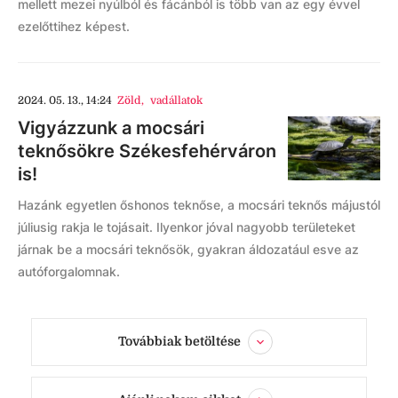
mellett mezei nyúlból és fácánból is több van az egy évvel
ezelőttihez képest.
2024. 05. 13., 14:24
Zöld
,
vadállatok
Vigyázzunk a mocsári
teknősökre Székesfehérváron
is!
Hazánk egyetlen őshonos teknőse, a mocsári teknős májustól
júliusig rakja le tojásait. Ilyenkor jóval nagyobb területeket
járnak be a mocsári teknősök, gyakran áldozatául esve az
autóforgalomnak.
Továbbiak betöltése