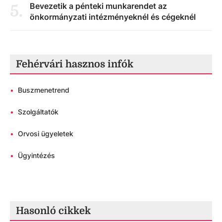
Bevezetik a pénteki munkarendet az
5
.
önkormányzati intézményeknél és cégeknél
Fehérvári hasznos infók
•
Buszmenetrend
•
Szolgáltatók
•
Orvosi ügyeletek
•
Ügyintézés
Hasonló cikkek