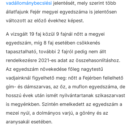
vadállománybecslési
jelentését, mely szerint több
állatfajunk Fejér megyei egyedszáma is jelentősen
változott az előző évekhez képest.
A vizsgált 19 faj közül 9 fajnál nőtt a megyei
egyedszám, míg 8 faj esetében csökkenés
tapasztalható, további 2 fajról pedig nem állt
rendelkezésre 2021-es adat az összehasonlításhoz.
Az egyedszám növekedése főleg nagytestű
vadjainknál figyelhető meg: nőtt a Fejérben fellelhető
gím- és dámszarvas, az őz, a muflon egyedszáma, de
hosszú évek után ismét nyilvántartanak szikaszarvast
is megyénkben. Szintén emelkedett az egyedszám a
mezei nyúl, a dolmányos varjú, a görény és az
aranysakál esetében.