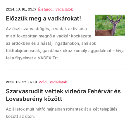
2024. 10. 16., 09:17
Életmód
,
vadállatok
Előzzük meg a vadkárokat!
Az őszi szarvasbőgés, a vadak aktivitása
miatt fokozottan megnő a vadkár kockázata
az erdőkben és a háztáji ingatlanokon, ami sok
földtulajdonosnak, gazdának okoz komoly aggodalmat – hívja
fel a figyelmet a VADEX Zrt.
2023. 02. 27., 07:01
Zöld
,
vadállatok
Szarvasrudlit vettek videóra Fehérvár és
Lovasberény között
Az állatok múlt hétfő hajnalban rohantak át a két település
között az úton.