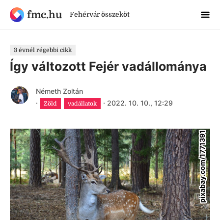
fmc.hu
Fehérvár összeköt
3 évnél régebbi cikk
Így változott Fejér vadállománya
Németh Zoltán
·
·
2022. 10. 10., 12:29
Zöld
vadállatok
pixabay.com/1771391