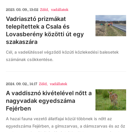
2023. 03. 09., 13:02
Zöld
,
vadállatok
Vadriasztó prizmákat
telepítettek a Csala és
Lovasberény közötti út egy
szakaszára
Cél, a vadelütéssel végződő közúti közlekedési balesetek
számának csökkentése.
2024. 09. 02., 14:17
Zöld
,
vadállatok
A vaddisznó kivételével nőtt a
nagyvadak egyedszáma
Fejérben
A hazai fauna vezető állatfajai közül többnek is nőtt az
egyedszáma Fejérben, a gímszarvas, a dámszarvas és az őz