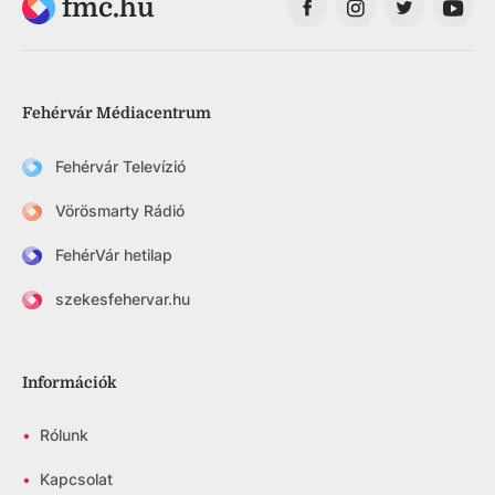
fmc.hu
Fehérvár Médiacentrum
Fehérvár Televízió
Vörösmarty Rádió
FehérVár hetilap
szekesfehervar.hu
Információk
•
Rólunk
•
Kapcsolat