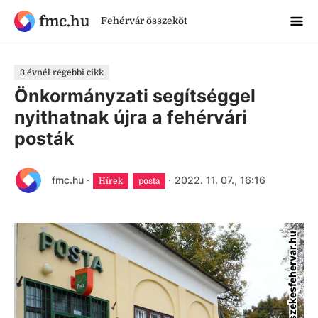
fmc.hu
Fehérvár összeköt
3 évnél régebbi cikk
Önkormányzati segítséggel
nyithatnak újra a fehérvári
posták
fmc.hu
·
·
2022. 11. 07., 16:16
Hírek
posta
szekesfehervar.hu