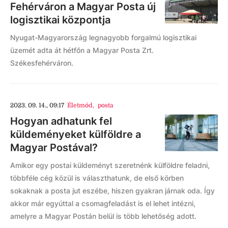
Fehérváron a Magyar Posta új
logisztikai központja
Nyugat-Magyarország legnagyobb forgalmú logisztikai
üzemét adta át hétfőn a Magyar Posta Zrt.
Székesfehérváron.
2023. 09. 14., 09:17
Életmód
,
posta
Hogyan adhatunk fel
küldeményeket külföldre a
Magyar Postával?
Amikor egy postai küldeményt szeretnénk külföldre feladni,
többféle cég közül is választhatunk, de első körben
sokaknak a posta jut eszébe, hiszen gyakran járnak oda. Így
akkor már egyúttal a csomagfeladást is el lehet intézni,
amelyre a Magyar Postán belül is több lehetőség adott.