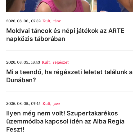
2026. 08. 06., 07:32
Kult
,
tánc
Moldvai táncok és népi játékok az ARTE
napközis táborában
2026. 08. 05., 16:43
Kult
,
régészet
Mi a teendő, ha régészeti leletet találunk a
Dunában?
2026. 08. 05., 07:45
Kult
,
jazz
Ilyen még nem volt! Szupertakarékos
üzemmódba kapcsol idén az Alba Regia
Feszt!