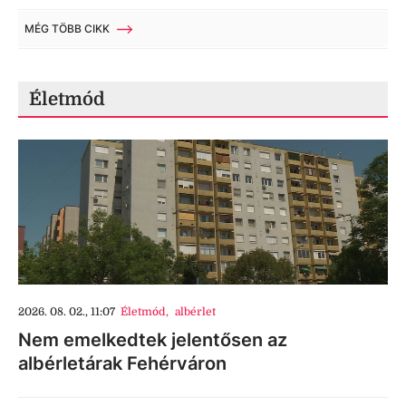
MÉG TÖBB CIKK
Életmód
2026. 08. 02., 11:07
Életmód
,
albérlet
Nem emelkedtek jelentősen az
albérletárak Fehérváron