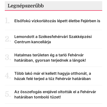
Legnépszerűbb
1
.
Elsőfokú vízkorlátozás lépett életbe Fejérben is
Lemondott a Székesfehérvári Szakképzési
2
.
Centrum kancellárja
Hatalmas területen ég a tarló Fehérvár
3
.
határában, gyorsan terjednek a lángok!
Több lakó már el kellett hagyja otthonát, a
4
.
házak felé terjed a tűz Fehérvár határában
Az összefogás erejével oltották el a Fehérvár
5
.
határában tomboló tüzet!