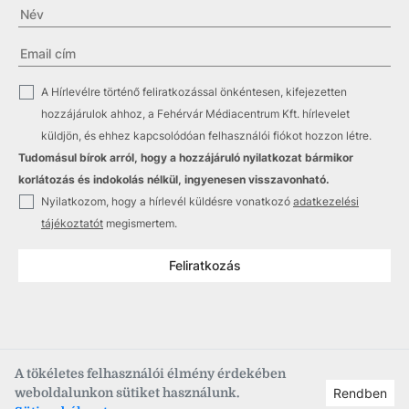
✓
A Hírlevélre történő feliratkozással önkéntesen, kifejezetten
hozzájárulok ahhoz, a Fehérvár Médiacentrum Kft. hírlevelet
küldjön, és ehhez kapcsolódóan felhasználói fiókot hozzon létre.
Tudomásul bírok arról, hogy a hozzájáruló nyilatkozat bármikor
korlátozás és indokolás nélkül, ingyenesen visszavonható.
✓
Nyilatkozom, hogy a hírlevél küldésre vonatkozó
adatkezelési
tájékoztatót
megismertem.
Feliratkozás
A tökéletes felhasználói élmény érdekében
weboldalunkon sütiket használunk.
Rendben
Copyright © 2021
–2026
Fehérvár Médiacentrum, fmc.hu