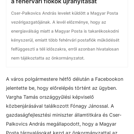
a fehérvári fiókok újranyitását
Cser-Palkovics András levelet küldött a Magyar Posta
vezérigazgatójának. A levél előzménye, hogy az
energiaválság miatt a Magyar Posta is takarékoskodni
kényszerül, emiatt több fehérvári postafiók működését
felfüggeszti a téli időszakra, erről azonban hivatalosan
nem tájékoztatta az önkormányzatot.
A város polgármestere hétfő délután a Facebookon
jelentette be, hogy előrelépés történt az ügyben.
Vargha Tamás országgyűlési képviselő
közbenjárásával találkozott Fónagy Jánossal. A
gazdaságfejlesztési miniszter államtitkára és Cser-
Palkovics András megállapodott, hogy a Magyar
Posta tárgyalásokat kezd az önkormányzattal az