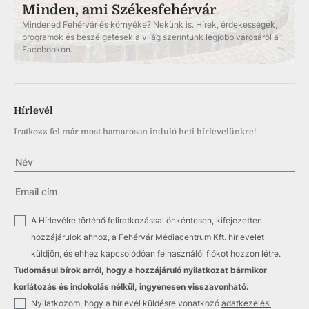
Minden, ami Székesfehérvár
Mindened Fehérvár és környéke? Nekünk is. Hírek, érdekességek,
programok és beszélgetések a világ szerintünk legjobb városáról a
Facebookon.
Hírlevél
Iratkozz fel már most hamarosan induló heti hírlevelünkre!
✓
A Hírlevélre történő feliratkozással önkéntesen, kifejezetten
hozzájárulok ahhoz, a Fehérvár Médiacentrum Kft. hírlevelet
küldjön, és ehhez kapcsolódóan felhasználói fiókot hozzon létre.
Tudomásul bírok arról, hogy a hozzájáruló nyilatkozat bármikor
korlátozás és indokolás nélkül, ingyenesen visszavonható.
✓
Nyilatkozom, hogy a hírlevél küldésre vonatkozó
adatkezelési