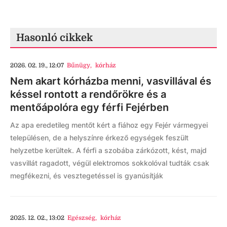
Hasonló cikkek
2026. 02. 19., 12:07
Bűnügy
,
kórház
Nem akart kórházba menni, vasvillával és
késsel rontott a rendőrökre és a
mentőápolóra egy férfi Fejérben
Az apa eredetileg mentőt kért a fiához egy Fejér vármegyei
településen, de a helyszínre érkező egységek feszült
helyzetbe kerültek. A férfi a szobába zárkózott, kést, majd
vasvillát ragadott, végül elektromos sokkolóval tudták csak
megfékezni, és vesztegetéssel is gyanúsítják
2025. 12. 02., 13:02
Egészség
,
kórház