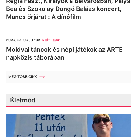
Regia Feszt, Királyok a Belvárosban, Palya
Bea és Szokolay Dongó Balázs koncert,
Mancs őrjárat : A dínófilm
2026. 08. 06., 07:32
Kult
,
tánc
Moldvai táncok és népi játékok az ARTE
napközis táborában
MÉG TÖBB CIKK
Életmód