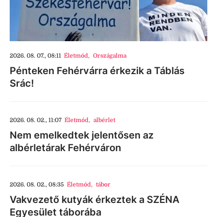
2026. 08. 07., 08:11
Életmód
,
Országalma
Pénteken Fehérvárra érkezik a Táblás
Srác!
2026. 08. 02., 11:07
Életmód
,
albérlet
Nem emelkedtek jelentősen az
albérletárak Fehérváron
2026. 08. 02., 08:35
Életmód
,
tábor
Vakvezető kutyák érkeztek a SZÉNA
Egyesület táborába