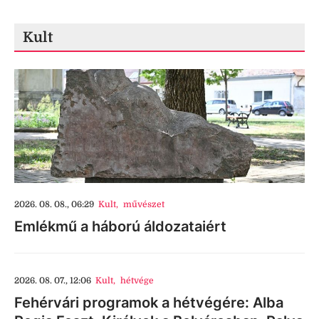
Kult
2026. 08. 08., 06:29
Kult
,
művészet
Emlékmű a háború áldozataiért
2026. 08. 07., 12:06
Kult
,
hétvége
Fehérvári programok a hétvégére: Alba