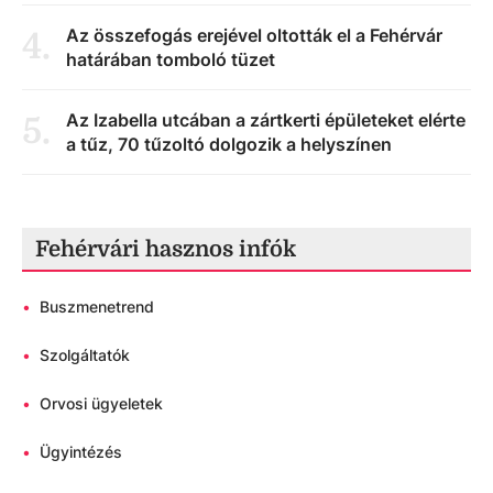
Az összefogás erejével oltották el a Fehérvár
4
.
határában tomboló tüzet
Az Izabella utcában a zártkerti épületeket elérte
5
.
a tűz, 70 tűzoltó dolgozik a helyszínen
Fehérvári hasznos infók
•
Buszmenetrend
•
Szolgáltatók
•
Orvosi ügyeletek
•
Ügyintézés