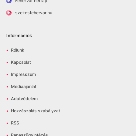
FehérVár hetilap
szekesfehervar.hu
Információk
•
Rólunk
•
Kapcsolat
•
Impresszum
•
Médiaajánlat
•
Adatvédelem
•
Hozzászólás szabályzat
•
RSS
•
Panaszügyintézés