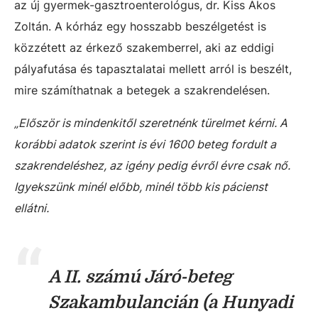
az új gyermek-gasztroenterológus, dr. Kiss Ákos
Zoltán. A kórház egy hosszabb beszélgetést is
közzétett az érkező szakemberrel, aki az eddigi
pályafutása és tapasztalatai mellett arról is beszélt,
mire számíthatnak a betegek a szakrendelésen.
„Először is mindenkitől szeretnénk türelmet kérni. A
korábbi adatok szerint is évi 1600 beteg fordult a
szakrendeléshez, az igény pedig évről évre csak nő.
Igyekszünk minél előbb, minél több kis pácienst
ellátni.
A II. számú Járó-beteg
Szakambulancián (a Hunyadi