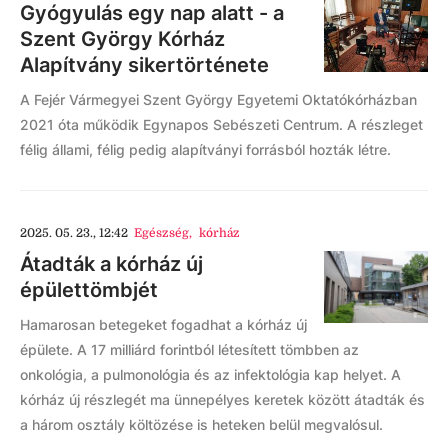
Gyógyulás egy nap alatt - a
Szent György Kórház
Alapítvány sikertörténete
A Fejér Vármegyei Szent György Egyetemi Oktatókórházban
2021 óta működik Egynapos Sebészeti Centrum. A részleget
félig állami, félig pedig alapítványi forrásból hozták létre.
2025. 05. 23., 12:42
Egészség
,
kórház
Átadták a kórház új
épülettömbjét
Hamarosan betegeket fogadhat a kórház új
épülete. A 17 milliárd forintból létesített tömbben az
onkológia, a pulmonológia és az infektológia kap helyet. A
kórház új részlegét ma ünnepélyes keretek között átadták és
a három osztály költözése is heteken belül megvalósul.