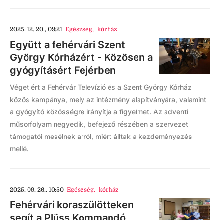
2025. 12. 20., 09:21
Egészség
,
kórház
Együtt a fehérvári Szent
György Kórházért - Közösen a
gyógyításért Fejérben
Véget ért a Fehérvár Televízió és a Szent György Kórház
közös kampánya, mely az intézmény alapítványára, valamint
a gyógyító közösségre irányítja a figyelmet. Az adventi
műsorfolyam negyedik, befejező részében a szervezet
támogatói mesélnek arról, miért álltak a kezdeményezés
mellé.
2025. 09. 26., 10:50
Egészség
,
kórház
Fehérvári koraszülötteken
segít a Plüss Kommandó