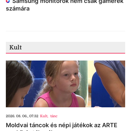
Samsung monitorok nem csak gamerek
számára
Kult
2026. 08. 06., 07:32
Kult
,
tánc
Moldvai táncok és népi játékok az ARTE