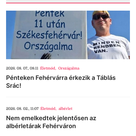
2026. 08. 07., 08:11
Életmód
,
Országalma
Pénteken Fehérvárra érkezik a Táblás
Srác!
2026. 08. 02., 11:07
Életmód
,
albérlet
Nem emelkedtek jelentősen az
albérletárak Fehérváron