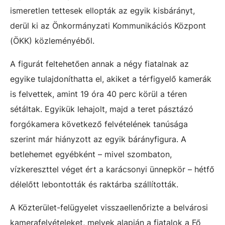
ismeretlen tettesek ellopták az egyik kisbárányt,
derül ki az Önkormányzati Kommunikációs Központ
(ÖKK) közleményéből.
A figurát feltehetően annak a négy fiatalnak az
egyike tulajdoníthatta el, akiket a térfigyelő kamerák
is felvettek, amint 19 óra 40 perc körül a téren
sétáltak. Egyikük lehajolt, majd a teret pásztázó
forgókamera következő felvételének tanúsága
szerint már hiányzott az egyik bárányfigura. A
betlehemet egyébként – mivel szombaton,
vízkereszttel véget ért a karácsonyi ünnepkör – hétfő
délelőtt lebontották és raktárba szállították.
A Közterület-felügyelet visszaellenőrizte a belvárosi
kamerafelvételeket, melyek alapján a fiatalok a Fő