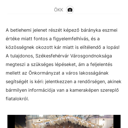
ÖKK
A betlehemi jelenet részét képező bárányka eszmei
értéke miatt fontos a figyelemfelhívás, és a
közösségnek okozott kár miatt is elítélendő a lopás!
A tulajdonos, Székesfehérvár Városgondnoksága
megteszi a szükséges lépéseket, ám a feljelentés
mellett az Önkormányzat a város lakosságának
segítségét is kéri: jelentkezzen a rendőrségen, akinek
bármilyen információja van a kameraképen szereplő
fiatalokról.