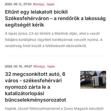
2025. 09. 11., 07:50
Bűnügy
,
lopás
Eltűnt egy lelakatolt bicikli
Székesfehérváron – a rendőrök a lakosság
segítségét kérik
A lopás június 23-án történt a Mártírok útján, ahol a vasúti
felüljáró korlátjához rögzített kerékpárnak veszett nyoma. A
rendőrség fotót közölt a feltételezett elkövetőkről.
2022. 05. 01., 09:27
Bűnügy
,
lopás
32 megcsonkított autó, 6
város - székesfehérvári
nyomozó zárta le a
katalizátorlopási
bűncselekménysorozatot
Hajdók József főtörzsőrmesterrel a Zsaru Magazin készített