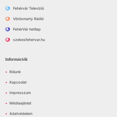
Fehérvár Televízió
Vörösmarty Rádió
FehérVár hetilap
szekesfehervar.hu
Információk
•
Rólunk
•
Kapcsolat
•
Impresszum
•
Médiaajánlat
•
Adatvédelem