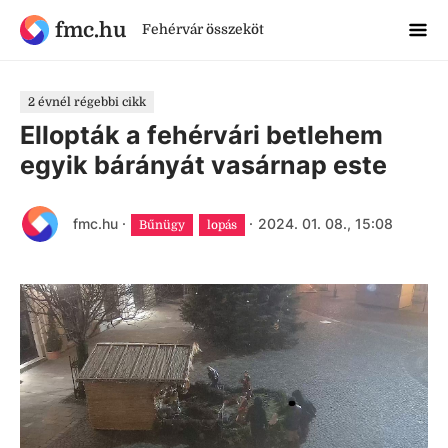
fmc.hu
Fehérvár összeköt
2 évnél régebbi cikk
Ellopták a fehérvári betlehem
egyik bárányát vasárnap este
fmc.hu
·
·
2024. 01. 08., 15:08
Bűnügy
lopás