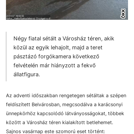
ÖKK
Négy fiatal sétált a Városház téren, akik
közül az egyik lehajolt, majd a teret
pásztázó forgókamera következő
felvételén már hiányzott a fekvő
állatfigura.
Az adventi időszakban rengetegen sétáltak a szépen
feldíszített Belvárosban, megcsodálva a karácsonyi
ünnepkörhöz kapcsolódó látványosságokat, többek
között a Városház téren kialakított betlehemet.
Sajnos vasárnap este szomorú eset történt: