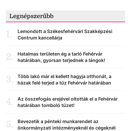
Legnépszerűbb
Lemondott a Székesfehérvári Szakképzési
1
.
Centrum kancellárja
Hatalmas területen ég a tarló Fehérvár
2
.
határában, gyorsan terjednek a lángok!
Több lakó már el kellett hagyja otthonát, a
3
.
házak felé terjed a tűz Fehérvár határában
Az összefogás erejével oltották el a Fehérvár
4
.
határában tomboló tüzet!
Bevezetik a pénteki munkarendet az
5
.
önkormányzati intézményeknél és cégeknél