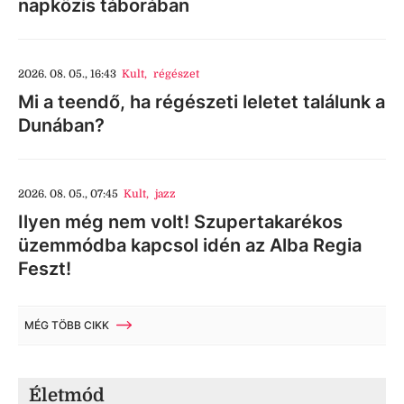
napközis táborában
2026. 08. 05., 16:43
Kult
,
régészet
Mi a teendő, ha régészeti leletet találunk a
Dunában?
2026. 08. 05., 07:45
Kult
,
jazz
Ilyen még nem volt! Szupertakarékos
üzemmódba kapcsol idén az Alba Regia
Feszt!
MÉG TÖBB CIKK
Életmód