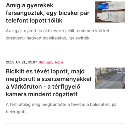
Amíg a gyerekek
farsangoztak, egy bicskei pár
telefont lopott tőlük
Az egyik nyitott és öltözésre kijelölt teremben volt két
őrizetlenül hagyott mobiltelefon, így elvitték.
2023. 07. 21., 09:37
Bűnügy
,
lopás
Biciklit és tévét lopott, majd
megborult a szerzeményekkel
a Várkörúton - a térfigyelő
kamera mindent rögzített
A férfi utólag még megbüntette a tévét is a balesetért, jól
belerúgott.