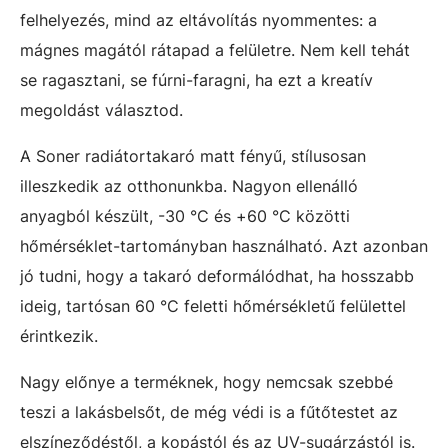
felhelyezés, mind az eltávolítás nyommentes: a
mágnes magától rátapad a felületre. Nem kell tehát
se ragasztani, se fúrni-faragni, ha ezt a kreatív
megoldást választod.
A Soner radiátortakaró matt fényű, stílusosan
illeszkedik az otthonunkba. Nagyon ellenálló
anyagból készült, -30 °C és +60 °C közötti
hőmérséklet-tartományban használható. Azt azonban
jó tudni, hogy a takaró deformálódhat, ha hosszabb
ideig, tartósan 60 °C feletti hőmérsékletű felülettel
érintkezik.
Nagy előnye a terméknek, hogy nemcsak szebbé
teszi a lakásbelsőt, de még védi is a fűtőtestet az
elszíneződéstől, a kopástól és az UV-sugárzástól is.