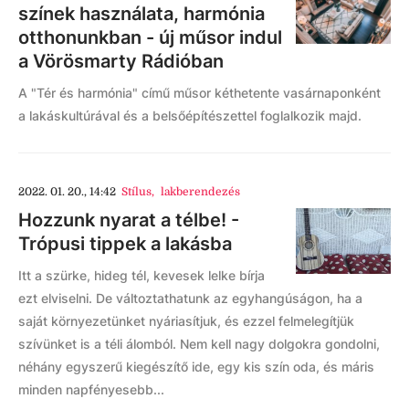
színek használata, harmónia
otthonunkban - új műsor indul
a Vörösmarty Rádióban
A "Tér és harmónia" című műsor kéthetente vasárnaponként
a lakáskultúrával és a belsőépítészettel foglalkozik majd.
2022. 01. 20., 14:42
Stílus
,
lakberendezés
Hozzunk nyarat a télbe! -
Trópusi tippek a lakásba
Itt a szürke, hideg tél, kevesek lelke bírja
ezt elviselni. De változtathatunk az egyhangúságon, ha a
saját környezetünket nyáriasítjuk, és ezzel felmelegítjük
szívünket is a téli álomból. Nem kell nagy dolgokra gondolni,
néhány egyszerű kiegészítő ide, egy kis szín oda, és máris
minden napfényesebb...