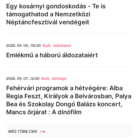
Egy kosárnyi gondoskodás - Te is
támogathatod a Nemzetközi
Néptáncfesztivál vendégeit
2026. 08. 08., 06:29
Kult
,
művészet
Emlékmű a háború áldozataiért
2026. 08. 07., 12:06
Kult
,
hétvége
Fehérvári programok a hétvégére: Alba
Regia Feszt, Királyok a Belvárosban, Palya
Bea és Szokolay Dongó Balázs koncert,
Mancs őrjárat : A dínófilm
MÉG TÖBB CIKK