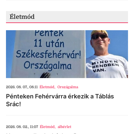
Életmód
2026. 08. 07., 08:11
Életmód
,
Országalma
Pénteken Fehérvárra érkezik a Táblás
Srác!
2026. 08. 02., 11:07
Életmód
,
albérlet