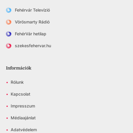
Fehérvár Televízió
Vörösmarty Rádió
FehérVár hetilap
szekesfehervar.hu
Információk
•
Rólunk
•
Kapcsolat
•
Impresszum
•
Médiaajánlat
•
Adatvédelem