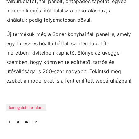
falburkolatot, fali panelt, öntapadós tapétát, egyéb
modern kiegészítőt találsz a dekoráláshoz, a
kínálatuk pedig folyamatosan bővül.
Új termékük még a Soner konyhai fali panel is, amely
egy törés- és hőálló hátfal: szintén többféle
méretben, kivitelben kapható. Előnye az üveggel
szemben, hogy könnyen telepíthető, tartós és
ütésállósága is 200-szor nagyobb. Tekintsd meg
ezeket a modelleket is a fent említett webáruházban!
támogatott tartalom