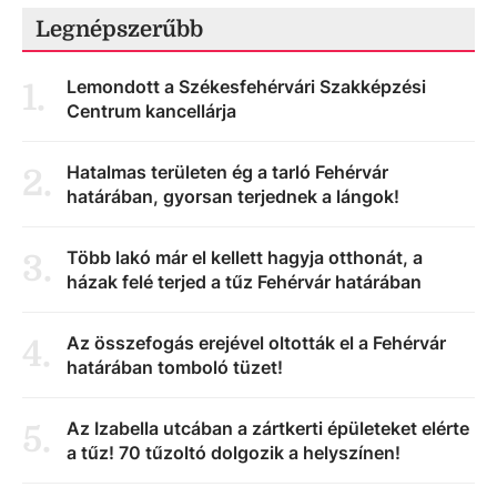
Legnépszerűbb
Lemondott a Székesfehérvári Szakképzési
1
.
Centrum kancellárja
Hatalmas területen ég a tarló Fehérvár
2
.
határában, gyorsan terjednek a lángok!
Több lakó már el kellett hagyja otthonát, a
3
.
házak felé terjed a tűz Fehérvár határában
Az összefogás erejével oltották el a Fehérvár
4
.
határában tomboló tüzet!
Az Izabella utcában a zártkerti épületeket elérte
5
.
a tűz! 70 tűzoltó dolgozik a helyszínen!