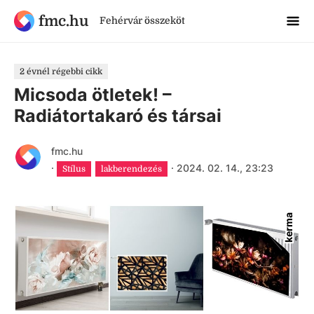
fmc.hu
Fehérvár összeköt
2 évnél régebbi cikk
Micsoda ötletek! –
Radiátortakaró és társai
fmc.hu
·
·
2024. 02. 14., 23:23
Stílus
lakberendezés
kerma