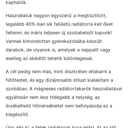
kaphatók.
Használatuk nagyon egyszerű: a megtisztított,
legalább 40%-ban sík felületű radiátorra kell őket
feltenni, és máris teljesen új szobabelsőt kapunk!
Vannak kimondottan gyerekszobába készült
darabok, de olyanok is, amelyek a nappalit vagy
esetleg az ebédlőt tehetik különlegessé.
A cél pedig nem más, mint diszkréten eltakarni a
fűtőtestet, és egy dizájnosabb stílust kialakítani a
szobában. A mágneses radiátortakarók használatával
egyáltalán nem lesz hidegebb a helység, az
érzékelhető hőmérsékletet nem befolyásolja ez a
kiegészítő.
Úgy néz ki, a fehér radiátorok kora lejárt, itt az idő