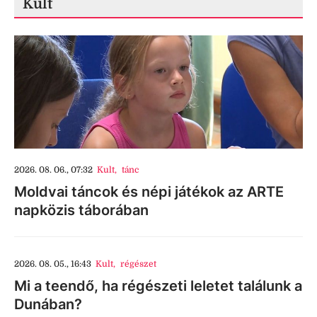
Kult
2026. 08. 06., 07:32
Kult
,
tánc
Moldvai táncok és népi játékok az ARTE
napközis táborában
2026. 08. 05., 16:43
Kult
,
régészet
Mi a teendő, ha régészeti leletet találunk a
Dunában?