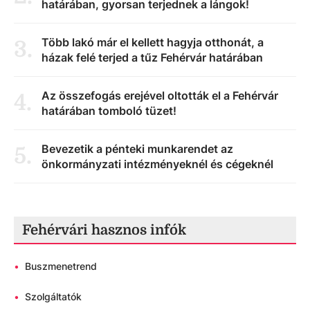
határában, gyorsan terjednek a lángok!
Több lakó már el kellett hagyja otthonát, a
3
.
házak felé terjed a tűz Fehérvár határában
Az összefogás erejével oltották el a Fehérvár
4
.
határában tomboló tüzet!
Bevezetik a pénteki munkarendet az
5
.
önkormányzati intézményeknél és cégeknél
Fehérvári hasznos infók
•
Buszmenetrend
•
Szolgáltatók