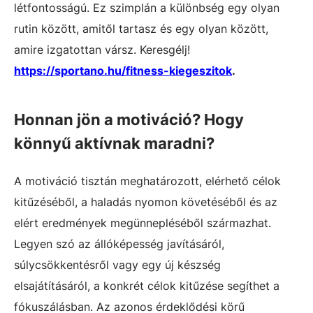
létfontosságú. Ez szimplán a különbség egy olyan
rutin között, amitől tartasz és egy olyan között,
amire izgatottan vársz. Keresgélj!
https://sportano.hu/fitness-kiegeszitok
.
Honnan jön a motiváció? Hogy
könnyű aktívnak maradni?
A motiváció tisztán meghatározott, elérhető célok
kitűzéséből, a haladás nyomon követéséből és az
elért eredmények megünnepléséből származhat.
Legyen szó az állóképesség javításáról,
súlycsökkentésről vagy egy új készség
elsajátításáról, a konkrét célok kitűzése segíthet a
fókuszálásban. Az azonos érdeklődési körű