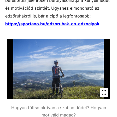
befektetés jelentősen befolyásolhatja a kényelmedet
és motivációd szintjét. Ugyanez elmondható az
edzőruhákról is, bár a cipő a legfontosabb:
https://sportano.hu/edzoruhak-es-edzocipok
.
Hogyan töltsd aktívan a szabadidődet? Hogyan
motiváld magad?