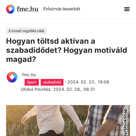
fmc.hu
Fehérvár összeköt
2 évnél régebbi cikk
Hogyan töltsd aktívan a
szabadidődet? Hogyan motiváld
magad?
fmc.hu
·
·
2024. 02. 23., 19:08
Sport
szabadidő
Utolsó frissítés: 2024. 02. 28., 08:31
pixabay/StockSnap