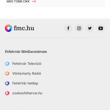
MÉG TÖBB CIKK
fmc.hu
Fehérvár Médiacentrum
Fehérvár Televízió
Vörösmarty Rádió
FehérVár hetilap
szekesfehervar.hu