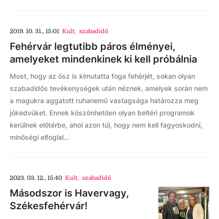
2019. 10. 31., 15:01
Kult
,
szabadidő
Fehérvár legtutibb páros élményei,
amelyeket mindenkinek ki kell próbálnia
Most, hogy az ősz is kimutatta foga fehérjét, sokan olyan
szabadidős tevékenységek után néznek, amelyek során nem
a magukra aggatott ruhanemű vastagsága határozza meg
jókedvüket. Ennek köszönhetően olyan beltéri programok
kerülnek előtérbe, ahol azon túl, hogy nem kell fagyoskodni,
minőségi elfoglal...
2023. 03. 12., 15:40
Kult
,
szabadidő
Másodszor is Havervagy,
Székesfehérvár!