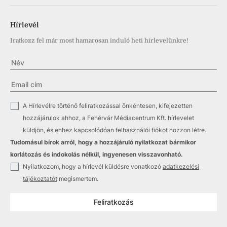
Hírlevél
Iratkozz fel már most hamarosan induló heti hírlevelünkre!
✓
A Hírlevélre történő feliratkozással önkéntesen, kifejezetten
hozzájárulok ahhoz, a Fehérvár Médiacentrum Kft. hírlevelet
küldjön, és ehhez kapcsolódóan felhasználói fiókot hozzon létre.
Tudomásul bírok arról, hogy a hozzájáruló nyilatkozat bármikor
korlátozás és indokolás nélkül, ingyenesen visszavonható.
✓
Nyilatkozom, hogy a hírlevél küldésre vonatkozó
adatkezelési
tájékoztatót
megismertem.
Feliratkozás