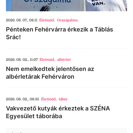
2026. 08. 07., 08:11
Életmód
,
Országalma
Pénteken Fehérvárra érkezik a Táblás
Srác!
2026. 08. 02., 11:07
Életmód
,
albérlet
Nem emelkedtek jelentősen az
albérletárak Fehérváron
2026. 08. 02., 08:35
Életmód
,
tábor
Vakvezető kutyák érkeztek a SZÉNA
Egyesület táborába