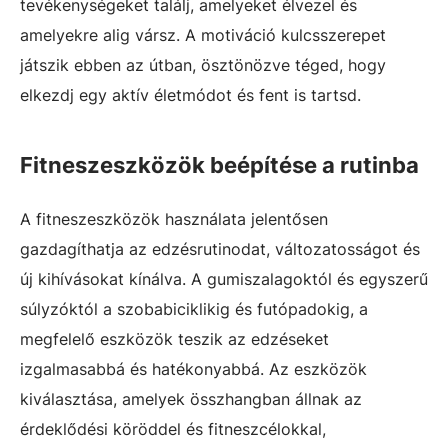
tevékenységeket találj, amelyeket élvezel és
amelyekre alig vársz. A motiváció kulcsszerepet
játszik ebben az útban, ösztönözve téged, hogy
elkezdj egy aktív életmódot és fent is tartsd.
Fitneszeszközök beépítése a rutinba
A fitneszeszközök használata jelentősen
gazdagíthatja az edzésrutinodat, változatosságot és
új kihívásokat kínálva. A gumiszalagoktól és egyszerű
súlyzóktól a szobabiciklikig és futópadokig, a
megfelelő eszközök teszik az edzéseket
izgalmasabbá és hatékonyabbá. Az eszközök
kiválasztása, amelyek összhangban állnak az
érdeklődési köröddel és fitneszcélokkal,