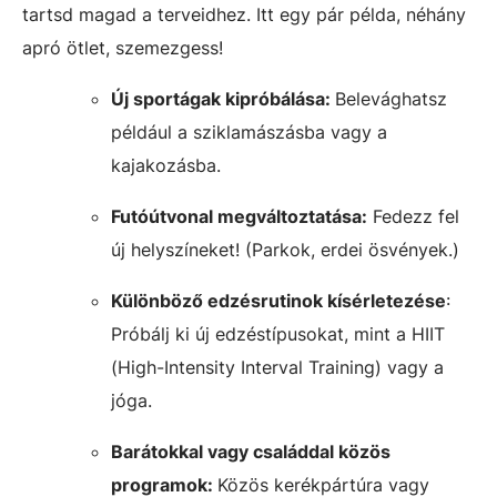
tartsd magad a terveidhez. Itt egy pár példa, néhány
apró ötlet, szemezgess!
Új sportágak kipróbálása:
Belevághatsz
például a sziklamászásba vagy a
kajakozásba.
Futóútvonal megváltoztatása:
Fedezz fel
új helyszíneket! (Parkok, erdei ösvények.)
Különböző edzésrutinok kísérletezése
:
Próbálj ki új edzéstípusokat, mint a HIIT
(High-Intensity Interval Training) vagy a
jóga.
Barátokkal vagy családdal közös
programok:
Közös kerékpártúra vagy