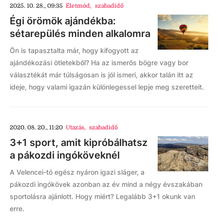
2025. 10. 28., 09:35
Életmód
,
szabadidő
Égi örömök ajándékba:
sétarepülés minden alkalomra
Ön is tapasztalta már, hogy kifogyott az
ajándékozási ötletekből? Ha az ismerős bögre vagy bor
választékát már túlságosan is jól ismeri, akkor talán itt az
ideje, hogy valami igazán különlegessel lepje meg szeretteit.
2020. 08. 20., 11:20
Utazás
,
szabadidő
3+1 sport, amit kipróbálhatsz
a pákozdi ingóköveknél
A Velencei-tó egész nyáron igazi sláger, a
pákozdi ingókövek azonban az év mind a négy évszakában
sportolásra ajánlott. Hogy miért? Legalább 3+1 okunk van
erre.