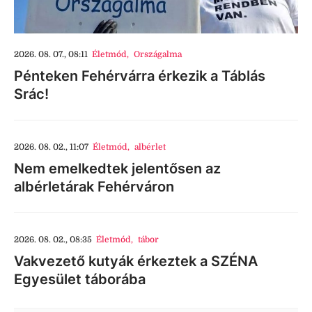
2026. 08. 07., 08:11
Életmód
,
Országalma
Pénteken Fehérvárra érkezik a Táblás
Srác!
2026. 08. 02., 11:07
Életmód
,
albérlet
Nem emelkedtek jelentősen az
albérletárak Fehérváron
2026. 08. 02., 08:35
Életmód
,
tábor
Vakvezető kutyák érkeztek a SZÉNA
Egyesület táborába