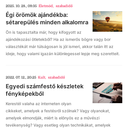
2025. 10. 28., 09:35
Életmód
,
szabadidő
Égi örömök ajándékba:
sétarepülés minden alkalomra
Ön is tapasztalta már, hogy kifogyott az
ajándékozási ötletekből? Ha az ismerős bögre vagy bor
választékát már túlságosan is jól ismeri, akkor talán itt az
ideje, hogy valami igazán különlegessel lepje meg szeretteit.
2022. 07. 12., 20:25
Kult
,
szabadidő
Egyedi számfestő készletek
fényképekből
Kerestél valaha az interneten olyan
cikkeket, amelyek a festésről szólnak? Vagy olyanokat,
amelyek elmondják, miért is előnyös ez a művészi
tevékenység? Vagy esetleg olyan technikákat, amelyek