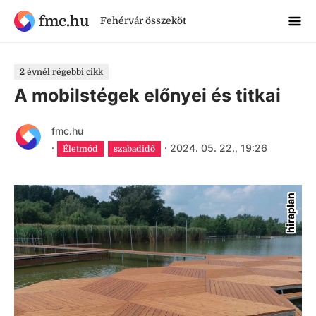
fmc.hu
Fehérvár összeköt
2 évnél régebbi cikk
A mobilstégek előnyei és titkai
fmc.hu
·
·
2024. 05. 22., 19:26
Életmód
szabadidő
hiraplan