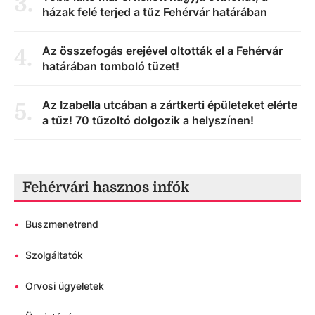
3
.
házak felé terjed a tűz Fehérvár határában
Az összefogás erejével oltották el a Fehérvár
4
.
határában tomboló tüzet!
Az Izabella utcában a zártkerti épületeket elérte
5
.
a tűz! 70 tűzoltó dolgozik a helyszínen!
Fehérvári hasznos infók
•
Buszmenetrend
•
Szolgáltatók
•
Orvosi ügyeletek