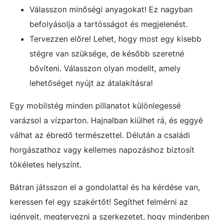
Válasszon minőségi anyagokat! Ez nagyban
befolyásolja a tartósságot és megjelenést.
Tervezzen előre! Lehet, hogy most egy kisebb
stégre van szüksége, de később szeretné
bővíteni. Válasszon olyan modellt, amely
lehetőséget nyújt az átalakításra!
Egy mobilstég minden pillanatot különlegessé
varázsol a vízparton. Hajnalban kiülhet rá, és eggyé
válhat az ébredő természettel. Délután a családi
horgászathoz vagy kellemes napozáshoz biztosít
tökéletes helyszínt.
Bátran játsszon el a gondolattal és ha kérdése van,
keressen fel egy szakértőt! Segíthet felmérni az
igényeit, megtervezni a szerkezetet, hogy mindenben