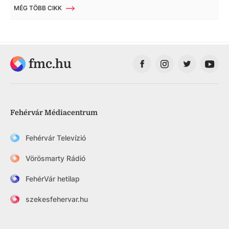
MÉG TÖBB CIKK
fmc.hu
Fehérvár Médiacentrum
Fehérvár Televízió
Vörösmarty Rádió
FehérVár hetilap
szekesfehervar.hu