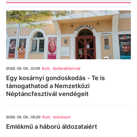
2026. 08. 08., 10:09
Kult
,
Székesfehérvár
Egy kosárnyi gondoskodás - Te is
támogathatod a Nemzetközi
Néptáncfesztivál vendégeit
2026. 08. 08., 06:29
Kult
,
művészet
Emlékmű a háború áldozataiért