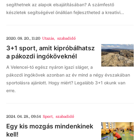
segíthetnek az alapok elsajátításában? A számfestő
készletek segítségével önállóan fejlesztheted a kreativi...
2020. 08. 20., 11:20
Utazás
,
szabadidő
3+1 sport, amit kipróbálhatsz
a pákozdi ingóköveknél
A Velencei-tó egész nyáron igazi sláger, a
pákozdi ingókövek azonban az év mind a négy évszakában
sportolásra ajánlott. Hogy miért? Legalább 3+1 okunk van
erre.
2024. 04. 28., 09:54
Sport
,
szabadidő
Egy kis mozgás mindenkinek
kell!