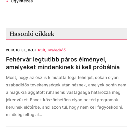
•
Ügyintézés
Hasonló cikkek
2019. 10. 31., 15:01
Kult
,
szabadidő
Fehérvár legtutibb páros élményei,
amelyeket mindenkinek ki kell próbálnia
Most, hogy az ősz is kimutatta foga fehérjét, sokan olyan
szabadidős tevékenységek után néznek, amelyek során nem
a magukra aggatott ruhanemű vastagsága határozza meg
jókedvüket. Ennek köszönhetően olyan beltéri programok
kerülnek előtérbe, ahol azon túl, hogy nem kell fagyoskodni,
minőségi elfoglal...