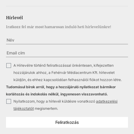
Hírlevél
Iratkozz fel már most hamarosan induló heti hírlevelünkre!
✓
A Hírlevélre történő feliratkozással önkéntesen, kifejezetten
hozzájárulok ahhoz, a Fehérvár Médiacentrum Kft. hírlevelet
küldjön, és ehhez kapcsolódóan felhasználói fiókot hozzon létre.
Tudomásul bírok arról, hogy a hozzájáruló nyilatkozat bármikor
korlátozás és indokolás nélkül, ingyenesen visszavonható.
✓
Nyilatkozom, hogy a hírlevél küldésre vonatkozó
adatkezelési
tájékoztatót
megismertem.
Feliratkozás