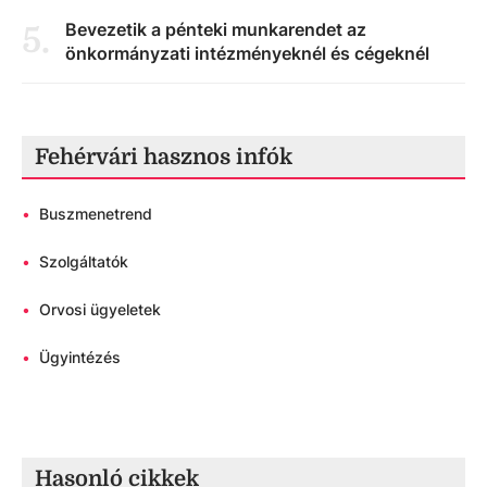
Bevezetik a pénteki munkarendet az
5
.
önkormányzati intézményeknél és cégeknél
Fehérvári hasznos infók
•
Buszmenetrend
•
Szolgáltatók
•
Orvosi ügyeletek
•
Ügyintézés
Hasonló cikkek