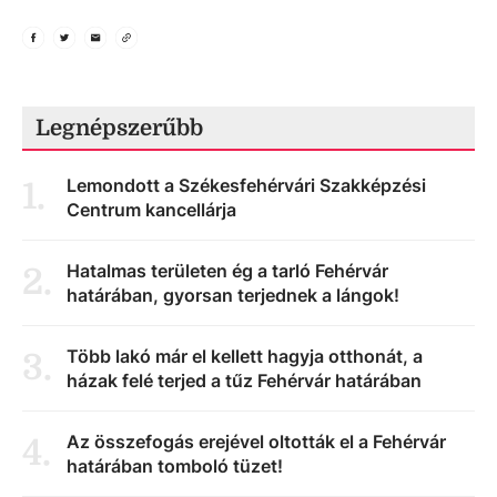
Legnépszerűbb
Lemondott a Székesfehérvári Szakképzési
1
.
Centrum kancellárja
Hatalmas területen ég a tarló Fehérvár
2
.
határában, gyorsan terjednek a lángok!
Több lakó már el kellett hagyja otthonát, a
3
.
házak felé terjed a tűz Fehérvár határában
Az összefogás erejével oltották el a Fehérvár
4
.
határában tomboló tüzet!