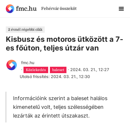
fmc.hu
Fehérvár összeköt
2 évnél régebbi cikk
Kisbusz és motoros ütközött a 7-
es főúton, teljes útzár van
fmc.hu
·
·
2024. 03. 21., 12:27
Közlekedés
baleset
Utolsó frissítés: 2024. 03. 21., 12:30
Információink szerint a baleset halálos
kimenetelű volt, teljes szélességében
lezárták az érintett útszakaszt.