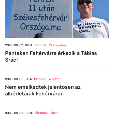
2026. 08. 07., 08:11
Életmód
,
Országalma
Pénteken Fehérvárra érkezik a Táblás
Srác!
2026. 08. 02., 11:07
Életmód
,
albérlet
Nem emelkedtek jelentősen az
albérletárak Fehérváron
2026. 08. 02., 08:35
Életmód
,
tábor