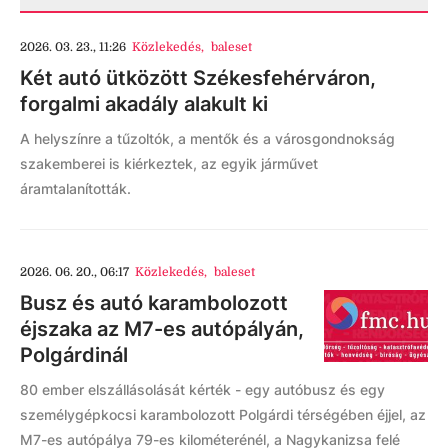
2026. 03. 23., 11:26
Közlekedés
,
baleset
Két autó ütközött Székesfehérváron,
forgalmi akadály alakult ki
A helyszínre a tűzoltók, a mentők és a városgondnokság
szakemberei is kiérkeztek, az egyik járművet
áramtalanították.
2026. 06. 20., 06:17
Közlekedés
,
baleset
Busz és autó karambolozott
éjszaka az M7-es autópályán,
Polgárdinál
80 ember elszállásolását kérték - egy autóbusz és egy
személygépkocsi karambolozott Polgárdi térségében éjjel, az
M7-es autópálya 79-es kilométerénél, a Nagykanizsa felé