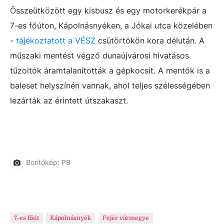
Összeütközött egy kisbusz és egy motorkerékpár a
7-es főúton, Kápolnásnyéken, a Jókai utca közelében
-
tájékoztatott a VÉSZ
csütörtökön kora délután. A
műszaki mentést végző dunaújvárosi hivatásos
tűzoltók áramtalanították a gépkocsit. A mentők is a
baleset helyszínén vannak, ahol teljes szélességében
lezárták az érintett útszakaszt.
Borítókép: PB
7-es főút
Kápolnásnyék
Fejér vármegye