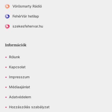
Vörösmarty Rádió
FehérVár hetilap
szekesfehervar.hu
Információk
•
Rólunk
•
Kapcsolat
•
Impresszum
•
Médiaajánlat
•
Adatvédelem
•
Hozzászólás szabályzat