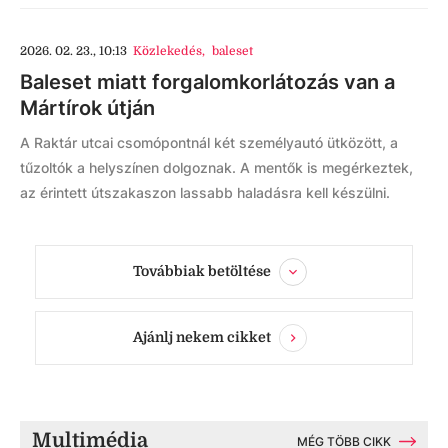
2026. 02. 23., 10:13
Közlekedés
,
baleset
Baleset miatt forgalomkorlátozás van a
Mártírok útján
A Raktár utcai csomópontnál két személyautó ütközött, a
tűzoltók a helyszínen dolgoznak. A mentők is megérkeztek,
az érintett útszakaszon lassabb haladásra kell készülni.
Továbbiak betöltése
Ajánlj nekem cikket
Multimédia
MÉG TÖBB CIKK