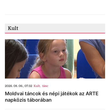
Kult
2026. 08. 06., 07:32
Kult
,
tánc
Moldvai táncok és népi játékok az ARTE
napközis táborában