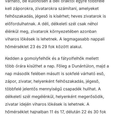
várható, de különösen a déli óráktól egyre többfelé
kell záporokra, zivatarokra számítani, amelyeket
felhőszakadás, jégeső is kísérhet; heves zivatarok is
előfordulhatnak. A déli, délkeleti szél csak néhol
élénkül meg, zivatarok környezetében azonban
viharos lökések is lehetnek. A legmagasabb nappali
hőmérséklet 23 és 29 fok között alakul.
Kedden a gomolyfelhők és a fátyolfelhők mellett
több órára kisüthet a nap. Főleg a Dunántúlon, majd a
nap második felében másutt is sokfelé várható eső,
zápor, zivatar, helyenként felhőszakadás, jégeső,
többfelé jelentős mennyiségű csapadék hullhat. A
délkeleti szél megélénkül, helyenként megerősödik,
zivatar idején viharos lökések is lehetnek. A
hőmérséklet hajnalban 11 és 17, délután 22 és 30 fok