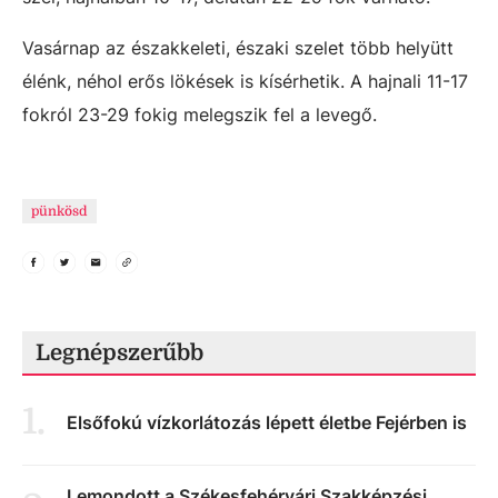
Vasárnap az északkeleti, északi szelet több helyütt
élénk, néhol erős lökések is kísérhetik. A hajnali 11-17
fokról 23-29 fokig melegszik fel a levegő.
pünkösd
Legnépszerűbb
1
.
Elsőfokú vízkorlátozás lépett életbe Fejérben is
Lemondott a Székesfehérvári Szakképzési