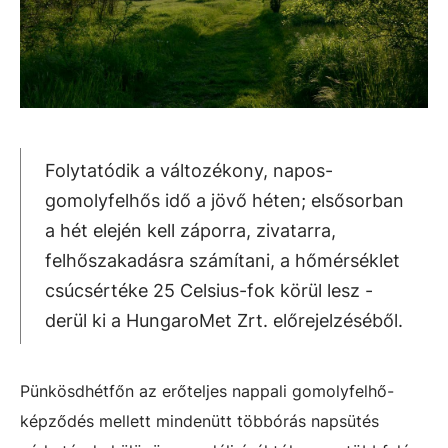
Folytatódik a változékony, napos-
gomolyfelhős idő a jövő héten; elsősorban
a hét elején kell záporra, zivatarra,
felhőszakadásra számítani, a hőmérséklet
csúcsértéke 25 Celsius-fok körül lesz -
derül ki a HungaroMet Zrt. előrejelzéséből.
Pünkösdhétfőn az erőteljes nappali gomolyfelhő-
képződés mellett mindenütt többórás napsütés