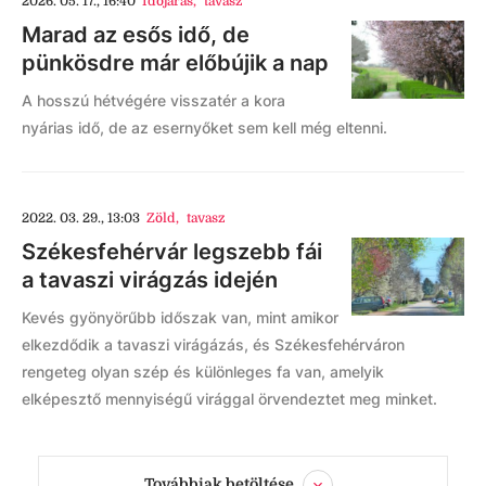
2026. 05. 17., 16:40
Időjárás
,
tavasz
Marad az esős idő, de
pünkösdre már előbújik a nap
A hosszú hétvégére visszatér a kora
nyárias idő, de az esernyőket sem kell még eltenni.
2022. 03. 29., 13:03
Zöld
,
tavasz
Székesfehérvár legszebb fái
a tavaszi virágzás idején
Kevés gyönyörűbb időszak van, mint amikor
elkezdődik a tavaszi virágázás, és Székesfehérváron
rengeteg olyan szép és különleges fa van, amelyik
elképesztő mennyiségű virággal örvendeztet meg minket.
Továbbiak betöltése