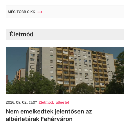
MÉG TÖBB CIKK
Életmód
2026. 08. 02., 11:07
Életmód
,
albérlet
Nem emelkedtek jelentősen az
albérletárak Fehérváron