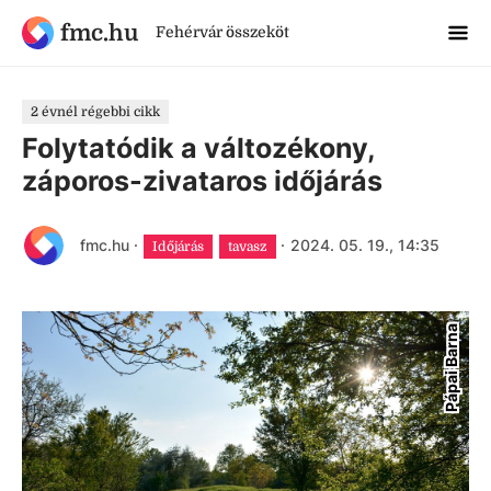
fmc.hu
Fehérvár összeköt
2 évnél régebbi cikk
Folytatódik a változékony,
záporos-zivataros időjárás
fmc.hu
·
·
2024. 05. 19., 14:35
Időjárás
tavasz
Pápai Barna