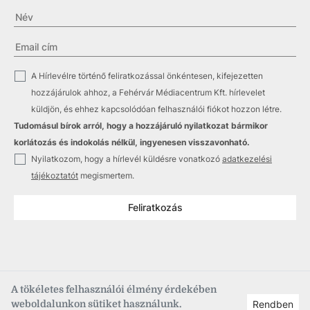
✓
A Hírlevélre történő feliratkozással önkéntesen, kifejezetten
hozzájárulok ahhoz, a Fehérvár Médiacentrum Kft. hírlevelet
küldjön, és ehhez kapcsolódóan felhasználói fiókot hozzon létre.
Tudomásul bírok arról, hogy a hozzájáruló nyilatkozat bármikor
korlátozás és indokolás nélkül, ingyenesen visszavonható.
✓
Nyilatkozom, hogy a hírlevél küldésre vonatkozó
adatkezelési
tájékoztatót
megismertem.
Feliratkozás
A tökéletes felhasználói élmény érdekében
weboldalunkon sütiket használunk.
Rendben
Copyright © 2021
–2026
Fehérvár Médiacentrum, fmc.hu