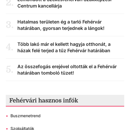
2
.
Centrum kancellárja
Hatalmas területen ég a tarló Fehérvár
3
.
határában, gyorsan terjednek a lángok!
Több lakó már el kellett hagyja otthonát, a
4
.
házak felé terjed a tűz Fehérvár határában
Az összefogás erejével oltották el a Fehérvár
5
.
határában tomboló tüzet!
Fehérvári hasznos infók
•
Buszmenetrend
•
Szolgáltatók