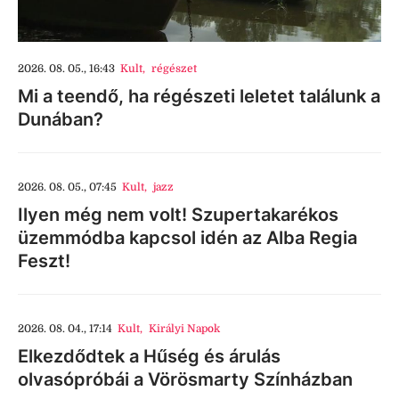
2026. 08. 05., 16:43
Kult
,
régészet
Mi a teendő, ha régészeti leletet találunk a
Dunában?
2026. 08. 05., 07:45
Kult
,
jazz
Ilyen még nem volt! Szupertakarékos
üzemmódba kapcsol idén az Alba Regia
Feszt!
2026. 08. 04., 17:14
Kult
,
Királyi Napok
Elkezdődtek a Hűség és árulás
olvasópróbái a Vörösmarty Színházban