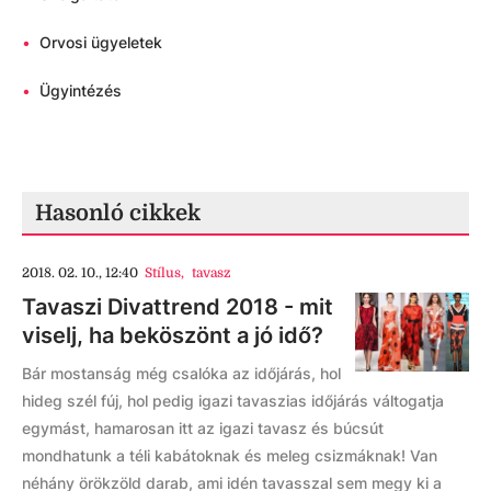
•
Orvosi ügyeletek
•
Ügyintézés
Hasonló cikkek
2018. 02. 10., 12:40
Stílus
,
tavasz
Tavaszi Divattrend 2018 - mit
viselj, ha beköszönt a jó idő?
Bár mostanság még csalóka az időjárás, hol
hideg szél fúj, hol pedig igazi tavaszias időjárás váltogatja
egymást, hamarosan itt az igazi tavasz és búcsút
mondhatunk a téli kabátoknak és meleg csizmáknak! Van
néhány örökzöld darab, ami idén tavasszal sem megy ki a