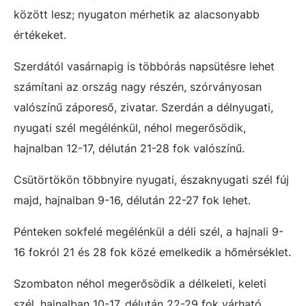
között lesz; nyugaton mérhetik az alacsonyabb
értékeket.
Szerdától vasárnapig is többórás napsütésre lehet
számítani az ország nagy részén, szórványosan
valószínű záporeső, zivatar. Szerdán a délnyugati,
nyugati szél megélénkül, néhol megerősödik,
hajnalban 12-17, délután 21-28 fok valószínű.
Csütörtökön többnyire nyugati, északnyugati szél fúj
majd, hajnalban 9-16, délután 22-27 fok lehet.
Pénteken sokfelé megélénkül a déli szél, a hajnali 9-
16 fokról 21 és 28 fok közé emelkedik a hőmérséklet.
Szombaton néhol megerősödik a délkeleti, keleti
szél, hajnalban 10-17, délután 22-29 fok várható.