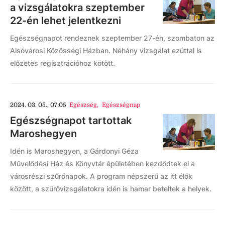
a vizsgálatokra szeptember
22-én lehet jelentkezni
Egészségnapot rendeznek szeptember 27-én, szombaton az
Alsóvárosi Közösségi Házban. Néhány vizsgálat ezúttal is
előzetes regisztrációhoz kötött.
2024. 03. 05., 07:05
Egészség
,
Egészségnap
Egészségnapot tartottak
Maroshegyen
Idén is Maroshegyen, a Gárdonyi Géza
Művelődési Ház és Könyvtár épületében kezdődtek el a
városrészi szűrőnapok. A program népszerű az itt élők
között, a szűrővizsgálatokra idén is hamar beteltek a helyek.