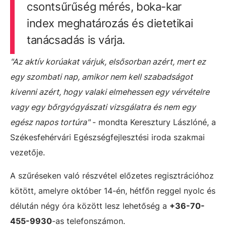
csontsűrűség mérés, boka-kar
index meghatározás és dietetikai
tanácsadás is várja.
"Az aktív korúakat várjuk, elsősorban azért, mert ez
egy szombati nap, amikor nem kell szabadságot
kivenni azért, hogy valaki elmehessen egy vérvételre
vagy egy bőrgyógyászati vizsgálatra és nem egy
egész napos tortúra"
- mondta Keresztury Lászlóné, a
Székesfehérvári Egészségfejlesztési iroda szakmai
vezetője.
A szűréseken való részvétel előzetes regisztrációhoz
kötött, amelyre október 14-én, hétfőn reggel nyolc és
délután négy óra között lesz lehetőség a
+36-70-
455-9930
-as telefonszámon.