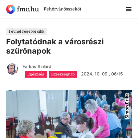
fmc.hu
Fehérvár összeköt
1 évnél régebbi cikk
Folytatódnak a városrészi
szűrőnapok
Farkas Szilárd
·
·
2024. 10. 09., 06:15
Egészség
Egészségnap
Simon Erika