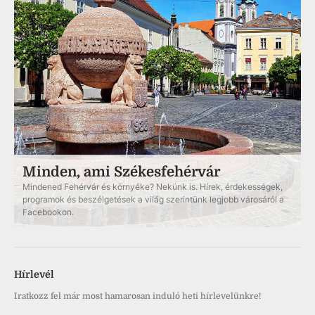
Minden, ami Székesfehérvár
Mindened Fehérvár és környéke? Nekünk is. Hírek, érdekességek,
programok és beszélgetések a világ szerintünk legjobb városáról a
Facebookon.
Hírlevél
Iratkozz fel már most hamarosan induló heti hírlevelünkre!