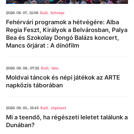
2026. 08. 07., 12:06
Kult
,
hétvége
Fehérvári programok a hétvégére: Alba
Regia Feszt, Királyok a Belvárosban, Palya
Bea és Szokolay Dongó Balázs koncert,
Mancs őrjárat : A dínófilm
2026. 08. 06., 07:32
Kult
,
tánc
Moldvai táncok és népi játékok az ARTE
napközis táborában
2026. 08. 05., 16:43
Kult
,
régészet
Mi a teendő, ha régészeti leletet találunk a
Dunában?