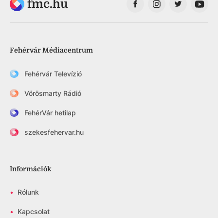
fmc.hu
Fehérvár Médiacentrum
Fehérvár Televízió
Vörösmarty Rádió
FehérVár hetilap
szekesfehervar.hu
Információk
•
Rólunk
•
Kapcsolat