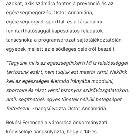
azokat, akik számára fontos a prevenció és az
egészségmegőrzés. Östör Annamária,
egészségüggyel, sporttal, és a társadalmi
fenntarthatósággal kapcsolatos feladatok
tanácsnoka a programsorozat sajtótájékoztatóján
egyebek mellett az elsődleges célokról beszélt.
"Tegyünk mi is az egészségünkért! Mi is felelősséggel
tartozunk ezért, nem tudjuk ezt mástól várni. Nekünk
kell az egészséges életmód irányába mozdulni,
sportolni és részt venni bizonyos szűrővizsgálatokon,
amik segíthetnek egyes tünetek nélküli betegséget
felfedezni" -
hangsúlyozta Östör Annamária.
Békési Ferencné a városrész önkormányzati
képviselője hangsúlyozta, hogy a 14-es