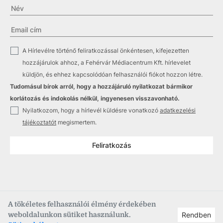
✓
A Hírlevélre történő feliratkozással önkéntesen, kifejezetten
hozzájárulok ahhoz, a Fehérvár Médiacentrum Kft. hírlevelet
küldjön, és ehhez kapcsolódóan felhasználói fiókot hozzon létre.
Tudomásul bírok arról, hogy a hozzájáruló nyilatkozat bármikor
korlátozás és indokolás nélkül, ingyenesen visszavonható.
✓
Nyilatkozom, hogy a hírlevél küldésre vonatkozó
adatkezelési
tájékoztatót
megismertem.
Feliratkozás
A tökéletes felhasználói élmény érdekében
weboldalunkon sütiket használunk.
Rendben
Copyright © 2021
–2026
Fehérvár Médiacentrum, fmc.hu