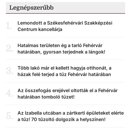
Legnépszerűbb
Lemondott a Székesfehérvári Szakképzési
1
.
Centrum kancellárja
Hatalmas területen ég a tarló Fehérvár
2
.
határában, gyorsan terjednek a lángok!
Több lakó már el kellett hagyja otthonát, a
3
.
házak felé terjed a tűz Fehérvár határában
Az összefogás erejével oltották el a Fehérvár
4
.
határában tomboló tüzet!
Az Izabella utcában a zártkerti épületeket elérte
5
.
a tűz! 70 tűzoltó dolgozik a helyszínen!