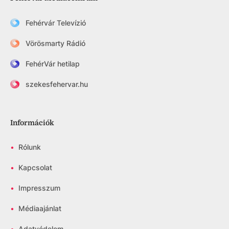
Fehérvár Televízió
Vörösmarty Rádió
FehérVár hetilap
szekesfehervar.hu
Információk
•
Rólunk
•
Kapcsolat
•
Impresszum
•
Médiaajánlat
•
Adatvédelem