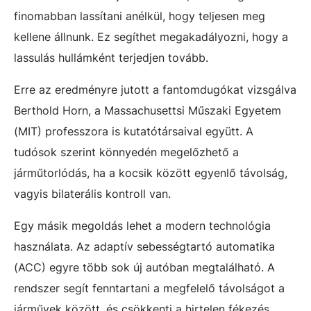
finomabban lassítani anélkül, hogy teljesen meg
kellene állnunk. Ez segíthet megakadályozni, hogy a
lassulás hullámként terjedjen tovább.
Erre az eredményre jutott a fantomdugókat vizsgálva
Berthold Horn, a Massachusettsi Műszaki Egyetem
(MIT) professzora is kutatótársaival együtt. A
tudósok szerint könnyedén megelőzhető a
járműtorlódás, ha a kocsik között egyenlő távolság,
vagyis bilaterális kontroll van.
Egy másik megoldás lehet a modern technológia
használata. Az adaptív sebességtartó automatika
(ACC) egyre több sok új autóban megtalálható. A
rendszer segít fenntartani a megfelelő távolságot a
járművek között, és csökkenti a hirtelen fékezés