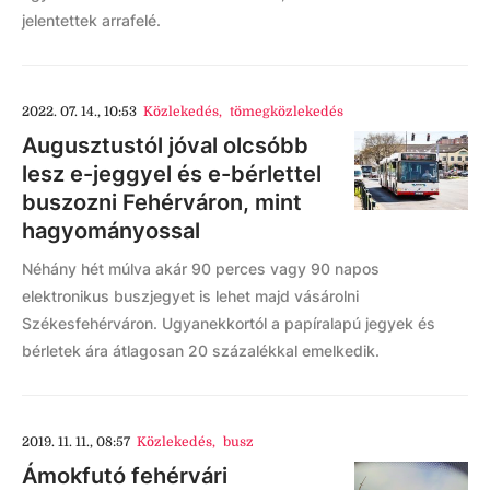
jelentettek arrafelé.
2022. 07. 14., 10:53
Közlekedés
,
tömegközlekedés
Augusztustól jóval olcsóbb
lesz e-jeggyel és e-bérlettel
buszozni Fehérváron, mint
hagyományossal
Néhány hét múlva akár 90 perces vagy 90 napos
elektronikus buszjegyet is lehet majd vásárolni
Székesfehérváron. Ugyanekkortól a papíralapú jegyek és
bérletek ára átlagosan 20 százalékkal emelkedik.
2019. 11. 11., 08:57
Közlekedés
,
busz
Ámokfutó fehérvári