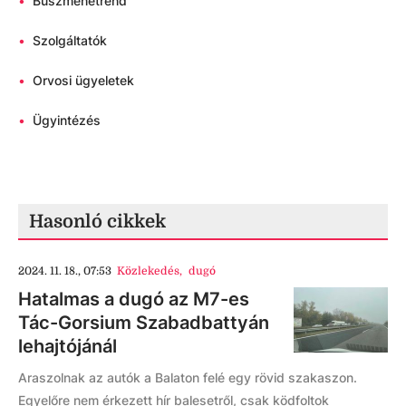
•
Buszmenetrend
•
Szolgáltatók
•
Orvosi ügyeletek
•
Ügyintézés
Hasonló cikkek
2024. 11. 18., 07:53
Közlekedés
,
dugó
Hatalmas a dugó az M7-es
Tác-Gorsium Szabadbattyán
lehajtójánál
Araszolnak az autók a Balaton felé egy rövid szakaszon.
Egyelőre nem érkezett hír balesetről, csak ködfoltok