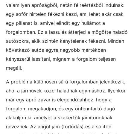
valamilyen apróságból, netán félreértésből indulnak:
egy sofőr hirtelen fékezni kezd, ami lehet akár csak
egy pillanat is, amivel elindít egy hullámot a
forgalomban. Ez a lassulás átterjed a mögötte haladó
autósokra, akik szintén kénytelenek fékezni. Minden
következő autós egyre nagyobb mértékben
kényszerül lassítani, mígnem a forgalom teljesen
megáll.
A probléma különösen sűrű forgalomban jelentkezik,
ahol a járművek közel haladnak egymáshoz. Ilyenkor
már egy apró zavar is elegendő ahhoz, hogy a
forgalom megakadjon, és egy önfenntartó dugó
alakuljon ki, amelyet a szakértők jamitonoknak
neveznek. Az angol jam (torlódás) és a soliton