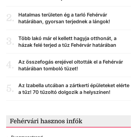
Hatalmas területen ég a tarló Fehérvár
2
.
határában, gyorsan terjednek a lángok!
Több lakó már el kellett hagyja otthonát, a
3
.
házak felé terjed a tűz Fehérvár határában
Az összefogás erejével oltották el a Fehérvár
4
.
határában tomboló tüzet!
Az Izabella utcában a zártkerti épületeket elérte
5
.
a tűz! 70 tűzoltó dolgozik a helyszínen!
Fehérvári hasznos infók