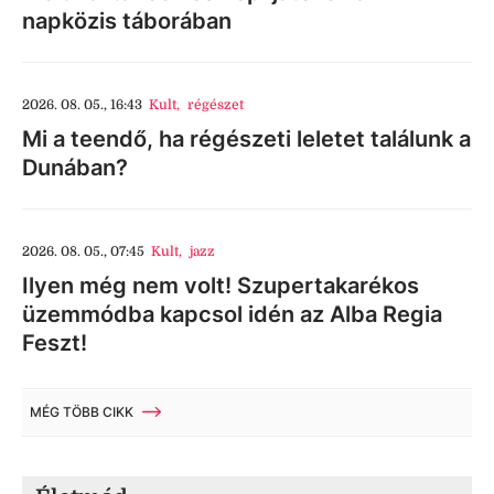
napközis táborában
2026. 08. 05., 16:43
Kult
,
régészet
Mi a teendő, ha régészeti leletet találunk a
Dunában?
2026. 08. 05., 07:45
Kult
,
jazz
Ilyen még nem volt! Szupertakarékos
üzemmódba kapcsol idén az Alba Regia
Feszt!
MÉG TÖBB CIKK