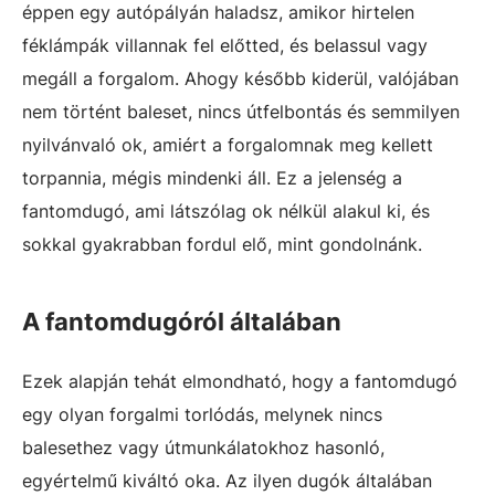
éppen egy autópályán haladsz, amikor hirtelen
féklámpák villannak fel előtted, és belassul vagy
megáll a forgalom. Ahogy később kiderül, valójában
nem történt baleset, nincs útfelbontás és semmilyen
nyilvánvaló ok, amiért a forgalomnak meg kellett
torpannia, mégis mindenki áll. Ez a jelenség a
fantomdugó, ami látszólag ok nélkül alakul ki, és
sokkal gyakrabban fordul elő, mint gondolnánk.
A fantomdugóról általában
Ezek alapján tehát elmondható, hogy a fantomdugó
egy olyan forgalmi torlódás, melynek nincs
balesethez vagy útmunkálatokhoz hasonló,
egyértelmű kiváltó oka. Az ilyen dugók általában