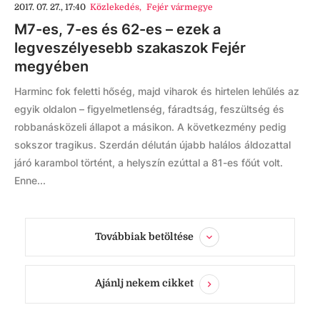
2017. 07. 27., 17:40
Közlekedés
,
Fejér vármegye
M7-es, 7-es és 62-es – ezek a
legveszélyesebb szakaszok Fejér
megyében
Harminc fok feletti hőség, majd viharok és hirtelen lehűlés az
egyik oldalon – figyelmetlenség, fáradtság, feszültség és
robbanásközeli állapot a másikon. A következmény pedig
sokszor tragikus. Szerdán délután újabb halálos áldozattal
járó karambol történt, a helyszín ezúttal a 81-es főút volt.
Enne...
Továbbiak betöltése
Ajánlj nekem cikket