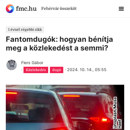
fmc.hu
Fehérvár összeköt
1 évnél régebbi cikk
Fantomdugók: hogyan bénítja
meg a közlekedést a semmi?
Fiers Gábor
·
·
2024. 10. 14., 05:55
Közlekedés
dugó
U
n
s
p
l
a
s
h
/
M
u
s
a
H
a
e
f