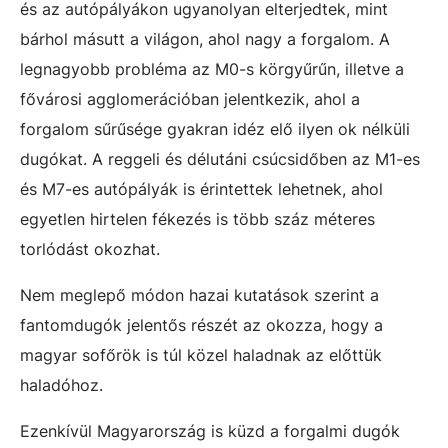
és az autópályákon ugyanolyan elterjedtek, mint
bárhol másutt a világon, ahol nagy a forgalom. A
legnagyobb probléma az M0-s körgyűrűn, illetve a
fővárosi agglomerációban jelentkezik, ahol a
forgalom sűrűsége gyakran idéz elő ilyen ok nélküli
dugókat. A reggeli és délutáni csúcsidőben az M1-es
és M7-es autópályák is érintettek lehetnek, ahol
egyetlen hirtelen fékezés is több száz méteres
torlódást okozhat.
Nem meglepő módon hazai kutatások szerint a
fantomdugók jelentős részét az okozza, hogy a
magyar sofőrök is túl közel haladnak az előttük
haladóhoz.
Ezenkívül Magyarország is küzd a forgalmi dugók