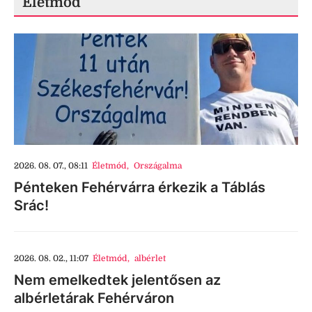
Életmód
2026. 08. 07., 08:11
Életmód
,
Országalma
Pénteken Fehérvárra érkezik a Táblás
Srác!
2026. 08. 02., 11:07
Életmód
,
albérlet
Nem emelkedtek jelentősen az
albérletárak Fehérváron