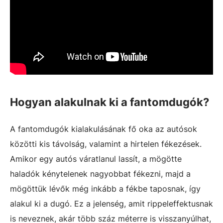
Hogyan alakulnak ki a fantomdugók?
A fantomdugók kialakulásának fő oka az autósok
közötti kis távolság, valamint a hirtelen fékezések.
Amikor egy autós váratlanul lassít, a mögötte
haladók kénytelenek nagyobbat fékezni, majd a
mögöttük lévők még inkább a fékbe taposnak, így
alakul ki a dugó. Ez a jelenség, amit rippeleffektusnak
is neveznek, akár több száz méterre is visszanyúlhat,