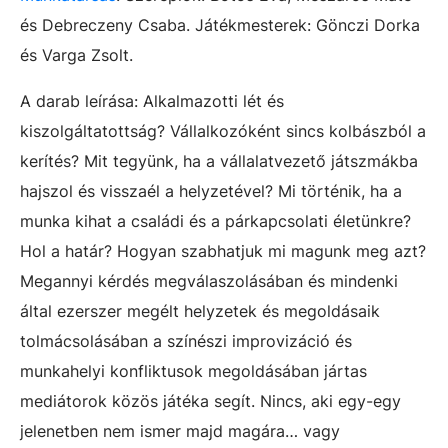
és Debreczeny Csaba. Játékmesterek: Gönczi Dorka
és Varga Zsolt.
A darab leírása: Alkalmazotti lét és
kiszolgáltatottság? Vállalkozóként sincs kolbászból a
kerítés? Mit tegyünk, ha a vállalatvezető játszmákba
hajszol és visszaél a helyzetével? Mi történik, ha a
munka kihat a családi és a párkapcsolati életünkre?
Hol a határ? Hogyan szabhatjuk mi magunk meg azt?
Megannyi kérdés megválaszolásában és mindenki
által ezerszer megélt helyzetek és megoldásaik
tolmácsolásában a színészi improvizáció és
munkahelyi konfliktusok megoldásában jártas
mediátorok közös játéka segít. Nincs, aki egy-egy
jelenetben nem ismer majd magára… vagy