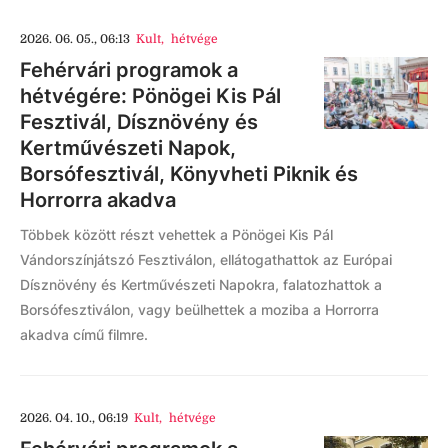
2026. 06. 05., 06:13
Kult
,
hétvége
Fehérvári programok a
hétvégére: Pönögei Kis Pál
Fesztivál, Dísznövény és
Kertművészeti Napok,
Borsófesztivál, Könyvheti Piknik és
Horrorra akadva
Többek között részt vehettek a Pönögei Kis Pál
Vándorszínjátszó Fesztiválon, ellátogathattok az Európai
Dísznövény és Kertművészeti Napokra, falatozhattok a
Borsófesztiválon, vagy beülhettek a moziba a Horrorra
akadva című filmre.
2026. 04. 10., 06:19
Kult
,
hétvége