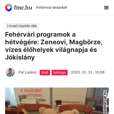
fmc.hu
Fehérvár összeköt
1 évnél régebbi cikk
Fehérvári programok a
hétvégére: Zeneovi, Magbörze,
vizes élőhelyek világnapja és
Jókislány
Pál Loránd
·
·
2025. 01. 31., 10:08
Kult
hétvége
szekesfehervar.hu