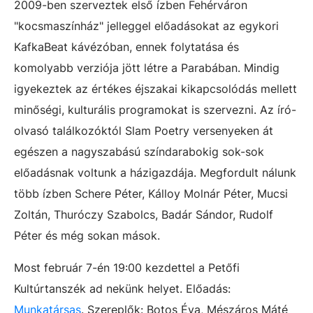
2009-ben szerveztek első ízben Fehérváron
"kocsmaszínház" jelleggel előadásokat az egykori
KafkaBeat kávézóban, ennek folytatása és
komolyabb verziója jött létre a Parabában. Mindig
igyekeztek az értékes éjszakai kikapcsolódás mellett
minőségi, kulturális programokat is szervezni. Az író-
olvasó találkozóktól Slam Poetry versenyeken át
egészen a nagyszabású színdarabokig sok-sok
előadásnak voltunk a házigazdája. Megfordult nálunk
több ízben Schere Péter, Kálloy Molnár Péter, Mucsi
Zoltán, Thuróczy Szabolcs, Badár Sándor, Rudolf
Péter és még sokan mások.
Most február 7-én 19:00 kezdettel a Petőfi
Kultúrtanszék ad nekünk helyet. Előadás:
Munkatársas
. Szereplők: Botos Éva, Mészáros Máté