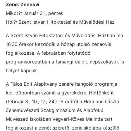
Zene: Zeneovi
Mikor?: Január 31., p
é
ntek
Hol?:
Szent István Hitoktatási és Művelődési Ház
A Szent István Hitoktatási és Művelődési Házban ma
16.30 órakor kezdődik a hónap utolsó zeneovis
foglalkozása. A februárban folytatódó
programsorozatban a farsangi dalok, népszokások is
helyet kapnak.
A Tálos Edit Alapítvány zenére hangoló programja
két időpontban számít a gyerekekre. Hétfőnként
(február 3.; 10.; 17.; 24.) 16 órától a Hermann László
Zeneművészeti Szakgimnázium és Alapfokú
Művészeti Iskolában Végvári-Köves Melinda tart
foglalkozást a zenét szerető, zeneiskolába készülő