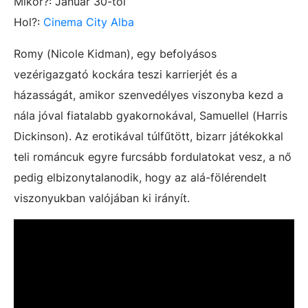
Mikor?: Január 30-tól
Hol?:
Cinema City Alba
Romy (Nicole Kidman), egy befolyásos
vezérigazgató kockára teszi karrierjét és a
házasságát, amikor szenvedélyes viszonyba kezd a
nála jóval fiatalabb gyakornokával, Samuellel (Harris
Dickinson). Az erotikával túlfűtött, bizarr játékokkal
teli románcuk egyre furcsább fordulatokat vesz, a nő
pedig elbizonytalanodik, hogy az alá-fölérendelt
viszonyukban valójában ki irányít.