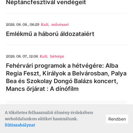
Néptáncfesztivál vendégeit
2026. 08. 08., 06:29
Kult
,
művészet
Emlékmű a háború áldozataiért
2026. 08. 07., 12:06
Kult
,
hétvége
Fehérvári programok a hétvégére: Alba
Regia Feszt, Királyok a Belvárosban, Palya
Bea és Szokolay Dongó Balázs koncert,
Mancs őrjárat : A dínófilm
MÉG TÖBB CIKK
A tökéletes felhasználói élmény érdekében
weboldalunkon sütiket használunk.
Rendben
Sütiszabályzat
Életmód