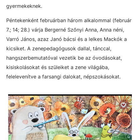
gyermekeknek.
Péntekenként februárban három alkalommal (február
7.; 14; 28.) várja Bergerné Szőnyi Anna, Anna néni,
Varró János, azaz Janó bácsi és a lelkes Mackók a
kicsiket. A zenepedagógusok dallal, tánccal,
hangszerbemutatóval vezetik be az óvodásokat,
kisiskolásokat és szüleiket a zene világába,
felelevenítve a farsangi dalokat, népszokásokat.