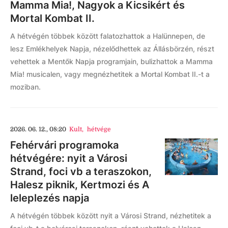
Mamma Mia!, Nagyok a Kicsikért és
Mortal Kombat II.
A hétvégén többek között falatozhattok a Halünnepen, de
lesz Emlékhelyek Napja, nézelődhettek az Állásbörzén, részt
vehettek a Mentők Napja programjain, bulizhattok a Mamma
Mia! musicalen, vagy megnézhetitek a Mortal Kombat II.-t a
moziban.
2026. 06. 12., 08:20
Kult
,
hétvége
Fehérvári programoka
hétvégére: nyit a Városi
Strand, foci vb a teraszokon,
Halesz piknik, Kertmozi és A
leleplezés napja
A hétvégén többek között nyit a Városi Strand, nézhetitek a