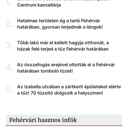
1
.
Centrum kancellárja
Hatalmas területen ég a tarló Fehérvár
2
.
határában, gyorsan terjednek a lángok!
Több lakó már el kellett hagyja otthonát, a
3
.
házak felé terjed a tűz Fehérvár határában
Az összefogás erejével oltották el a Fehérvár
4
.
határában tomboló tüzet!
Az Izabella utcában a zártkerti épületeket elérte
5
.
a tűz! 70 tűzoltó dolgozik a helyszínen!
Fehérvári hasznos infók