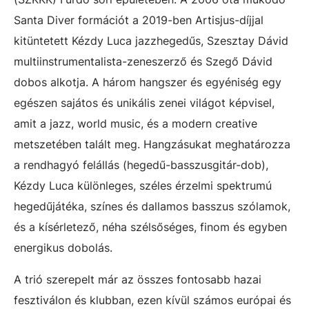
Santa Diver formációt a 2019-ben Artisjus-díjjal
kitüntetett Kézdy Luca jazzhegedűs, Szesztay Dávid
multiinstrumentalista-zeneszerző és Szegő Dávid
dobos alkotja. A három hangszer és egyéniség egy
egészen sajátos és unikális zenei világot képvisel,
amit a jazz, world music, és a modern creative
metszetében talált meg. Hangzásukat meghatározza
a rendhagyó felállás (hegedű-basszusgitár-dob),
Kézdy Luca különleges, széles érzelmi spektrumú
hegedűjátéka, színes és dallamos basszus szólamok,
és a kísérletező, néha szélsőséges, finom és egyben
energikus dobolás.
A trió szerepelt már az összes fontosabb hazai
fesztiválon és klubban, ezen kívül számos európai és