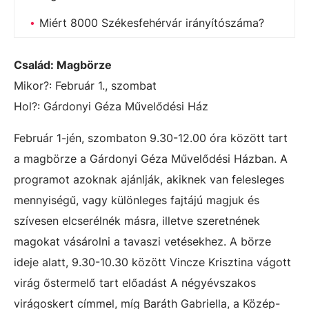
Miért 8000 Székesfehérvár irányítószáma?
Család: Magbörze
Mikor?: Február 1., szombat
Hol?:
Gárdonyi Géza Művelődési Ház
Február 1-jén, szombaton 9.30-12.00 óra között tart
a magbörze a Gárdonyi Géza Művelődési Házban. A
programot azoknak ajánlják, akiknek van felesleges
mennyiségű, vagy különleges fajtájú magjuk és
szívesen elcserélnék másra, illetve szeretnének
magokat vásárolni a tavaszi vetésekhez. A börze
ideje alatt, 9.30-10.30 között Vincze Krisztina vágott
virág őstermelő tart előadást A négyévszakos
virágoskert címmel, míg Baráth Gabriella, a Közép-