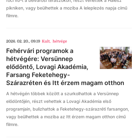
foci vb-t a belvárosi teraszokon, részt vehettek a Halesz
pikniken, vagy beülhettek a moziba A leleplezés napja című
filmre.
2026. 02. 20., 09:19
Kult
,
hétvége
Fehérvári programok a
hétvégére: Versünnep
elődöntő, Lovagi Akadémia,
Farsang Feketehegy-
Szárazréten és Itt érzem magam otthon
A hétvégén többek között a szurkolhattok a Versünnep
elődöntőjén, részt vehettek a Lovagi Akadémia első
programjain, bulizhattok a Feketehegy-szárazréti farsangon,
vagy beülhettek a moziba az Itt érzem magam otthon című
filmre.