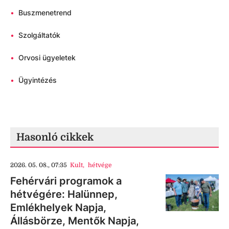
•
Buszmenetrend
•
Szolgáltatók
•
Orvosi ügyeletek
•
Ügyintézés
Hasonló cikkek
2026. 05. 08., 07:35
Kult
,
hétvége
Fehérvári programok a
hétvégére: Halünnep,
Emlékhelyek Napja,
Állásbörze, Mentők Napja,