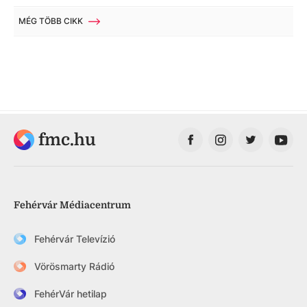
MÉG TÖBB CIKK
fmc.hu
Fehérvár Médiacentrum
Fehérvár Televízió
Vörösmarty Rádió
FehérVár hetilap