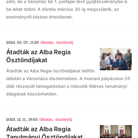
adni, de a Városház tér 1. portáján lévő gyűjtőszekrénybe is
be lehet dobni. A döntés március 30-ig megszületik, az
eredményről írásban értesítenek.
2024. 05. 07., 11:29
Oktatás
,
ösztöndíj
Átadták az Alba Regia
Ösztöndíjakat
Átadták az Alba Regia ösztöndíjakat hétfőn
délután a Városháza dísztermében. A mostani pályázaton 55
diák részesült támogatásban a második féléves tanulmányi
átlagának köszönhetően.
2023. 12. 11., 19:03
Oktatás
,
ösztöndíj
Átadták az Alba Regia
Tanulmányi Ösztöndíjakat