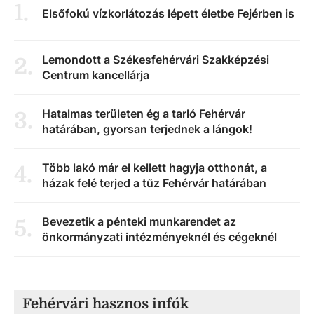
1
.
Elsőfokú vízkorlátozás lépett életbe Fejérben is
Lemondott a Székesfehérvári Szakképzési
2
.
Centrum kancellárja
Hatalmas területen ég a tarló Fehérvár
3
.
határában, gyorsan terjednek a lángok!
Több lakó már el kellett hagyja otthonát, a
4
.
házak felé terjed a tűz Fehérvár határában
Bevezetik a pénteki munkarendet az
5
.
önkormányzati intézményeknél és cégeknél
Fehérvári hasznos infók