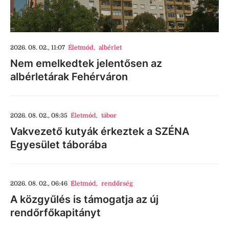
2026. 08. 02., 11:07
Életmód
,
albérlet
Nem emelkedtek jelentősen az
albérletárak Fehérváron
2026. 08. 02., 08:35
Életmód
,
tábor
Vakvezető kutyák érkeztek a SZÉNA
Egyesület táborába
2026. 08. 02., 06:46
Életmód
,
rendőrség
A közgyűlés is támogatja az új
rendőrfőkapitányt