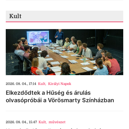
Kult
2026. 08. 04., 17:14
Kult
,
Királyi Napok
Elkezdődtek a Hűség és árulás
olvasópróbái a Vörösmarty Színházban
2026. 08. 04., 15:47
Kult
,
művészet