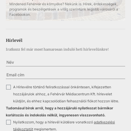
Mindened Fehérvár és környéke? Nekünk is. Hírek, érdekességek,
programok és beszélgetések a világ szerintünk legjobb városáról a
Facebookon.
Hírlevél
Iratkozz fel már most hamarosan induló heti hírlevelünkre!
✓
A Hírlevélre történő feliratkozással önkéntesen, kifejezetten
hozzájárulok ahhoz, a Fehérvár Médiacentrum Kft. hírlevelet
küldjön, és ehhez kapcsolódóan felhasználói fiókot hozzon létre.
Tudomásul bírok arról, hogy a hozzájáruló nyilatkozat bármikor
korlátozás és indokolás nélkül, ingyenesen visszavonható.
✓
Nyilatkozom, hogy a hírlevél küldésre vonatkozó
adatkezelési
tájékoztatót
megismertem.