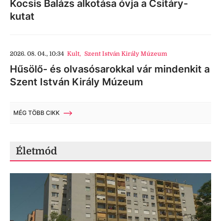
Kocsis Balázs alkotása óvja a Csitáry-
kutat
2026. 08. 04., 10:34
Kult
,
Szent István Király Múzeum
Hűsölő- és olvasósarokkal vár mindenkit a
Szent István Király Múzeum
MÉG TÖBB CIKK
Életmód