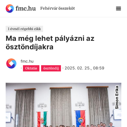
fmc.hu
Fehérvár összeköt
1 évnél régebbi cikk
Ma még lehet pályázni az
ösztöndíjakra
fmc.hu
·
·
2025. 02. 25., 08:59
Oktatás
ösztöndíj
Simon Erika