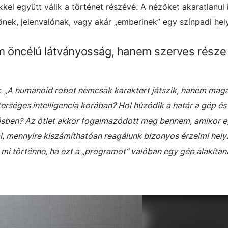
kkel együtt válik a történet részévé. A nézőket akaratlanul 
őnek, jelenvalónak, vagy akár „emberinek” egy színpadi hel
m öncélú látványosság, hanem szerves része
z:
„A humanoid robot nemcsak karaktert játszik, hanem maga
sterséges intelligencia korában? Hol húzódik a határ a gép é
zésben? Az ötlet akkor fogalmazódott meg bennem, amikor 
, mennyire kiszámíthatóan reagálunk bizonyos érzelmi hely
 mi történne, ha ezt a „programot” valóban egy gép alakítan