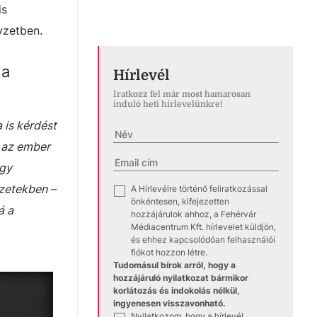
is
yzetben.
 a
Hírlevél
Iratkozz fel már most hamarosan
induló heti hírlevelünkre!
 is kérdést
s az ember
egy
zetekben –
A Hírlevélre történő feliratkozással
✓
önkéntesen, kifejezetten
á a
hozzájárulok ahhoz, a Fehérvár
Médiacentrum Kft. hírlevelet küldjön,
és ehhez kapcsolódóan felhasználói
fiókot hozzon létre.
Tudomásul bírok arról, hogy a
hozzájáruló nyilatkozat bármikor
korlátozás és indokolás nélkül,
ingyenesen visszavonható.
Nyilatkozom, hogy a hírlevél