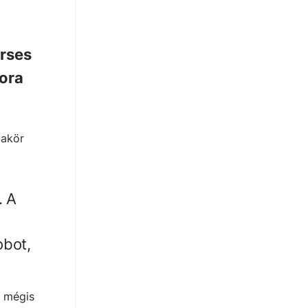
erses
kora
dakör
. A
obot,
e mégis