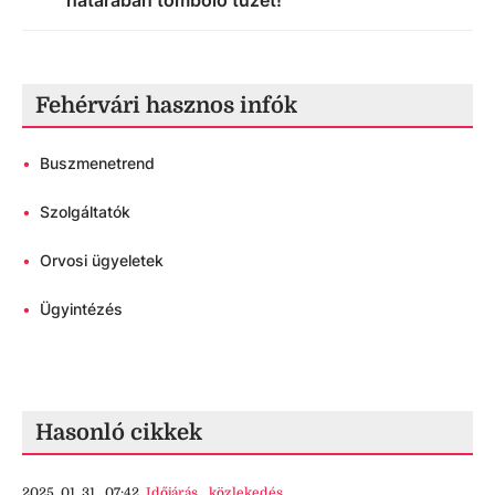
határában tomboló tüzet!
Fehérvári hasznos infók
•
Buszmenetrend
•
Szolgáltatók
•
Orvosi ügyeletek
•
Ügyintézés
Hasonló cikkek
2025. 01. 31., 07:42
Időjárás
,
közlekedés