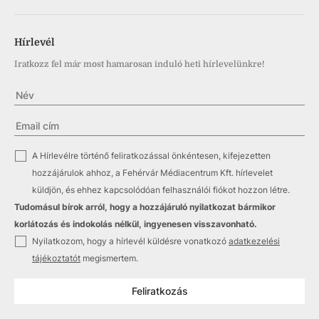
Hírlevél
Iratkozz fel már most hamarosan induló heti hírlevelünkre!
✓
A Hírlevélre történő feliratkozással önkéntesen, kifejezetten
hozzájárulok ahhoz, a Fehérvár Médiacentrum Kft. hírlevelet
küldjön, és ehhez kapcsolódóan felhasználói fiókot hozzon létre.
Tudomásul bírok arról, hogy a hozzájáruló nyilatkozat bármikor
korlátozás és indokolás nélkül, ingyenesen visszavonható.
✓
Nyilatkozom, hogy a hírlevél küldésre vonatkozó
adatkezelési
tájékoztatót
megismertem.
Feliratkozás