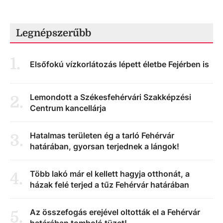
Legnépszerűbb
1
.
Elsőfokú vízkorlátozás lépett életbe Fejérben is
Lemondott a Székesfehérvári Szakképzési
2
.
Centrum kancellárja
Hatalmas területen ég a tarló Fehérvár
3
.
határában, gyorsan terjednek a lángok!
Több lakó már el kellett hagyja otthonát, a
4
.
házak felé terjed a tűz Fehérvár határában
Az összefogás erejével oltották el a Fehérvár
5
.