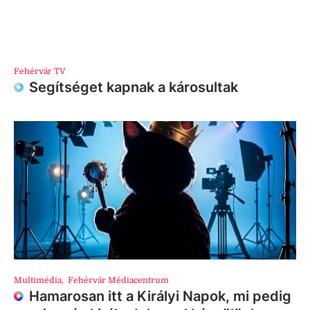
Fehérvár TV
Segítséget kapnak a károsultak
Multimédia
,
Fehérvár Médiacentrum
Hamarosan itt a Királyi Napok, mi pedig