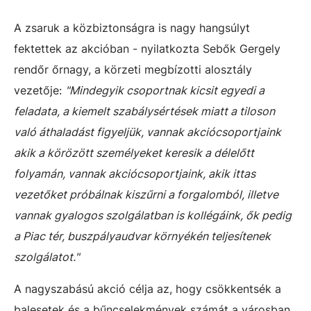
A zsaruk a közbiztonságra is nagy hangsúlyt
fektettek az akcióban - nyilatkozta Sebők Gergely
rendőr őrnagy, a körzeti megbízotti alosztály
vezetője:
"Mindegyik csoportnak kicsit egyedi a
feladata, a kiemelt szabálysértések miatt a tiloson
való áthaladást figyeljük, vannak akciócsoportjaink
akik a körözött személyeket keresik a délelőtt
folyamán, vannak akciócsoportjaink, akik ittas
vezetőket próbálnak kiszűrni a forgalomból, illetve
vannak gyalogos szolgálatban is kollégáink, ők pedig
a Piac tér, buszpályaudvar környékén teljesítenek
szolgálatot."
A nagyszabású akció célja az, hogy csökkentsék a
balesetek és a bűncselekmények számát a városban