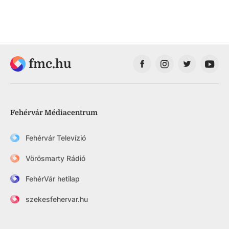
fmc.hu
Fehérvár Médiacentrum
Fehérvár Televízió
Vörösmarty Rádió
FehérVár hetilap
szekesfehervar.hu