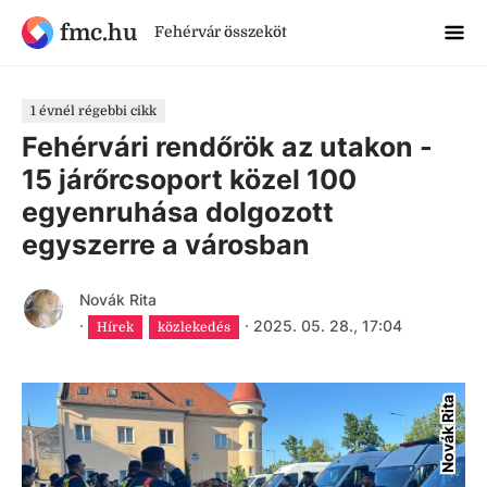
fmc.hu
Fehérvár összeköt
1 évnél régebbi cikk
Fehérvári rendőrök az utakon -
15 járőrcsoport közel 100
egyenruhása dolgozott
egyszerre a városban
Novák Rita
·
·
2025. 05. 28., 17:04
Hírek
közlekedés
Novák Rita