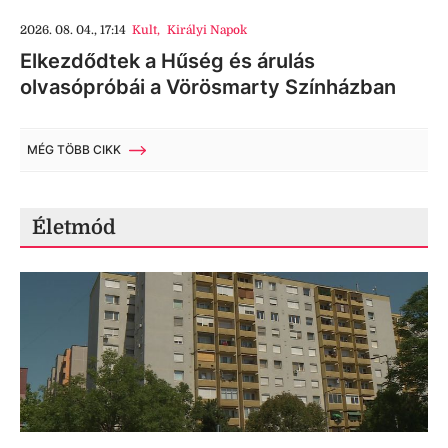
2026. 08. 04., 17:14
Kult
,
Királyi Napok
Elkezdődtek a Hűség és árulás
olvasópróbái a Vörösmarty Színházban
MÉG TÖBB CIKK
Életmód