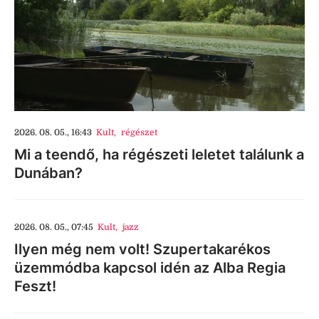
2026. 08. 05., 16:43
Kult
,
régészet
Mi a teendő, ha régészeti leletet találunk a
Dunában?
2026. 08. 05., 07:45
Kult
,
jazz
Ilyen még nem volt! Szupertakarékos
üzemmódba kapcsol idén az Alba Regia
Feszt!