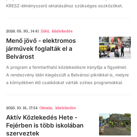
KRESZ-élményszerű oktatásához szükséges eszközöket.
2026. 05. 30., 14:41
Zöld
,
közlekedés
Menő jövő - elektromos
járművek foglalták el a
Belvárost
A program a fenntartható közlekedésre irányítja a figyelmet.
A rendezvény idén kiegészült a Belvárosi piknikkel is, melyre
a környékben élő családokat várták színes programokkal.
2025. 10. 16., 17:54
Oktatás
,
közlekedés
Aktív Közlekedés Hete -
Fejérben is több iskolában
szerveztek