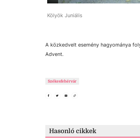
Kölyök Juniális
Simon Erika
A közkedvelt esemény hagyománya folyta
Advent.
Székesfehérvár
Hasonló cikkek