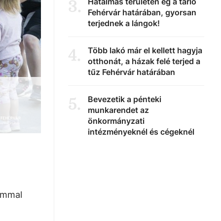
Hatalmas területen ég a tarló
3
.
Fehérvár határában, gyorsan
terjednek a lángok!
Több lakó már el kellett hagyja
4
.
otthonát, a házak felé terjed a
tűz Fehérvár határában
Bevezetik a pénteki
5
.
munkarendet az
önkormányzati
intézményeknél és cégeknél
lommal