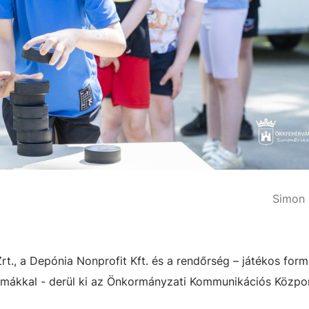
Simon 
t., a Depónia Nonprofit Kft. és a rendőrség – játékos for
émákkal - derül ki az Önkormányzati Kommunikációs Közpo