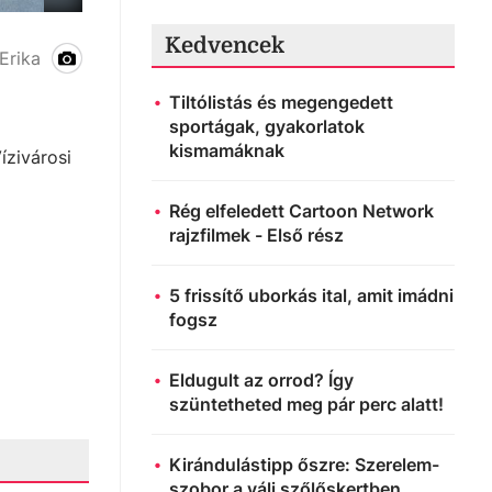
Kedvencek
Kölyök Juniális
Erika
Tiltólistás és megengedett
sportágak, gyakorlatok
kismamáknak
ízivárosi
Rég elfeledett Cartoon Network
rajzfilmek - Első rész
5 frissítő uborkás ital, amit imádni
fogsz
Eldugult az orrod? Így
szüntetheted meg pár perc alatt!
Kirándulástipp őszre: Szerelem-
szobor a váli szőlőskertben