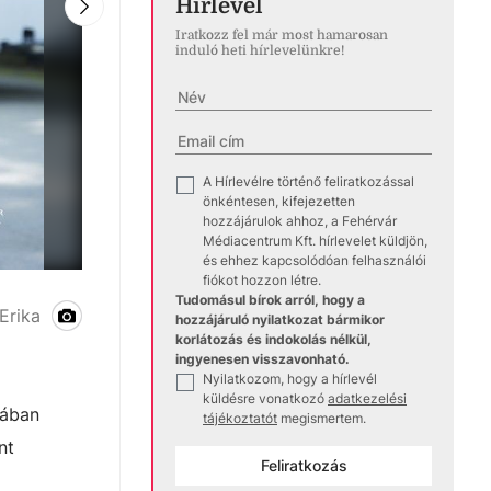
Hírlevél
Iratkozz fel már most hamarosan
induló heti hírlevelünkre!
A Hírlevélre történő feliratkozással
✓
önkéntesen, kifejezetten
hozzájárulok ahhoz, a Fehérvár
Médiacentrum Kft. hírlevelet küldjön,
és ehhez kapcsolódóan felhasználói
fiókot hozzon létre.
Tudomásul bírok arról, hogy a
Kölyök Juniális
Erika
hozzájáruló nyilatkozat bármikor
korlátozás és indokolás nélkül,
ingyenesen visszavonható.
Nyilatkozom, hogy a hírlevél
✓
küldésre vonatkozó
adatkezelési
mában
tájékoztatót
megismertem.
nt
Feliratkozás