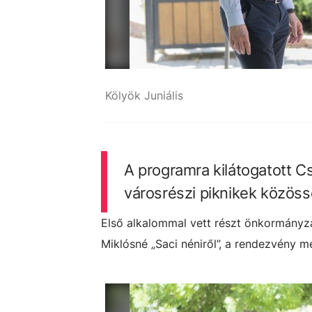
Kölyök Juniális
A programra kilátogatott Cs
városrészi piknikek közös
Első alkalommal vett részt önkormányza
Miklósné „Saci néniről”, a rendezvény 