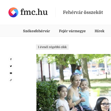
fmc.hu
Fehérvár összeköt
Székesfehérvár
Fejér vármegye
Hírek
1 évnél régebbi cikk