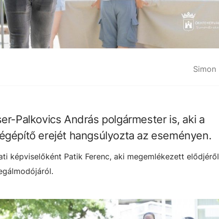
Simon 
er-Palkovics András polgármester is, aki a
ségépítő erejét hangsúlyozta az eseményen.
ti képviselőként Patik Ferenc, aki megemlékezett elődjéről
megálmodójáról.