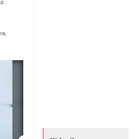
az
ra,