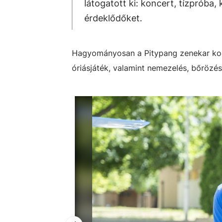
látogatott ki: koncert, tízpróba
érdeklődőket.
Hagyományosan a Pitypang zenekar konce
óriásjáték, valamint nemezelés, bőrözés 