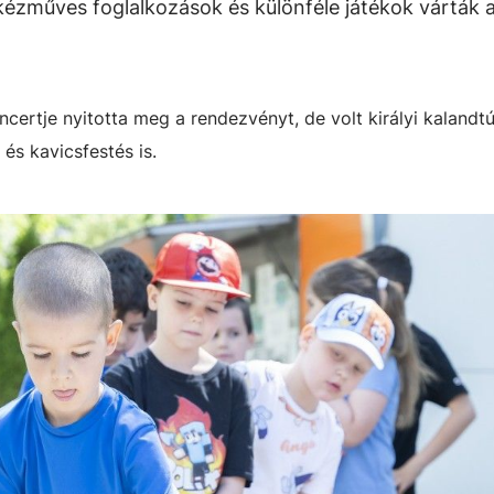
, kézműves foglalkozások és különféle játékok várták 
rtje nyitotta meg a rendezvényt, de volt királyi kalandtú
és kavicsfestés is.