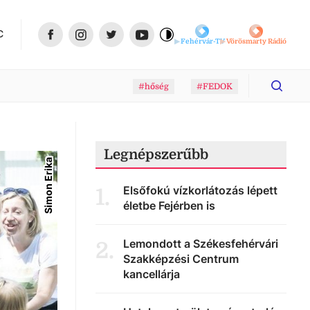
C
Fehérvár-TV
Vörösmarty Rádió
#hőség
#FEDOK
Legnépszerűbb
Simon Erika
Elsőfokú vízkorlátozás lépett
1
.
életbe Fejérben is
Lemondott a Székesfehérvári
2
.
Szakképzési Centrum
kancellárja