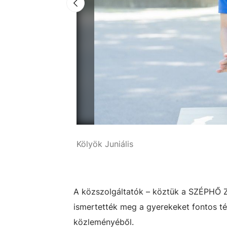
Kölyök Juniális
Simon Erika
A közszolgáltatók – köztük a SZÉPHŐ Zr
ismertették meg a gyerekeket fontos t
közleményéből.