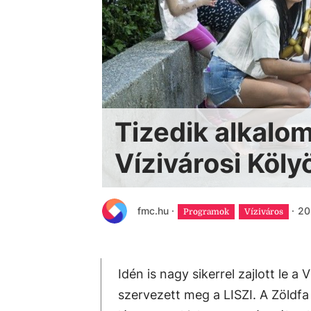
Tizedik alkalo
Vízivárosi Köly
fmc.hu
·
·
20
Programok
Víziváros
Idén is nagy sikerrel zajlott le a
szervezett meg a LISZI. A Zöldf