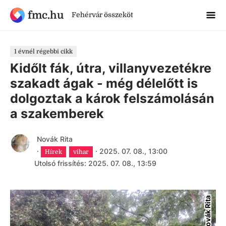
fmc.hu
Fehérvár összeköt
1 évnél régebbi cikk
Kidőlt fák, útra, villanyvezetékre
szakadt ágak - még délelőtt is
dolgoztak a károk felszámolásán
a szakemberek
Novák Rita
·
·
2025. 07. 08., 13:00
Hírek
vihar
Utolsó frissítés: 2025. 07. 08., 13:59
Novák Rita