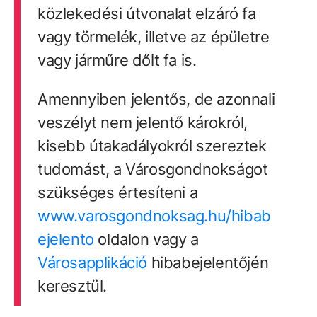
közlekedési útvonalat elzáró fa
vagy törmelék, illetve az épületre
vagy járműre dőlt fa is.
Amennyiben jelentős, de azonnali
veszélyt nem jelentő károkról,
kisebb útakadályokról szereztek
tudomást, a Városgondnokságot
szükséges értesíteni a
www.varosgondnoksag.hu/hibab
ejelento
oldalon vagy a
Városapplikáció
hibabejelentőjén
keresztül.