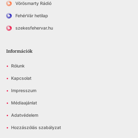
Vörösmarty Rádió
FehérVár hetilap
szekesfehervar.hu
Információk
•
Rólunk
•
Kapcsolat
•
Impresszum
•
Médiaajánlat
•
Adatvédelem
•
Hozzászólás szabályzat