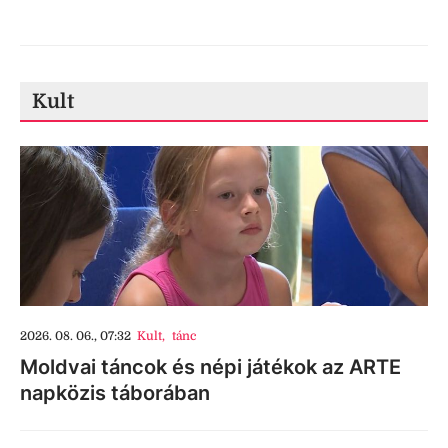
Kult
2026. 08. 06., 07:32
Kult
,
tánc
Moldvai táncok és népi játékok az ARTE
napközis táborában