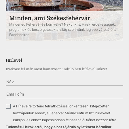
Minden, ami Székesfehérvár
Mindened Fehérvár és környéke? Nekünk is. Hírek, érdekességek,
programok és beszélgetések a világ szerintünk legjobb városáról a
Facebookon.
Hírlevél
Iratkozz fel már most hamarosan induló heti hírlevelünkre!
✓
A Hírlevélre történő feliratkozással önkéntesen, kifejezetten
hozzájárulok ahhoz, a Fehérvár Médiacentrum Kft. hírlevelet
küldjön, és ehhez kapcsolódóan felhasználói fiókot hozzon létre.
Tudomásul bírok arról, hogy a hozzájáruló nyilatkozat bármikor