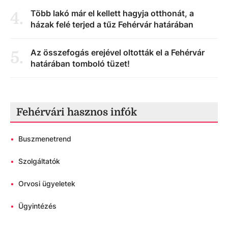
Több lakó már el kellett hagyja otthonát, a
4
.
házak felé terjed a tűz Fehérvár határában
Az összefogás erejével oltották el a Fehérvár
5
.
határában tomboló tüzet!
Fehérvári hasznos infók
•
Buszmenetrend
•
Szolgáltatók
•
Orvosi ügyeletek
•
Ügyintézés