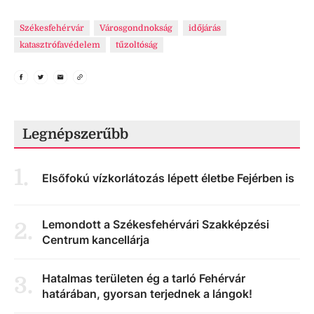
Székesfehérvár
Városgondnokság
időjárás
katasztrófavédelem
tűzoltóság
Legnépszerűbb
1
.
Elsőfokú vízkorlátozás lépett életbe Fejérben is
Lemondott a Székesfehérvári Szakképzési
2
.
Centrum kancellárja
Hatalmas területen ég a tarló Fehérvár
3
.
határában, gyorsan terjednek a lángok!