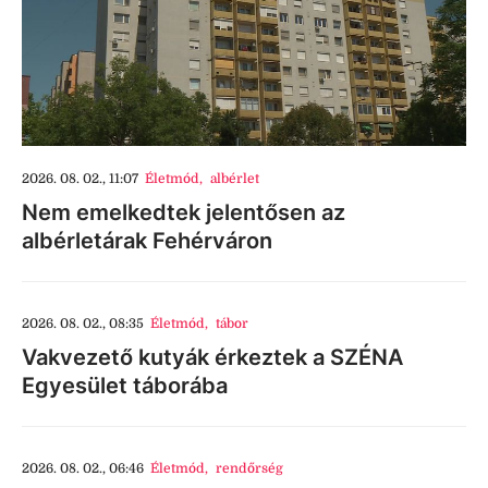
2026. 08. 02., 11:07
Életmód
,
albérlet
Nem emelkedtek jelentősen az
albérletárak Fehérváron
2026. 08. 02., 08:35
Életmód
,
tábor
Vakvezető kutyák érkeztek a SZÉNA
Egyesület táborába
2026. 08. 02., 06:46
Életmód
,
rendőrség