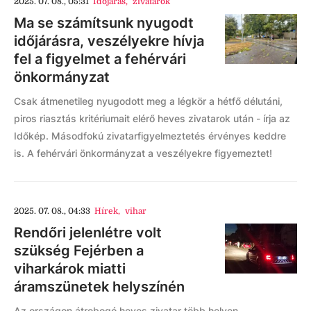
2025. 07. 08., 05:31
Időjárás
,
zivatarok
Ma se számítsunk nyugodt
időjárásra, veszélyekre hívja
fel a figyelmet a fehérvári
önkormányzat
Csak átmenetileg nyugodott meg a légkör a hétfő délutáni,
piros riasztás kritériumait elérő heves zivatarok után - írja az
Időkép. Másodfokú zivatarfigyelmeztetés érvényes keddre
is. A fehérvári önkormányzat a veszélyekre figyemeztet!
2025. 07. 08., 04:33
Hírek
,
vihar
Rendőri jelenlétre volt
szükség Fejérben a
viharkárok miatti
áramszünetek helyszínén
Az országon átrobogó heves zivatar több helyen