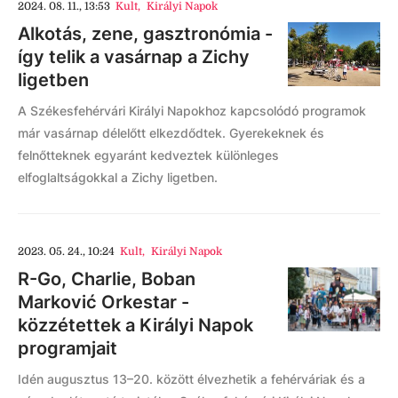
2024. 08. 11., 13:53
Kult
,
Királyi Napok
Alkotás, zene, gasztronómia -
így telik a vasárnap a Zichy
ligetben
A Székesfehérvári Királyi Napokhoz kapcsolódó programok
már vasárnap délelőtt elkezdődtek. Gyerekeknek és
felnőtteknek egyaránt kedveztek különleges
elfoglaltságokkal a Zichy ligetben.
2023. 05. 24., 10:24
Kult
,
Királyi Napok
R-Go, Charlie, Boban
Marković Orkestar -
közzétettek a Királyi Napok
programjait
Idén augusztus 13–20. között élvezhetik a fehérváriak és a