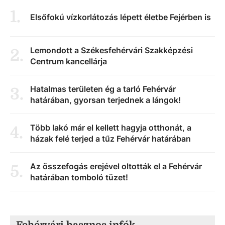
1
.
Elsőfokú vízkorlátozás lépett életbe Fejérben is
Lemondott a Székesfehérvári Szakképzési
2
.
Centrum kancellárja
Hatalmas területen ég a tarló Fehérvár
3
.
határában, gyorsan terjednek a lángok!
Több lakó már el kellett hagyja otthonát, a
4
.
házak felé terjed a tűz Fehérvár határában
Az összefogás erejével oltották el a Fehérvár
5
.
határában tomboló tüzet!