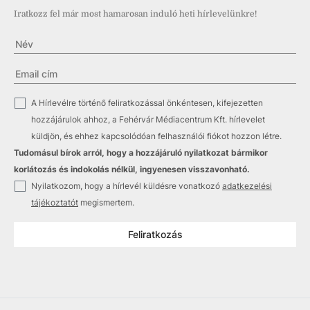
Iratkozz fel már most hamarosan induló heti hírlevelünkre!
✓
A Hírlevélre történő feliratkozással önkéntesen, kifejezetten
hozzájárulok ahhoz, a Fehérvár Médiacentrum Kft. hírlevelet
küldjön, és ehhez kapcsolódóan felhasználói fiókot hozzon létre.
Tudomásul bírok arról, hogy a hozzájáruló nyilatkozat bármikor
korlátozás és indokolás nélkül, ingyenesen visszavonható.
✓
Nyilatkozom, hogy a hírlevél küldésre vonatkozó
adatkezelési
tájékoztatót
megismertem.
Feliratkozás