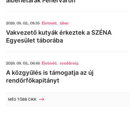
albérletárak Fehérváron
2026. 08. 02., 08:35
Életmód
,
tábor
Vakvezető kutyák érkeztek a SZÉNA
Egyesület táborába
2026. 08. 02., 06:46
Életmód
,
rendőrség
A közgyűlés is támogatja az új
rendőrfőkapitányt
MÉG TÖBB CIKK