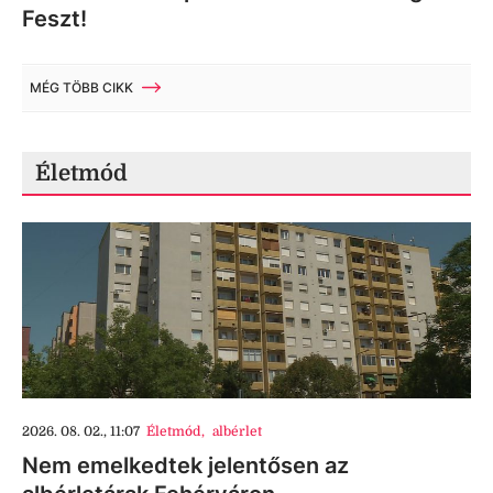
Feszt!
MÉG TÖBB CIKK
Életmód
2026. 08. 02., 11:07
Életmód
,
albérlet
Nem emelkedtek jelentősen az