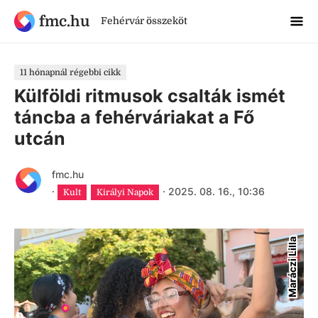
fmc.hu
Fehérvár összeköt
11 hónapnál régebbi cikk
Külföldi ritmusok csalták ismét
táncba a fehérváriakat a Fő
utcán
fmc.hu
·
·
2025. 08. 16., 10:36
Kult
Királyi Napok
Maráczi Lilla