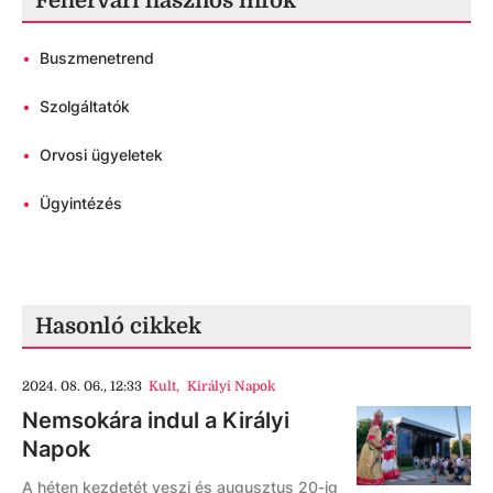
Fehérvári hasznos infók
•
Buszmenetrend
•
Szolgáltatók
•
Orvosi ügyeletek
•
Ügyintézés
Hasonló cikkek
2024. 08. 06., 12:33
Kult
,
Királyi Napok
Nemsokára indul a Királyi
Napok
A héten kezdetét veszi és augusztus 20-ig