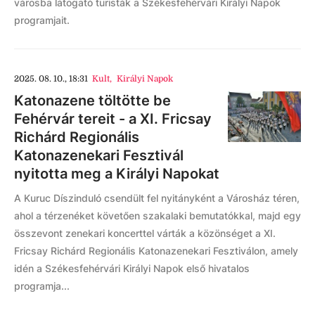
városba látogató turisták a Székesfehérvári Királyi Napok
programjait.
2025. 08. 10., 18:31
Kult
,
Királyi Napok
Katonazene töltötte be
Fehérvár tereit - a XI. Fricsay
Richárd Regionális
Katonazenekari Fesztivál
nyitotta meg a Királyi Napokat
A Kuruc Díszinduló csendült fel nyitányként a Városház téren,
ahol a térzenéket követően szakalaki bemutatókkal, majd egy
összevont zenekari koncerttel várták a közönséget a XI.
Fricsay Richárd Regionális Katonazenekari Fesztiválon, amely
idén a Székesfehérvári Királyi Napok első hivatalos
programja...