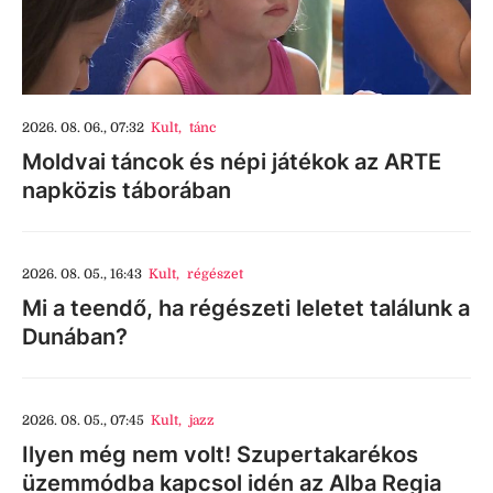
2026. 08. 06., 07:32
Kult
,
tánc
Moldvai táncok és népi játékok az ARTE
napközis táborában
2026. 08. 05., 16:43
Kult
,
régészet
Mi a teendő, ha régészeti leletet találunk a
Dunában?
2026. 08. 05., 07:45
Kult
,
jazz
Ilyen még nem volt! Szupertakarékos
üzemmódba kapcsol idén az Alba Regia