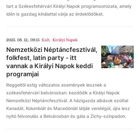
tart a Székesfehérvári Királyi Napok programsorozata, amely
idén is gazdag kínálattal várja az érdeklődőket.
2025. 08. 12., 09:15
Kult
,
Királyi Napok
Nemzetközi Néptáncfesztivál,
folkfest, latin party - itt
vannak a Királyi Napok keddi
programjai
Reggeltől estig változatos események lesznek a
székesfehérvári belvárosban: kezdődik a Királyi Napok
Nemzetközi Néptáncfesztivál. A házigazda albások ezúttal
Kanadát, Kolumbiát és Macedóniát látják vendégül, újra lesz
nyitó felvonulás a Belvárosban és gála a Zichy-színpadon.