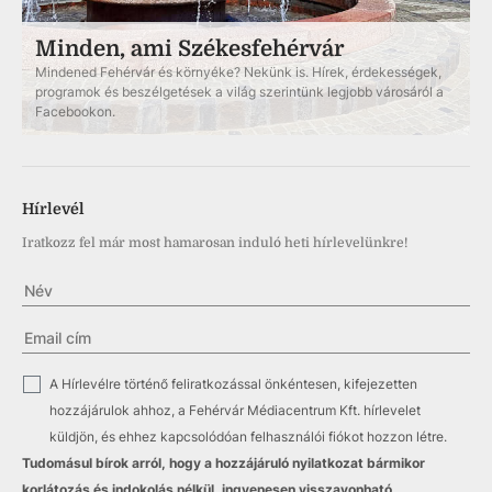
Minden, ami Székesfehérvár
Mindened Fehérvár és környéke? Nekünk is. Hírek, érdekességek,
programok és beszélgetések a világ szerintünk legjobb városáról a
Facebookon.
Hírlevél
Iratkozz fel már most hamarosan induló heti hírlevelünkre!
✓
A Hírlevélre történő feliratkozással önkéntesen, kifejezetten
hozzájárulok ahhoz, a Fehérvár Médiacentrum Kft. hírlevelet
küldjön, és ehhez kapcsolódóan felhasználói fiókot hozzon létre.
Tudomásul bírok arról, hogy a hozzájáruló nyilatkozat bármikor
korlátozás és indokolás nélkül, ingyenesen visszavonható.