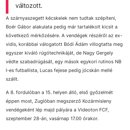
változott.
A szárnyaszegett kécskeiek nem tudtak szépíteni,
Boér Gábor alakulata pedig már tartalékolt kicsit a
következő mérkőzésére. A vendégek részéről az ex-
vidis, korábbai válogatott Bódi Ádám villogtatta meg
egyszer kiváló rúgótechnikáját, de Nagy Gergely
védte szabadrúgását, egy mások egykori rutinos NB
I-es futballista, Lucas fejese pedig jócskán mellé
szállt.
A 8. fordulóban a 15. helyen álló, első győzelmét
éppen most, Zuglóban megszerző Kozármisleny
vendégeként lép majd pályára a Videoton FCF,
szeptember 28-án, vasárnap 17.00 órakor.