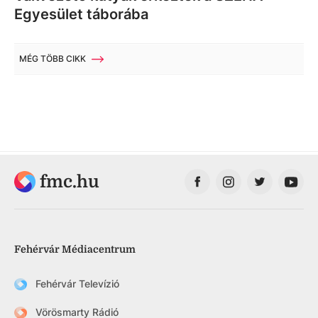
Egyesület táborába
MÉG TÖBB CIKK
fmc.hu
Fehérvár Médiacentrum
Fehérvár Televízió
Vörösmarty Rádió