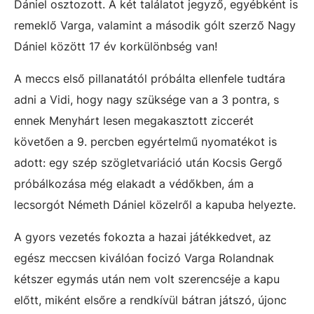
Dániel osztozott. A két találatot jegyző, egyébként is
remeklő Varga, valamint a második gólt szerző Nagy
Dániel között 17 év korkülönbség van!
A meccs első pillanatától próbálta ellenfele tudtára
adni a Vidi, hogy nagy szüksége van a 3 pontra, s
ennek Menyhárt lesen megakasztott ziccerét
követően a 9. percben egyértelmű nyomatékot is
adott: egy szép szögletvariáció után Kocsis Gergő
próbálkozása még elakadt a védőkben, ám a
lecsorgót Németh Dániel közelről a kapuba helyezte.
A gyors vezetés fokozta a hazai játékkedvet, az
egész meccsen kiválóan focizó Varga Rolandnak
kétszer egymás után nem volt szerencséje a kapu
előtt, miként elsőre a rendkívül bátran játszó, újonc