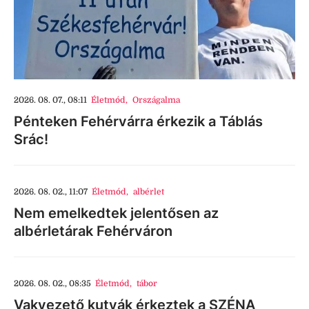
2026. 08. 07., 08:11
Életmód
,
Országalma
Pénteken Fehérvárra érkezik a Táblás
Srác!
2026. 08. 02., 11:07
Életmód
,
albérlet
Nem emelkedtek jelentősen az
albérletárak Fehérváron
2026. 08. 02., 08:35
Életmód
,
tábor
Vakvezető kutyák érkeztek a SZÉNA