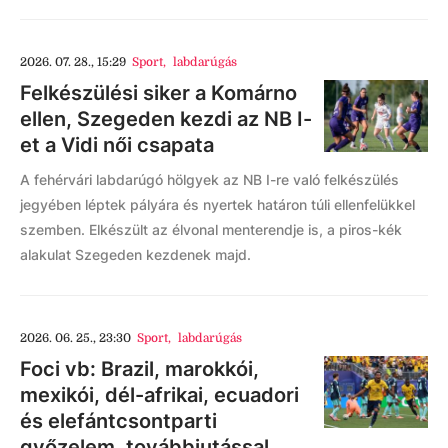
2026. 07. 28., 15:29
Sport
,
labdarúgás
Felkészülési siker a Komárno
ellen, Szegeden kezdi az NB I-
et a Vidi női csapata
A fehérvári labdarúgó hölgyek az NB I-re való felkészülés
jegyében léptek pályára és nyertek határon túli ellenfelükkel
szemben. Elkészült az élvonal menterendje is, a piros-kék
alakulat Szegeden kezdenek majd.
2026. 06. 25., 23:30
Sport
,
labdarúgás
Foci vb: Brazil, marokkói,
mexikói, dél-afrikai, ecuadori
és elefántcsontparti
győzelem, továbbjutással