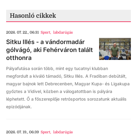
Hasonló cikkek
2026. 07. 22., 06:31
Sport
,
labdarúgás
Sitku Illés - a vándormadár
gólvágó, aki Fehérváron talált
otthonra
Pályafutása során több, mint egy tucatnyi klubban
megfordult a kiváló támadó, Sitku Illés. A Fradiban debütált,
magyar bajnok lett Debrecenben, Magyar Kupa- és Ligakupa
győztes a Vidivel, közben a válogatottban is pályára
léphetett. Ő a főszereplője retrósportos sorozatunk aktuális
epizódjának.
2026. 07. 19., 06:39
Sport
,
labdarúgás