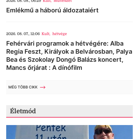
2026. 08. 08., 06:29
Kult
,
művészet
Emlékmű a háború áldozataiért
2026. 08. 07., 12:06
Kult
,
hétvége
Fehérvári programok a hétvégére: Alba
Regia Feszt, Királyok a Belvárosban, Palya
Bea és Szokolay Dongó Balázs koncert,
Mancs őrjárat : A dínófilm
MÉG TÖBB CIKK
Életmód