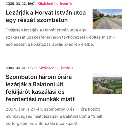
2025. 03. 27., 16:01
Közlekedés
,
lezárás
Lezárják a Horvát István utca
egy részét szombaton
Tteljesen lezárják a Horvát István utca egy
szakaszát Székesfehérváron távhővezeték-építés miatt –
eső esetén a korlátozás április 2-án lép életbe.
2024. 04. 24., 06:51
Közlekedés
,
lezárás
Szombaton három órára
lezárják a Balatoni úti
felüljárót kaszálási és
fenntartási munkák miatt
2024. április 27-én, szombaton 8 és 11 óra között
munkavégzés miatt lezárják a Balatoni utat a "Shell"
körforgalom és a Borszéki utca között.