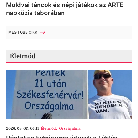
Moldvai táncok és népi játékok az ARTE
napközis táborában
MÉG TÖBB CIKK
Életmód
2026. 08. 07., 08:11
Életmód
,
Országalma
Pénteken Fehérvárra érkezik a Táblás