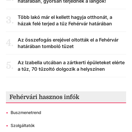
határában, gyorsan terjednek a lángok!
Több lakó már el kellett hagyja otthonát, a
3
.
házak felé terjed a tűz Fehérvár határában
Az összefogás erejével oltották el a Fehérvár
4
.
határában tomboló tüzet
Az Izabella utcában a zártkerti épületeket elérte
5
.
a tűz, 70 tűzoltó dolgozik a helyszínen
Fehérvári hasznos infók
•
Buszmenetrend
•
Szolgáltatók