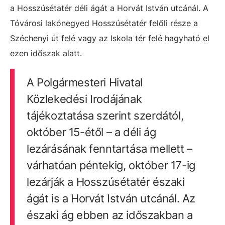
a Hosszúsétatér déli ágát a Horvát István utcánál. A
Tóvárosi lakónegyed Hosszúsétatér felőli része a
Széchenyi út felé vagy az Iskola tér felé hagyható el
ezen időszak alatt.
A Polgármesteri Hivatal
Közlekedési Irodájának
tájékoztatása szerint szerdától,
október 15-étől – a déli ág
lezárásának fenntartása mellett –
várhatóan péntekig, október 17-ig
lezárják a Hosszúsétatér északi
ágát is a Horvát István utcánál. Az
északi ág ebben az időszakban a