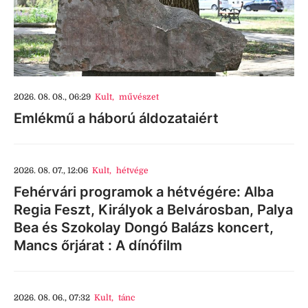
2026. 08. 08., 06:29
Kult
,
művészet
Emlékmű a háború áldozataiért
2026. 08. 07., 12:06
Kult
,
hétvége
Fehérvári programok a hétvégére: Alba
Regia Feszt, Királyok a Belvárosban, Palya
Bea és Szokolay Dongó Balázs koncert,
Mancs őrjárat : A dínófilm
2026. 08. 06., 07:32
Kult
,
tánc