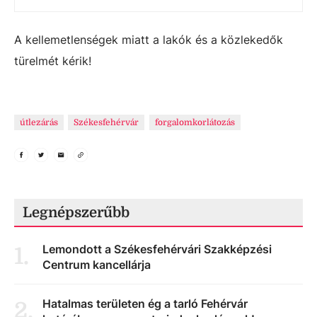
A kellemetlenségek miatt a lakók és a közlekedők
türelmét kérik!
útlezárás
Székesfehérvár
forgalomkorlátozás
Legnépszerűbb
Lemondott a Székesfehérvári Szakképzési
1
.
Centrum kancellárja
Hatalmas területen ég a tarló Fehérvár
2
.