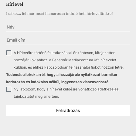
Hírlevél
Iratkozz fel már most hamarosan induló heti hírlevelünkre!
✓
A Hírlevélre történő feliratkozással önkéntesen, kifejezetten
hozzájárulok ahhoz, a Fehérvár Médiacentrum Kft. hírlevelet
küldjön, és ehhez kapcsolódóan felhasználói fiókot hozzon létre.
Tudomásul bírok arról, hogy a hozzájáruló nyilatkozat bármikor
korlátozás és indokolás nélkül, ingyenesen visszavonható.
✓
Nyilatkozom, hogy a hírlevél küldésre vonatkozó
adatkezelési
tájékoztatót
megismertem.
Feliratkozás