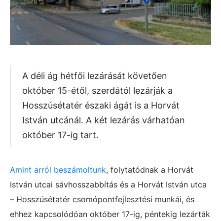
A déli ág hétfői lezárását követően
október 15-étől, szerdától lezárják a
Hosszúsétatér északi ágát is a Horvát
István utcánál. A két lezárás várhatóan
október 17-ig tart.
Amint arról beszámoltunk
, folytatódnak a Horvát
István utcai sávhosszabbítás és a Horvát István utca
– Hosszúsétatér csomópontfejlesztési munkái, és
ehhez kapcsolódóan október 17-ig, péntekig lezárták