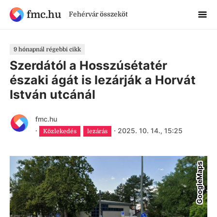
fmc.hu
Fehérvár összeköt
9 hónapnál régebbi cikk
Szerdától a Hosszúsétatér
északi ágát is lezárják a Horvát
István utcánál
fmc.hu
·
·
2025. 10. 14., 15:25
Közlekedés
lezárás
GoogleMaps