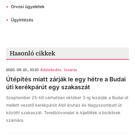
•
Orvosi ügyeletek
•
Ügyintézés
Hasonló cikkek
2025. 09. 25., 10:10
Közlekedés
,
lezárás
Útépítés miatt zárják le egy hétre a Budai
úti kerékpárút egy szakaszát
Szeptember 25-től várhatóan október 3-ig lezárják a Budai út
mellett vezető kerékpárút Aldi áruház és Nagyszombati út
közötti szakaszát. Terelőútvonalat is kijelöltek a biciklisek
számára.