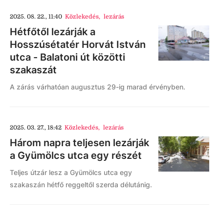
2025. 08. 22., 11:40
Közlekedés
,
lezárás
Hétfőtől lezárják a
Hosszúsétatér Horvát István
utca - Balatoni út közötti
szakaszát
A zárás várhatóan augusztus 29-ig marad érvényben.
2025. 03. 27., 18:42
Közlekedés
,
lezárás
Három napra teljesen lezárják
a Gyümölcs utca egy részét
Teljes útzár lesz a Gyümölcs utca egy
szakaszán hétfő reggeltől szerda délutánig.