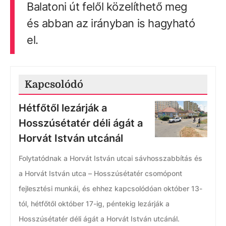
Balatoni út felől közelíthető meg
és abban az irányban is hagyható
el.
Kapcsolódó
Hétfőtől lezárják a
Hosszúsétatér déli ágát a
Horvát István utcánál
Folytatódnak a Horvát István utcai sávhosszabbítás és
a Horvát István utca – Hosszúsétatér csomópont
fejlesztési munkái, és ehhez kapcsolódóan október 13-
tól, hétfőtől október 17-ig, péntekig lezárják a
Hosszúsétatér déli ágát a Horvát István utcánál.