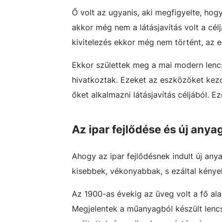
Ő volt az ugyanis, aki megfigyelte, ho
akkor még nem a látásjavítás volt a cé
kivitelezés ekkor még nem történt, az 
Ekkor születtek meg a mai modern lenc
hivatkoztak. Ezeket az eszközöket kezd
őket alkalmazni látásjavítás céljából.
Az ipar fejlődése és új any
Ahogy az ipar fejlődésnek indult új any
kisebbek, vékonyabbak, s ezáltal kény
Az 1900-as évekig az üveg volt a fő a
Megjelentek a műanyagból készült lencs