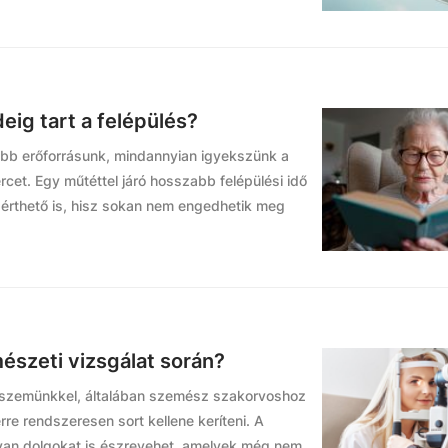
eig tart a felépülés?
ebb erőforrásunk, mindannyian igyekszünk a
cet. Egy műtéttel járó hosszabb felépülési idő
 érthető is, hisz sokan nem engedhetik meg
észeti vizsgálat során?
 szemünkkel, általában szemész szakorvoshoz
re rendszeresen sort kellene keríteni. A
yan dolgokat is észrevehet, amelyek még nem