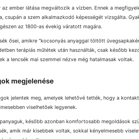
gy az ember látása megváltozik a vízben. Ennek a megfigye
lja, csupán a szem alkalmazkodó képességét vizsgálta. Gyak
egészen az 1800-as évekig váratott magára.
sék ősei, amikre “kocsonyás anyaggal töltött üvegsapkaké
etben terápiás műtétek után használták, csak később kezd
 Ezek a lencsék mai szemmel nézve még hatalmasak voltak.
agok megjelenése
agok jelentek meg, amelyek lehetővé tették, hogy a kontak
elmesebben viselhetőek legyenek.
lapanyaguk, később azonban komfortosabb megoldások szü
ék, amik már kisebbek voltak, sokkal kényelmesebb visele