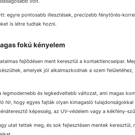
zdaságosabb volt.
tt: egyre pontosabb illesztések, precízebb fénytörés-korr
et is létre tudtak hozni.
magas fokú kényelem
atalmas fejlődésen ment keresztül a kontaktlencseipar. Me
készültek, amelyek jól alkalmazkodnak a szem felületéhez,
e a legmodernebb és legkedveltebb változat, ami magas kom
 Jó hír, hogy egyes fajták olyan kimagasló tulajdonságokkal
xigénáteresztő képesség, az UV-védelem vagy a kékfény-sz
gy utat tettek meg, és sok fejlesztésen mentek keresztül, 
aikat.