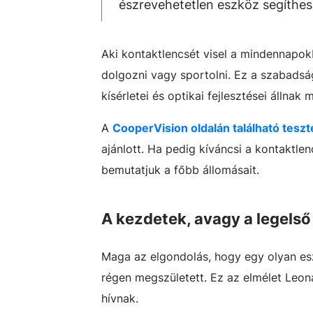
észrevehetetlen eszköz segíthes
Aki kontaktlencsét visel a mindennapok
dolgozni vagy sportolni. Ez a szabads
kísérletei és optikai fejlesztései állnak 
A
CooperVision oldalán található teszt
ajánlott. Ha pedig kíváncsi a kontaktle
bemutatjuk a főbb állomásait.
A kezdetek, avagy a legels
Maga az elgondolás, hogy egy olyan eszk
régen megszületett. Ez az elmélet Leon
hívnak.