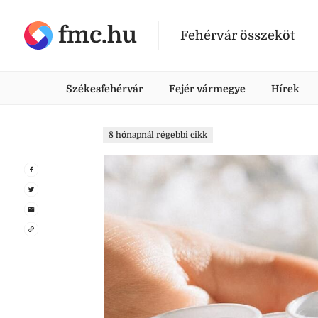
fmc.hu
Fehérvár összeköt
Székesfehérvár
Fejér vármegye
Hírek
8 hónapnál régebbi cikk