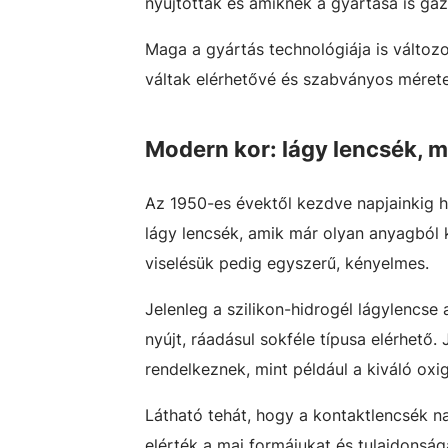
nyújtottak és amiknek a gyártása is ga
Maga a gyártás technológiája is változo
váltak elérhetővé és szabványos méretek
Modern kor: lágy lencsék, 
Az 1950-es évektől kezdve napjainkig h
lágy lencsék, amik már olyan anyagból 
viselésük pedig egyszerű, kényelmes.
Jelenleg a szilikon-hidrogél lágylencs
nyújt, ráadásul sokféle típusa elérhető.
rendelkeznek, mint például a kiváló o
Látható tehát, hogy a kontaktlencsék na
elérték a mai formájukat és tulajdonság