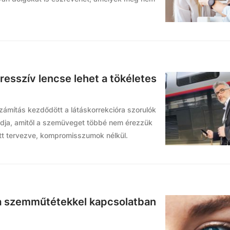
resszív lencse lehet a tökéletes
zámítás kezdődött a látáskorrekcióra szorulók
tudja, amitől a szemüveget többé nem érezzük
ett tervezve, kompromisszumok nélkül.
a szemműtétekkel kapcsolatban