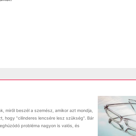
ják, miről beszél a szemész, amikor azt mondja,
, hogy "cilinderes lencsére lesz szükség". Bár
meghúzódó probléma nagyon is valós, és