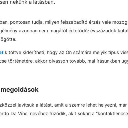
sen nekünk a látásban.
ban, pontosan tudja, milyen felszabadító érzés vele mozogn
ágélmény azonban nem magától értetődő: évszázadok kutat
mögötte.
et
kitöltve kiderítheti, hogy az Ön számára melyik típus vis
ncse történetére, akkor olvasson tovább, mai írásunkban ug
ő megoldások
özzel javítsuk a látást, amit a szemre lehet helyezni, má
ardo Da Vinci nevéhez fűződik, akit sokan a “kontaktlencse