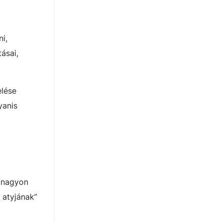
i,
ásai,
elése
yanis
r nagyon
 atyjának”