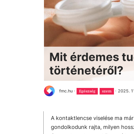
Mit érdemes tu
történetéről?
fmc.hu
·
·
2025. 11
Egészség
szem
A kontaktlencse viselése ma má
gondolkodunk rajta, milyen hossz