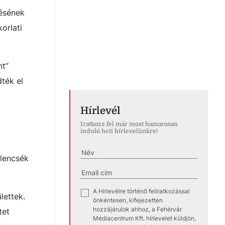
lésének
orlati
nt”
ték el
Hírlevél
Iratkozz fel már most hamarosan
induló heti hírlevelünkre!
tlencsék
A Hírlevélre történő feliratkozással
✓
lettek.
önkéntesen, kifejezetten
hozzájárulok ahhoz, a Fehérvár
tet
Médiacentrum Kft. hírlevelet küldjön,