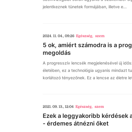
jelentkeznek tünetek formájában, illetve e...
2024. 11. 04., 09:26
Egészség
,
szem
5 ok, amiért számodra is a prog
megoldás
A progresszív lencsék megjelenésével új idős
életében, ez a technológia ugyanis mindazt 
korlátozó tényezőnek. Ez a lencse az életre l
2021. 09. 13., 12:04
Egészség
,
szem
Ezek a leggyakoribb kérdések 
- érdemes átnézni őket