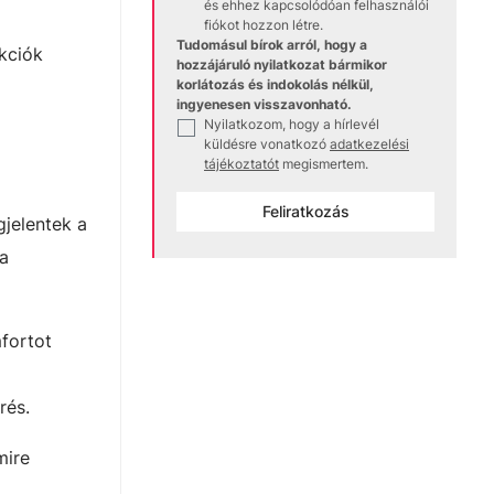
és ehhez kapcsolódóan felhasználói
fiókot hozzon létre.
Tudomásul bírok arról, hogy a
ekciók
hozzájáruló nyilatkozat bármikor
korlátozás és indokolás nélkül,
ingyenesen visszavonható.
Nyilatkozom, hogy a hírlevél
✓
küldésre vonatkozó
adatkezelési
tájékoztatót
megismertem.
Feliratkozás
gjelentek a
 a
fortot
űrés.
mire