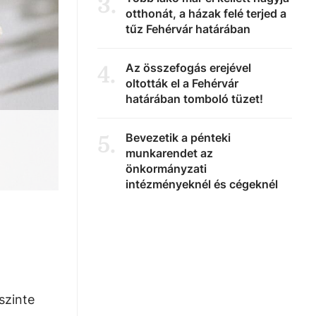
3
.
otthonát, a házak felé terjed a
tűz Fehérvár határában
Az összefogás erejével
4
.
oltották el a Fehérvár
határában tomboló tüzet!
Bevezetik a pénteki
5
.
munkarendet az
önkormányzati
intézményeknél és cégeknél
szinte