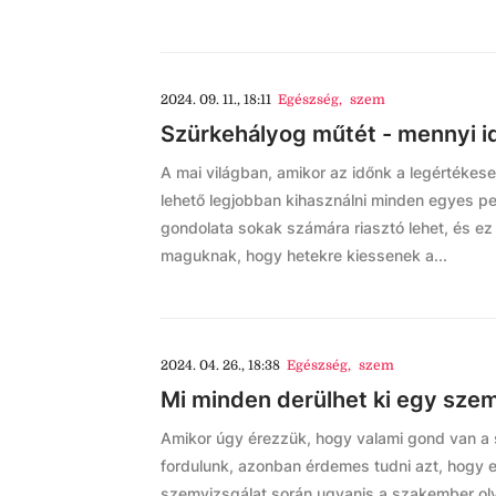
2024. 09. 11., 18:11
Egészség
,
szem
Szürkehályog műtét - mennyi id
A mai világban, amikor az időnk a legértékes
lehető legjobban kihasználni minden egyes per
gondolata sokak számára riasztó lehet, és ez
maguknak, hogy hetekre kiessenek a...
2024. 04. 26., 18:38
Egészség
,
szem
Mi minden derülhet ki egy szem
Amikor úgy érezzük, hogy valami gond van a
fordulunk, azonban érdemes tudni azt, hogy er
szemvizsgálat során ugyanis a szakember ol