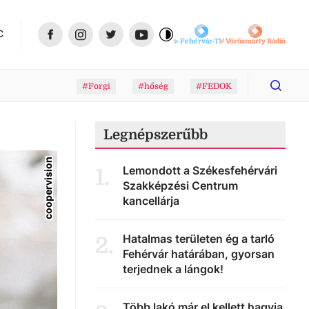
C
Fehérvár-TV
Vörösmarty Rádió
#Forgi
#hőség
#FEDOK
Legnépszerűbb
coopervision
Lemondott a Székesfehérvári
1
.
Szakképzési Centrum
kancellárja
Hatalmas területen ég a tarló
2
.
Fehérvár határában, gyorsan
terjednek a lángok!
Több lakó már el kellett hagyja