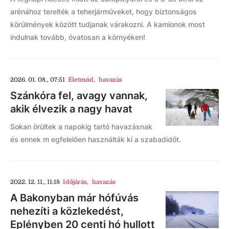
arénához terelték a teherjárműveket, hogy biztonságos
körülmények között tudjanak várakozni. A kamionok most
indulnak tovább, óvatosan a környéken!
2026. 01. 08., 07:51
Életmód
,
havazás
Szánkóra fel, avagy vannak,
akik élvezik a nagy havat
Sokan örültek a napokig tartó havazásnak
és ennek m egfelelően használták ki a szabadidőt.
2022. 12. 11., 11:18
Időjárás
,
havazás
A Bakonyban már hófúvás
nehezíti a közlekedést,
Eplényben 20 centi hó hullott