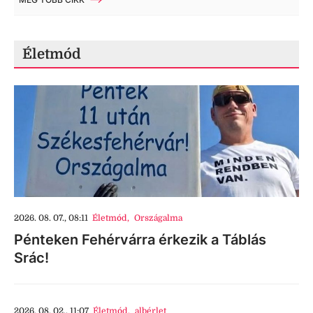
Életmód
2026. 08. 07., 08:11
Életmód
,
Országalma
Pénteken Fehérvárra érkezik a Táblás
Srác!
2026. 08. 02., 11:07
Életmód
,
albérlet