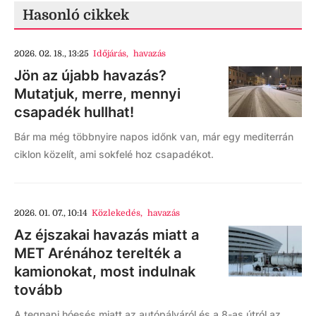
Hasonló cikkek
2026. 02. 18., 13:25
Időjárás
,
havazás
Jön az újabb havazás?
Mutatjuk, merre, mennyi
csapadék hullhat!
Bár ma még többnyire napos időnk van, már egy mediterrán
ciklon közelít, ami sokfelé hoz csapadékot.
2026. 01. 07., 10:14
Közlekedés
,
havazás
Az éjszakai havazás miatt a
MET Arénához terelték a
kamionokat, most indulnak
tovább
A tegnapi hóesés miatt az autópályáról és a 8-as útról az