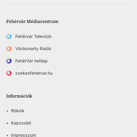
Fehérvár Médiacentrum
Fehérvár Televízió
Vörösmarty Rádió
FehérVár hetilap
szekesfehervar.hu
Információk
•
Rólunk
•
Kapcsolat
•
Impresszum