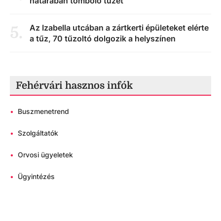
határában tomboló tüzet
Az Izabella utcában a zártkerti épületeket elérte
5
.
a tűz, 70 tűzoltó dolgozik a helyszínen
Fehérvári hasznos infók
•
Buszmenetrend
•
Szolgáltatók
•
Orvosi ügyeletek
•
Ügyintézés