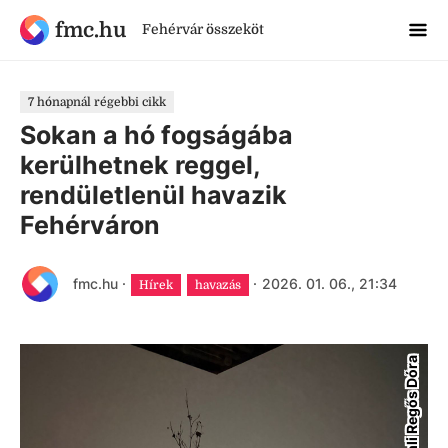
fmc.hu
Fehérvár összeköt
7 hónapnál régebbi cikk
Sokan a hó fogságába
kerülhetnek reggel,
rendületlenül havazik
Fehérváron
fmc.hu
·
·
2026. 01. 06., 21:34
Hírek
havazás
Wéhli Regős Dóra