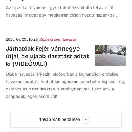
Az éjszaka folyamán egyre többfelé váltotta fel az esőt
havazás, melyet egy mediterrán ciklon hozott hazánkba..
2026. 01. 09., 10:26
Közlekedés
,
havazás
Járhatóak Fejér vármegye
útjai, de újabb riasztást adtak
ki (VIDEÓVAL!)
Újabb havazás érkezik, elsősorban a Dunántúlon erőteljes
havazás indul, és várhatóan egészen szombat délig esni fog,
narancs és piros riasztás is érvényben van. Lesz ahol a
csapadék jeges esőre vált.
Továbbiak betöltése