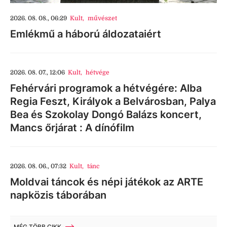
2026. 08. 08., 06:29
Kult
,
művészet
Emlékmű a háború áldozataiért
2026. 08. 07., 12:06
Kult
,
hétvége
Fehérvári programok a hétvégére: Alba
Regia Feszt, Királyok a Belvárosban, Palya
Bea és Szokolay Dongó Balázs koncert,
Mancs őrjárat : A dínófilm
2026. 08. 06., 07:32
Kult
,
tánc
Moldvai táncok és népi játékok az ARTE
napközis táborában
MÉG TÖBB CIKK