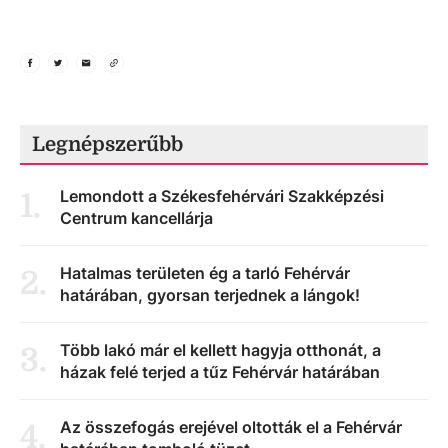
Legnépszerűbb
Lemondott a Székesfehérvári Szakképzési
1
.
Centrum kancellárja
Hatalmas területen ég a tarló Fehérvár
2
.
határában, gyorsan terjednek a lángok!
Több lakó már el kellett hagyja otthonát, a
3
.
házak felé terjed a tűz Fehérvár határában
Az összefogás erejével oltották el a Fehérvár
4
.