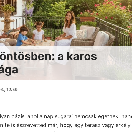
köntösben: a karos
lága
6., 12:59
lyan oázis, ahol a nap sugarai nemcsak égetnek, ha
n te is észrevetted már, hogy egy terasz vagy erkély