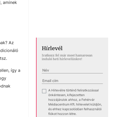
l, aminek
nak? Az
Hírlevél
ndicionáló
Iratkozz fel már most hamarosan
tsz.
induló heti hírlevelünkre!
len, így a
hogy
odnak
A Hírlevélre történő feliratkozással
✓
önkéntesen, kifejezetten
hozzájárulok ahhoz, a Fehérvár
Médiacentrum Kft. hírlevelet küldjön,
és ehhez kapcsolódóan felhasználói
fiókot hozzon létre.