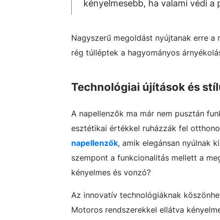
kényelmesebb, ha valami védi a 
Nagyszerű megoldást nyújtanak erre a m
rég túlléptek a hagyományos árnyékolás
Technológiai újítások és st
A napellenzők ma már nem pusztán funkc
esztétikai értékkel ruházzák fel ottho
napellenzők
, amik elegánsan nyúlnak k
szempont a funkcionalitás mellett a megj
kényelmes és vonzó?
Az innovatív technológiáknak köszönhet
Motoros rendszerekkel ellátva kényelme