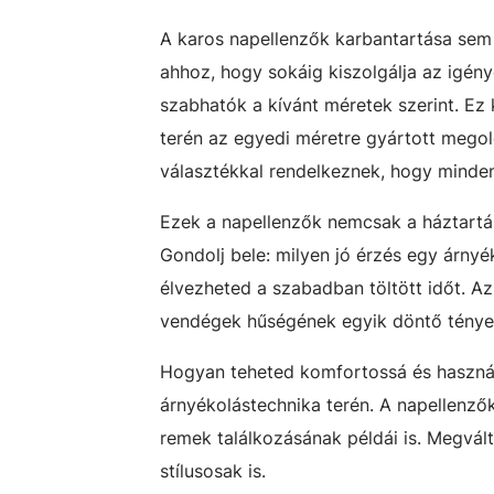
A karos napellenzők karbantartása sem 
ahhoz, hogy sokáig kiszolgálja az igén
szabhatók a kívánt méretek szerint. Ez
terén az egyedi méretre gyártott megold
választékkal rendelkeznek, hogy minden
Ezek a napellenzők nemcsak a háztartás
Gondolj bele: milyen jó érzés egy árny
élvezheted a szabadban töltött időt. A
vendégek hűségének egyik döntő tényez
Hogyan teheted komfortossá és használh
árnyékolástechnika terén. A napellenz
remek találkozásának példái is. Megvált
stílusosak is.