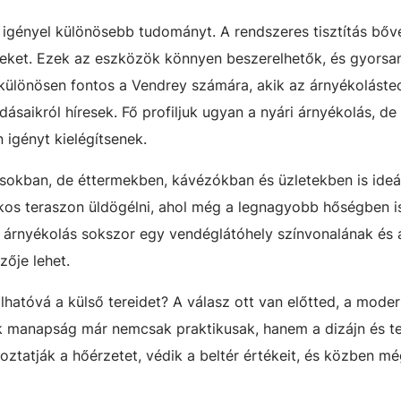
igényel különösebb tudományt. A rendszeres tisztítás bőv
yeket. Ezek az eszközök könnyen beszerelhetők, és gyorsan
 különösen fontos a Vendrey számára, akik az árnyékoláste
ásaikról híresek. Fő profiljuk ugyan a nyári árnyékolás, de
 igényt kielégítsenek.
okban, de éttermekben, kávézókban és üzletekben is ideál
ékos teraszon üldögélni, ahol még a legnagyobb hőségben i
z árnyékolás sokszor egy vendéglátóhely színvonalának és 
ője lehet.
atóvá a külső tereidet? A válasz ott van előtted, a mode
ők manapság már nemcsak praktikusak, hanem a dizájn és t
oztatják a hőérzetet, védik a beltér értékeit, és közben m