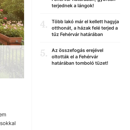
terjednek a lángok!
Több lakó már el kellett hagyja
4
.
otthonát, a házak felé terjed a
tűz Fehérvár határában
Az összefogás erejével
5
.
oltották el a Fehérvár
határában tomboló tüzet!
nem
 sokkal