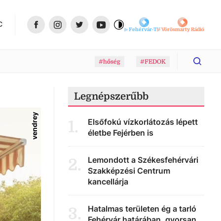
C
Fehérvár-TV
Vörösmarty Rádió
#hőség
#FEDOK
Legnépszerűbb
vendrey
Elsőfokú vízkorlátozás lépett
1
.
életbe Fejérben is
Lemondott a Székesfehérvári
2
.
Szakképzési Centrum
kancellárja
Hatalmas területen ég a tarló
3
.
Fehérvár határában, gyorsan