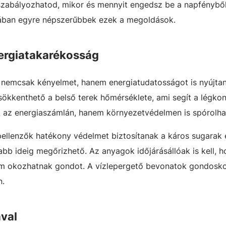
szabályozhatod, mikor és mennyit engedsz be a napfénybő
ában egyre népszerűbbek ezek a megoldások.
ergiatakarékosság
k nemcsak kényelmet, hanem energiatudatosságot is nyújta
sökkenthető a belső terek hőmérséklete, ami segít a légko
k az energiaszámlán, hanem környezetvédelmen is spórolha
ellenzők hatékony védelmet biztosítanak a káros sugarak el
zabb ideig megőrizhető. Az anyagok időjárásállóak is kell, 
sem okozhatnak gondot. A vízlepergető bevonatok gondosk
n.
val