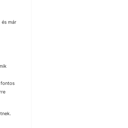
, és már
mik
 fontos
rre
tnek.