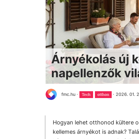
Árnyékolás új 
napellenzők vi
fmc.hu
·
·
2026. 01. 2
Tech
otthon
Hogyan lehet otthonod kültere o
kellemes árnyékot is adnak? Talá