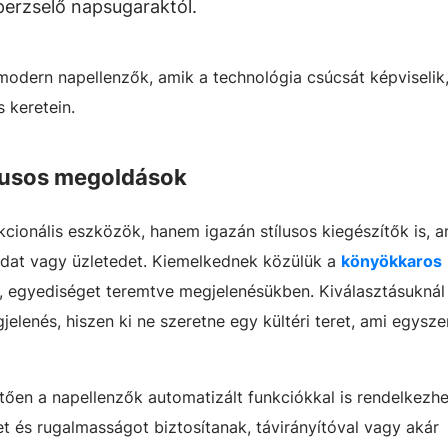
perzselő napsugaraktól.
odern napellenzők, amik a technológia csúcsát képviselik
 keretein.
ílusos megoldások
ionális eszközök, hanem igazán stílusos kiegészítők is, a
nodat vagy üzletedet. Kiemelkednek közülük a
könyökkaros
i, egyediséget teremtve megjelenésükben. Kiválasztásuknál
elenés, hiszen ki ne szeretne egy kültéri teret, ami egysze
ően a napellenzők automatizált funkciókkal is rendelkezhe
t és rugalmasságot biztosítanak, távirányítóval vagy akár