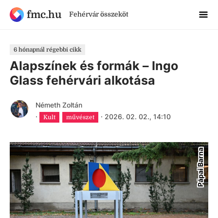
fmc.hu
Fehérvár összeköt
6 hónapnál régebbi cikk
Alapszínek és formák – Ingo
Glass fehérvári alkotása
Németh Zoltán
·
·
2026. 02. 02., 14:10
Kult
művészet
Pápai Barna