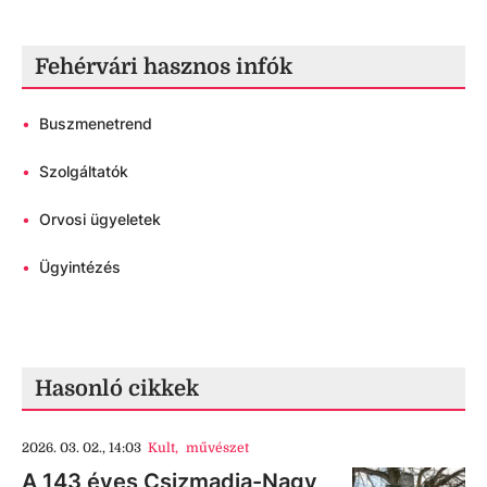
Fehérvári hasznos infók
•
Buszmenetrend
•
Szolgáltatók
•
Orvosi ügyeletek
•
Ügyintézés
Hasonló cikkek
2026. 03. 02., 14:03
Kult
,
művészet
A 143 éves Csizmadia-Nagy