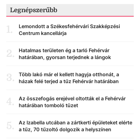
Legnépszerűbb
Lemondott a Székesfehérvári Szakképzési
1
.
Centrum kancellárja
Hatalmas területen ég a tarló Fehérvár
2
.
határában, gyorsan terjednek a lángok
Több lakó már el kellett hagyja otthonát, a
3
.
házak felé terjed a tűz Fehérvár határában
Az összefogás erejével oltották el a Fehérvár
4
.
határában tomboló tüzet
Az Izabella utcában a zártkerti épületeket elérte
5
.
a tűz, 70 tűzoltó dolgozik a helyszínen