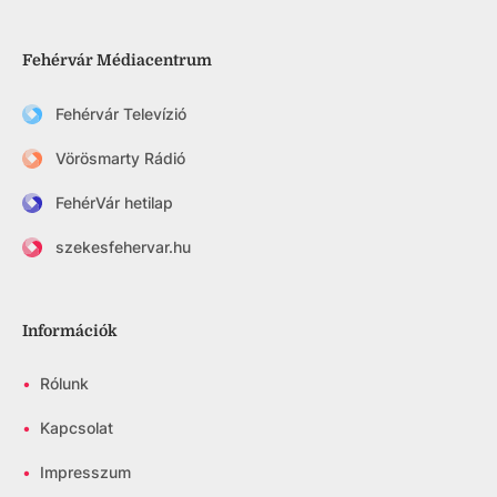
Fehérvár Médiacentrum
Fehérvár Televízió
Vörösmarty Rádió
FehérVár hetilap
szekesfehervar.hu
Információk
•
Rólunk
•
Kapcsolat
•
Impresszum