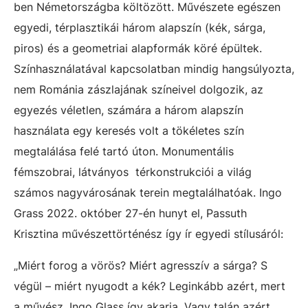
ben Németországba költözött. Művészete egészen
egyedi, térplasztikái három alapszín (kék, sárga,
piros) és a geometriai alapformák köré épültek.
Színhasználatával kapcsolatban mindig hangsúlyozta,
nem Románia zászlajának színeivel dolgozik, az
egyezés véletlen, számára a három alapszín
használata egy keresés volt a tökéletes szín
megtalálása felé tartó úton. Monumentális
fémszobrai, látványos térkonstrukciói a világ
számos nagyvárosának terein megtalálhatóak. Ingo
Grass 2022. október 27-én hunyt el, Passuth
Krisztina művészettörténész így ír egyedi stílusáról:
„Miért forog a vörös? Miért agresszív a sárga? S
végül – miért nyugodt a kék? Leginkább azért, mert
a művész, Ingo Glass így akarja. Vagy talán azért,