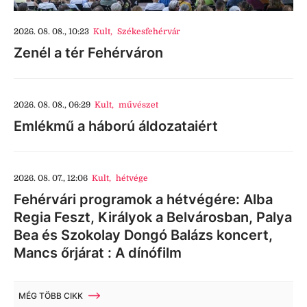
2026. 08. 08., 10:23
Kult
,
Székesfehérvár
Zenél a tér Fehérváron
2026. 08. 08., 06:29
Kult
,
művészet
Emlékmű a háború áldozataiért
2026. 08. 07., 12:06
Kult
,
hétvége
Fehérvári programok a hétvégére: Alba
Regia Feszt, Királyok a Belvárosban, Palya
Bea és Szokolay Dongó Balázs koncert,
Mancs őrjárat : A dínófilm
MÉG TÖBB CIKK