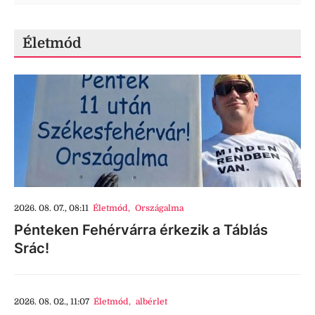
Életmód
2026. 08. 07., 08:11
Életmód
,
Országalma
Pénteken Fehérvárra érkezik a Táblás
Srác!
2026. 08. 02., 11:07
Életmód
,
albérlet