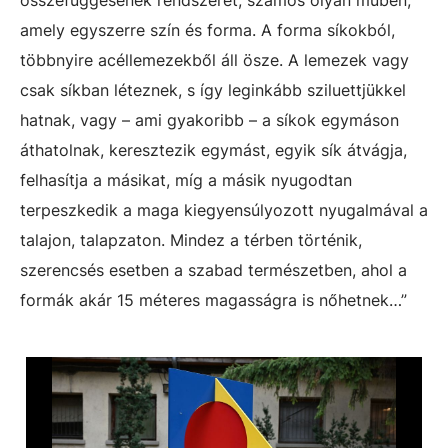
amely egyszerre szín és forma. A forma síkokból,
többnyire acéllemezekből áll ösze. A lemezek vagy
csak síkban léteznek, s így leginkább sziluettjükkel
hatnak, vagy – ami gyakoribb – a síkok egymáson
áthatolnak, keresztezik egymást, egyik sík átvágja,
felhasítja a másikat, míg a másik nyugodtan
terpeszkedik a maga kiegyensúlyozott nyugalmával a
talajon, talapzaton. Mindez a térben történik,
szerencsés esetben a szabad természetben, ahol a
formák akár 15 méteres magasságra is nőhetnek…”