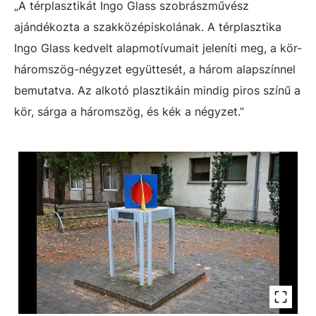
„A térplasztikát Ingo Glass szobrászművész
ajándékozta a szakközépiskolának. A térplasztika
Ingo Glass kedvelt alapmotívumait jeleníti meg, a kör-
háromszög-négyzet együttesét, a három alapszínnel
bemutatva. Az alkotó plasztikáin mindig piros színű a
kör, sárga a háromszög, és kék a négyzet.”