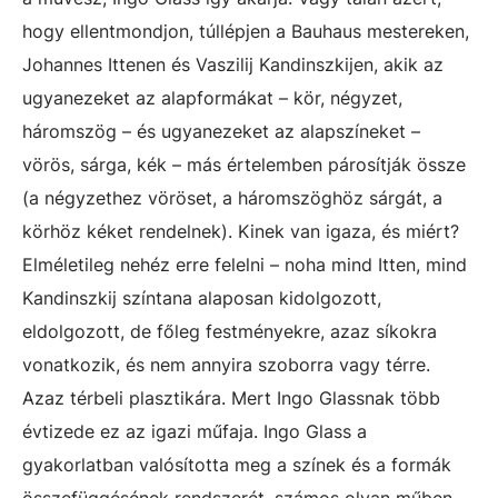
hogy ellentmondjon, túllépjen a Bauhaus mestereken,
Johannes Ittenen és Vaszilij Kandinszkijen, akik az
ugyanezeket az alapformákat – kör, négyzet,
háromszög – és ugyanezeket az alapszíneket –
vörös, sárga, kék – más értelemben párosítják össze
(a négyzethez vöröset, a háromszöghöz sárgát, a
körhöz kéket rendelnek). Kinek van igaza, és miért?
Elméletileg nehéz erre felelni – noha mind Itten, mind
Kandinszkij színtana alaposan kidolgozott,
eldolgozott, de főleg festményekre, azaz síkokra
vonatkozik, és nem annyira szoborra vagy térre.
Azaz térbeli plasztikára. Mert Ingo Glassnak több
évtizede ez az igazi műfaja. Ingo Glass a
gyakorlatban valósította meg a színek és a formák
összefüggésének rendszerét, számos olyan műben,