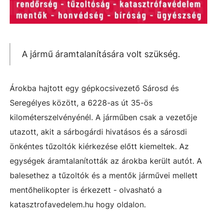
A jármű áramtalanítására volt szükség.
Árokba hajtott egy gépkocsivezető Sárosd és
Seregélyes között, a 6228-as út 35-ös
kilométerszelvényénél. A járműben csak a vezetője
utazott, akit a sárbogárdi hivatásos és a sárosdi
önkéntes tűzoltók kiérkezése előtt kiemeltek. Az
egységek áramtalanították az árokba került autót. A
balesethez a tűzoltók és a mentők járművei mellett
mentőhelikopter is érkezett - olvasható a
katasztrofavedelem.hu hogy oldalon.