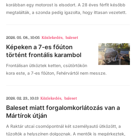
korábban egy motorost is elsodort. A 28 éves férfit később
megtalálták, a szonda pedig igazolta, hogy ittasan vezetett.
2026. 05. 08., 10:05
Közlekedés
,
baleset
Képeken a 7-es főúton
történt frontális karambol
Frontálisan ütköztek ketten, csütörtökön
kora este, a 7-es főúton, Fehérvártól nem messze.
2026. 02. 23., 10:13
Közlekedés
,
baleset
Baleset miatt forgalomkorlátozás van a
Mártírok útján
A Raktár utcai csomópontnál két személyautó ütközött, a
tűzoltók a helyszínen dolgoznak. A mentők is megérkeztek,