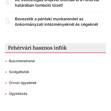
4
.
határában tomboló tüzet!
Bevezetik a pénteki munkarendet az
5
.
önkormányzati intézményeknél és cégeknél
Fehérvári hasznos infók
•
Buszmenetrend
•
Szolgáltatók
•
Orvosi ügyeletek
•
Ügyintézés