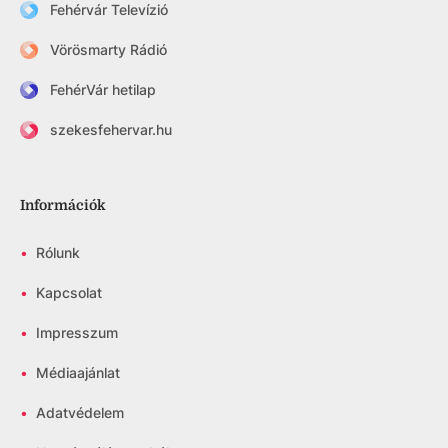
Fehérvár Televízió
Vörösmarty Rádió
FehérVár hetilap
szekesfehervar.hu
Információk
•
Rólunk
•
Kapcsolat
•
Impresszum
•
Médiaajánlat
•
Adatvédelem