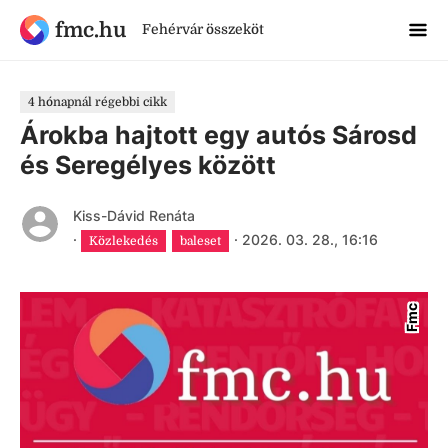
fmc.hu
Fehérvár összeköt
4 hónapnál régebbi cikk
Árokba hajtott egy autós Sárosd
és Seregélyes között
Kiss-Dávid Renáta
·
·
2026. 03. 28., 16:16
Közlekedés
baleset
Fmc