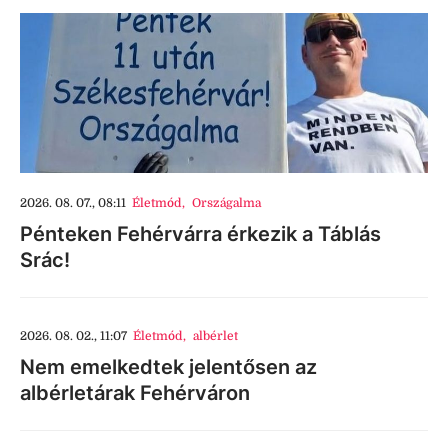
2026. 08. 07., 08:11
Életmód
,
Országalma
Pénteken Fehérvárra érkezik a Táblás
Srác!
2026. 08. 02., 11:07
Életmód
,
albérlet
Nem emelkedtek jelentősen az
albérletárak Fehérváron