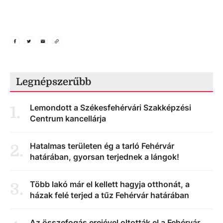
Legnépszerűbb
Lemondott a Székesfehérvári Szakképzési
1
.
Centrum kancellárja
Hatalmas területen ég a tarló Fehérvár
2
.
határában, gyorsan terjednek a lángok!
Több lakó már el kellett hagyja otthonát, a
3
.
házak felé terjed a tűz Fehérvár határában
Az összefogás erejével oltották el a Fehérvár