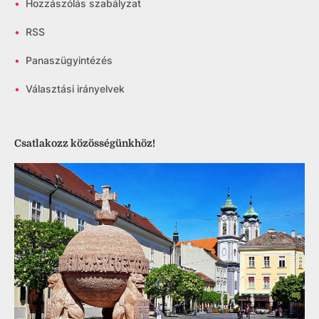
•
Hozzászólás szabályzat
•
RSS
•
Panaszügyintézés
•
Választási irányelvek
Csatlakozz közösségünkhöz!