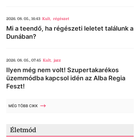
2026. 08. 05., 16:43
Kult
,
régészet
Mi a teendő, ha régészeti leletet találunk a
Dunában?
2026. 08. 05., 07:45
Kult
,
jazz
Ilyen még nem volt! Szupertakarékos
üzemmódba kapcsol idén az Alba Regia
Feszt!
MÉG TÖBB CIKK
Életmód