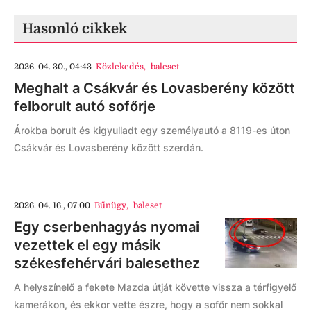
Hasonló cikkek
2026. 04. 30., 04:43
Közlekedés
,
baleset
Meghalt a Csákvár és Lovasberény között
felborult autó sofőrje
Árokba borult és kigyulladt egy személyautó a 8119-es úton
Csákvár és Lovasberény között szerdán.
2026. 04. 16., 07:00
Bűnügy
,
baleset
Egy cserbenhagyás nyomai
vezettek el egy másik
székesfehérvári balesethez
A helyszínelő a fekete Mazda útját követte vissza a térfigyelő
kamerákon, és ekkor vette észre, hogy a sofőr nem sokkal