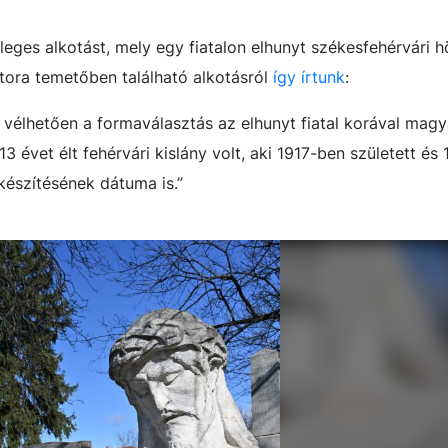
ges alkotást, mely egy fiatalon elhunyt székesfehérvári h
sutora temetőben található alkotásról
így írtunk
:
 vélhetően a formaválasztás az elhunyt fiatal korával mag
 évet élt fehérvári kislány volt, aki 1917-ben született és
készítésének dátuma is.”