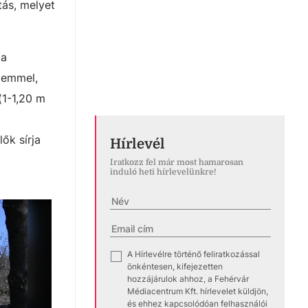
tás, melyet
 a
szemmel,
(1-1,20 m
lők sírja
Hírlevél
Iratkozz fel már most hamarosan
induló heti hírlevelünkre!
A Hírlevélre történő feliratkozással
✓
önkéntesen, kifejezetten
hozzájárulok ahhoz, a Fehérvár
Médiacentrum Kft. hírlevelet küldjön,
és ehhez kapcsolódóan felhasználói