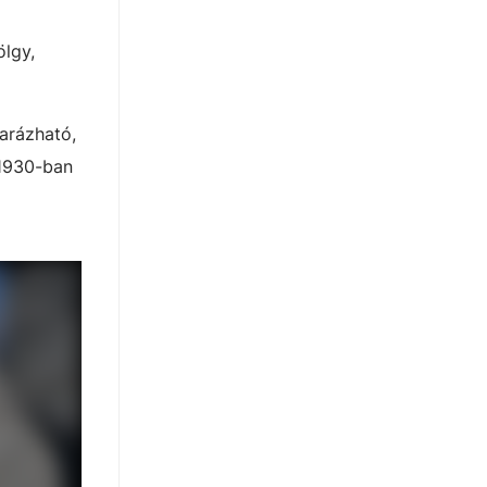
ölgy,
yarázható,
 1930-ban