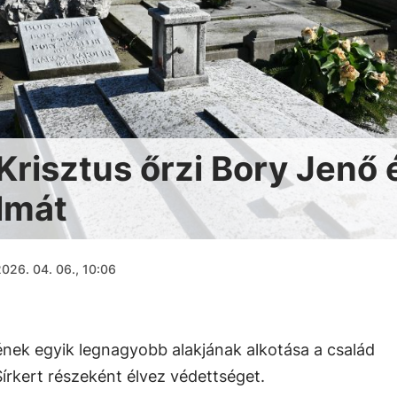
Krisztus őrzi Bory Jenő 
lmát
026. 04. 06., 10:06
ek egyik legnagyobb alakjának alkotása a család
Sírkert részeként élvez védettséget.