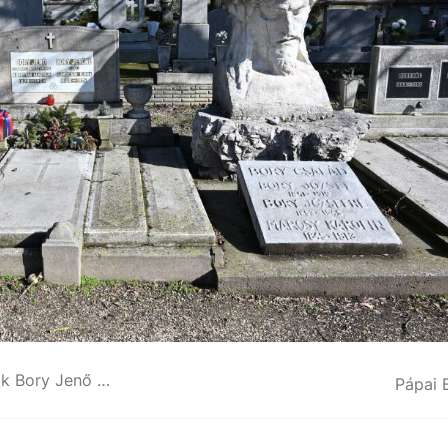
A Nemzeti Sírkert részévé nyilvánították Bory Jenő sírját
Pápai 