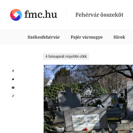
fmc.hu
Fehérvár összeköt
Székesfehérvár
Fejér vármegye
Hírek
4 hónapnál régebbi cikk