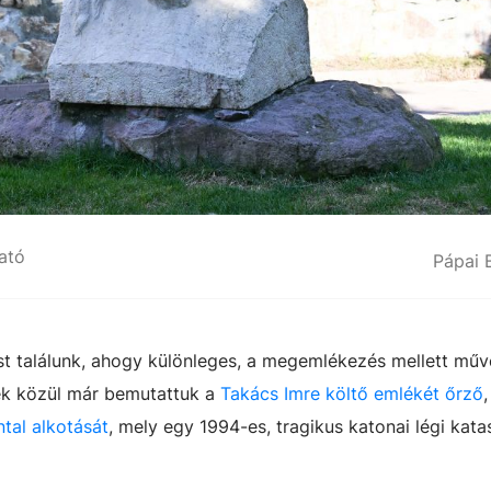
ható
Pápai 
ást találunk, ahogy különleges, a megemlékezés mellett műv
zek közül már bemutattuk a
Takács Imre költő emlékét őrző
,
tal alkotását
, mely egy 1994-es, tragikus katonai légi kata