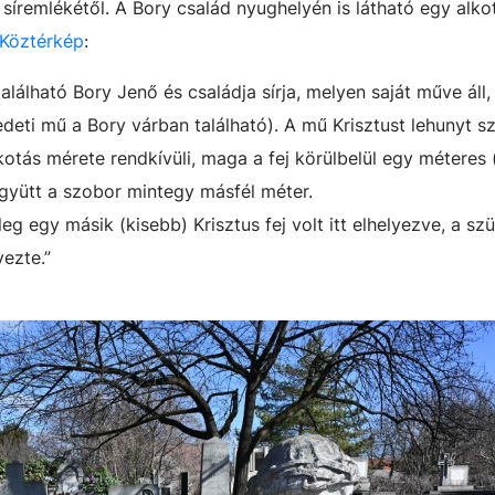
 síremlékétől. A Bory család nyughelyén is látható egy alko
Köztérkép
:
lálható Bory Jenő és családja sírja, melyen saját műve áll,
deti mű a Bory várban található). A mű Krisztust lehunyt 
kotás mérete rendkívüli, maga a fej körülbelül egy méteres 
együtt a szobor mintegy másfél méter.
eg egy másik (kisebb) Krisztus fej volt itt elhelyezve, a szü
vezte.”