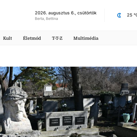
2026. augusztus 6., csütörtök
25
 °
Berta, Bettina
Kult
Életmód
T-T-Z
Multimédia