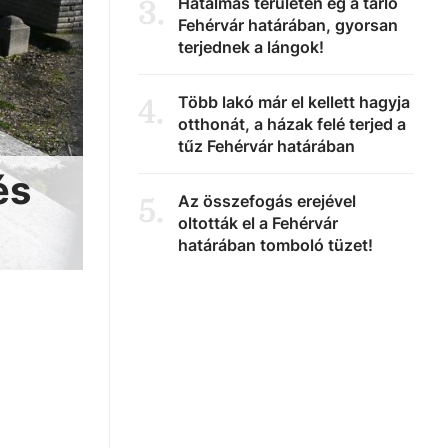
Hatalmas területen ég a tarló
3
.
Fehérvár határában, gyorsan
terjednek a lángok!
Több lakó már el kellett hagyja
4
.
otthonát, a házak felé terjed a
tűz Fehérvár határában
és
Az összefogás erejével
5
.
oltották el a Fehérvár
határában tomboló tüzet!