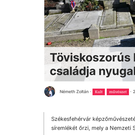
Töviskoszorús 
családja nyuga
Németh Zoltán
·
·
2
Kult
művészet
Székesfehérvár képzőművészetén
síremlékét őrzi, mely a Nemzeti 