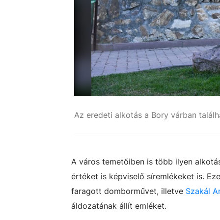
Az eredeti alkotás a Bory várban talál
A város temetőiben is több ilyen alkot
értéket is képviselő síremlékeket is. E
faragott domborművet, illetve
Szakál An
áldozatának állít emléket.