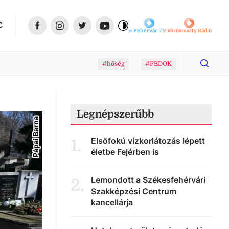
C
Fehérvár-TV
Vörösmarty Rádió
#hőség
#FEDOK
Legnépszerűbb
Pápai Barna
Elsőfokú vízkorlátozás lépett
1
.
életbe Fejérben is
Lemondott a Székesfehérvári
2
.
Szakképzési Centrum
kancellárja