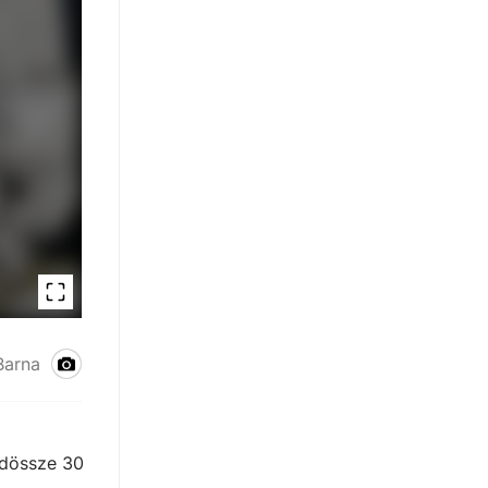
Barna
ndössze 30