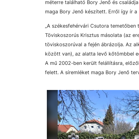
méterre található Bory Jenő és családja
maga Bory Jenő készített. Erről így ír a
„A székesfehérvári Csutora temetőben ta
Töviskoszorús Krisztus másolata (az ere
töviskoszorúval a fején ábrázolja. Az al
között van), az alatta levő kőtömbbel 
A mű 2002-ben került felállításra, előzől
felett. A síremléket maga Bory Jenő ter