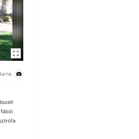
Barna
észeti
 fából
sztrófa