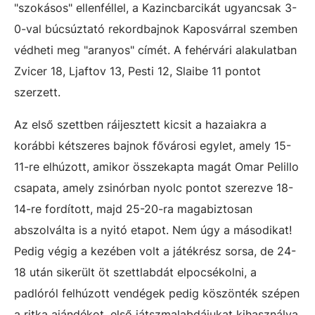
"szokásos" ellenféllel, a Kazincbarcikát ugyancsak 3-
0-val búcsúztató rekordbajnok Kaposvárral szemben
védheti meg "aranyos" címét. A fehérvári alakulatban
Zvicer 18, Ljaftov 13, Pesti 12, Slaibe 11 pontot
szerzett.
Az első szettben ráijesztett kicsit a hazaiakra a
korábbi kétszeres bajnok fővárosi egylet, amely 15-
11-re elhúzott, amikor összekapta magát Omar Pelillo
csapata, amely zsinórban nyolc pontot szerezve 18-
14-re fordított, majd 25-20-ra magabiztosan
abszolválta is a nyitó etapot. Nem úgy a másodikat!
Pedig végig a kezében volt a játékrész sorsa, de 24-
18 után sikerült öt szettlabdát elpocsékolni, a
padlóról felhúzott vendégek pedig köszönték szépen
a ritka ajándékot, első játszmalabdájukat kihasználva