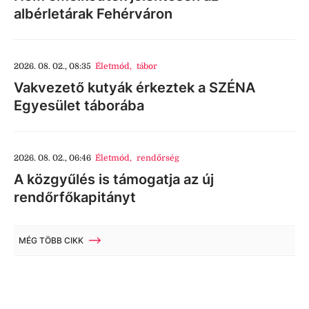
albérletárak Fehérváron
2026. 08. 02., 08:35
Életmód
,
tábor
Vakvezető kutyák érkeztek a SZÉNA
Egyesület táborába
2026. 08. 02., 06:46
Életmód
,
rendőrség
A közgyűlés is támogatja az új
rendőrfőkapitányt
MÉG TÖBB CIKK