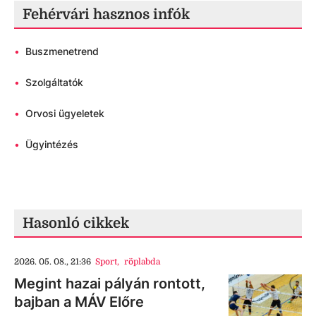
Fehérvári hasznos infók
•
Buszmenetrend
•
Szolgáltatók
•
Orvosi ügyeletek
•
Ügyintézés
Hasonló cikkek
2026. 05. 08., 21:36
Sport
,
röplabda
Megint hazai pályán rontott,
bajban a MÁV Előre