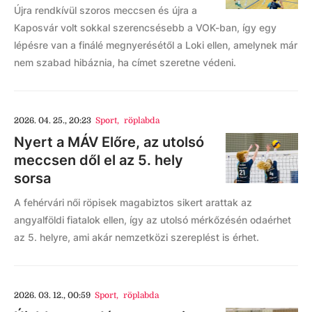
Újra rendkívül szoros meccsen és újra a
Kaposvár volt sokkal szerencsésebb a VOK-ban, így egy
lépésre van a finálé megnyerésétől a Loki ellen, amelynek már
nem szabad hibáznia, ha címet szeretne védeni.
2026. 04. 25., 20:23
Sport
,
röplabda
Nyert a MÁV Előre, az utolsó
meccsen dől el az 5. hely
sorsa
A fehérvári női röpisek magabiztos sikert arattak az
angyalföldi fiatalok ellen, így az utolsó mérkőzésén odaérhet
az 5. helyre, ami akár nemzetközi szereplést is érhet.
2026. 03. 12., 00:59
Sport
,
röplabda