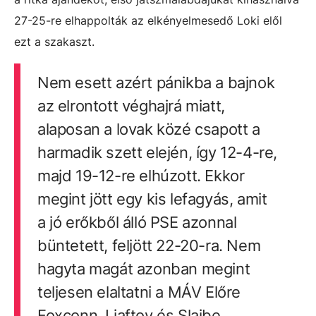
27-25-re elhappolták az elkényelmesedő Loki elől
ezt a szakaszt.
Nem esett azért pánikba a bajnok
az elrontott véghajrá miatt,
alaposan a lovak közé csapott a
harmadik szett elején, így 12-4-re,
majd 19-12-re elhúzott. Ekkor
megint jött egy kis lefagyás, amit
a jó erőkből álló PSE azonnal
büntetett, feljött 22-20-ra. Nem
hagyta magát azonban megint
teljesen elaltatni a MÁV Előre
Foxconn, Ljaftov és Slaibe