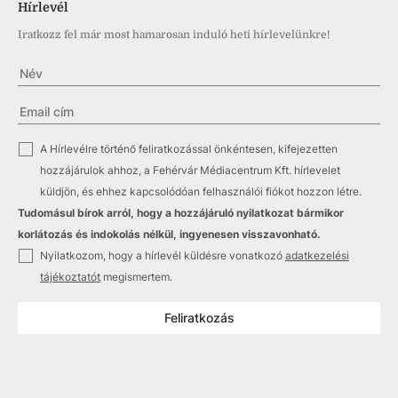
Hírlevél
Iratkozz fel már most hamarosan induló heti hírlevelünkre!
✓
A Hírlevélre történő feliratkozással önkéntesen, kifejezetten
hozzájárulok ahhoz, a Fehérvár Médiacentrum Kft. hírlevelet
küldjön, és ehhez kapcsolódóan felhasználói fiókot hozzon létre.
Tudomásul bírok arról, hogy a hozzájáruló nyilatkozat bármikor
korlátozás és indokolás nélkül, ingyenesen visszavonható.
✓
Nyilatkozom, hogy a hírlevél küldésre vonatkozó
adatkezelési
tájékoztatót
megismertem.
Feliratkozás