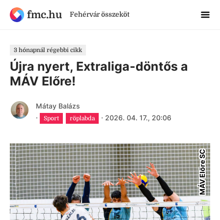
fmc.hu
Fehérvár összeköt
3 hónapnál régebbi cikk
Újra nyert, Extraliga-döntős a
MÁV Előre!
Mátay Balázs
·
·
2026. 04. 17., 20:06
Sport
röplabda
MÁV Előre SC