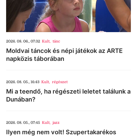
2026. 08. 06., 07:32
Kult
,
tánc
Moldvai táncok és népi játékok az ARTE
napközis táborában
2026. 08. 05., 16:43
Kult
,
régészet
Mi a teendő, ha régészeti leletet találunk a
Dunában?
2026. 08. 05., 07:45
Kult
,
jazz
Ilyen még nem volt! Szupertakarékos