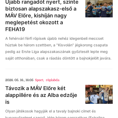
Újabb rangadót nyert, szinte
biztosan alapszakasz-első a
MÁV Előre, kishíján nagy
meglepetést okozott a
FEHA19
A fehérvári férfi röpisek újabb nehéz idegenbeli meccset
húztak be három szettben, a "Kisvolán" jégkorong csapata
pedig az Erste Liga alapszakaszának győztesét lepte meg
saját otthonában, csak a ráadás döntött a bajnokjelölt javára.
2026. 05. 16., 16:05
Sport
,
röplabda
Távozik a MÁV Előre két
alappillére és az Alba edzője
is
Olyan játékosok hagyják el a tavaly bajnoki címet és
kupagyőzelmet szerző, idén három sorozatban (Extraliga,