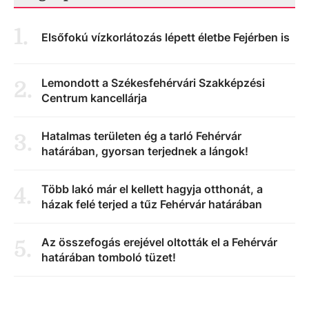
1
.
Elsőfokú vízkorlátozás lépett életbe Fejérben is
Lemondott a Székesfehérvári Szakképzési
2
.
Centrum kancellárja
Hatalmas területen ég a tarló Fehérvár
3
.
határában, gyorsan terjednek a lángok!
Több lakó már el kellett hagyja otthonát, a
4
.
házak felé terjed a tűz Fehérvár határában
Az összefogás erejével oltották el a Fehérvár
5
.
határában tomboló tüzet!