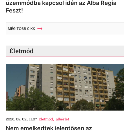
üzemmódba kapcsol idén az Alba Regia
Feszt!
MÉG TÖBB CIKK
Életmód
2026. 08. 02., 11:07
Életmód
,
albérlet
Nem emelkedtek jelentősen az