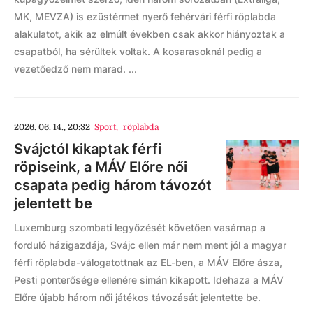
MK, MEVZA) is ezüstérmet nyerő fehérvári férfi röplabda
alakulatot, akik az elmúlt években csak akkor hiányoztak a
csapatból, ha sérültek voltak. A kosarasoknál pedig a
vezetőedző nem marad. ...
2026. 06. 14., 20:32
Sport
,
röplabda
Svájctól kikaptak férfi
röpiseink, a MÁV Előre női
csapata pedig három távozót
jelentett be
Luxemburg szombati legyőzését követően vasárnap a
forduló házigazdája, Svájc ellen már nem ment jól a magyar
férfi röplabda-válogatottnak az EL-ben, a MÁV Előre ásza,
Pesti ponterősége ellenére simán kikapott. Idehaza a MÁV
Előre újabb három női játékos távozását jelentette be.