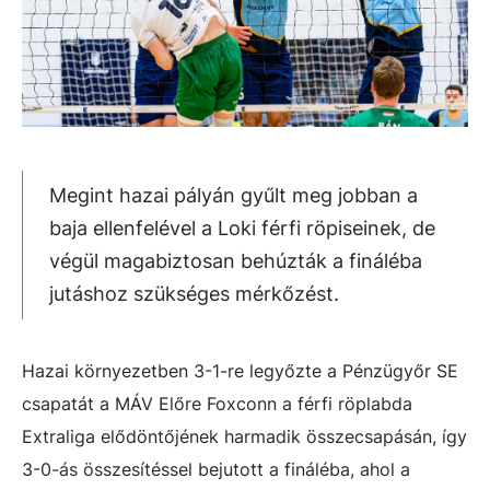
Megint hazai pályán gyűlt meg jobban a
baja ellenfelével a Loki férfi röpiseinek, de
végül magabiztosan behúzták a fináléba
jutáshoz szükséges mérkőzést.
Hazai környezetben 3-1-re legyőzte a Pénzügyőr SE
csapatát a MÁV Előre Foxconn a férfi röplabda
Extraliga elődöntőjének harmadik összecsapásán, így
3-0-ás összesítéssel bejutott a fináléba, ahol a