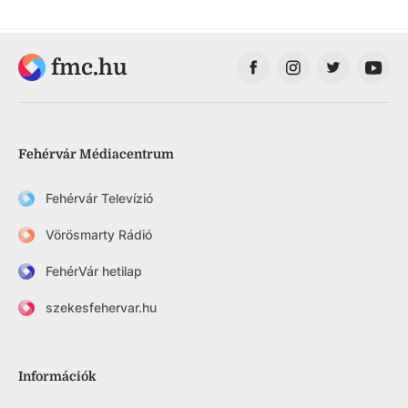
fmc.hu
Fehérvár Médiacentrum
Fehérvár Televízió
Vörösmarty Rádió
FehérVár hetilap
szekesfehervar.hu
Információk