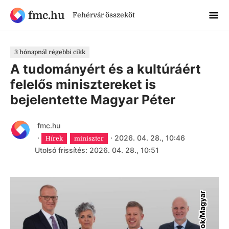
fmc.hu
Fehérvár összeköt
3 hónapnál régebbi cikk
A tudományért és a kultúráért
felelős minisztereket is
bejelentette Magyar Péter
fmc.hu
·
·
2026. 04. 28., 10:46
Hírek
miniszter
Utolsó frissítés: 2026. 04. 28., 10:51
F
a
c
e
b
o
o
k
/
M
a
g
y
a
r
P
é
t
e