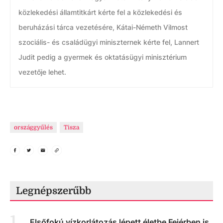
közlekedési államtitkárt kérte fel a közlekedési és
beruházási tárca vezetésére, Kátai-Németh Vilmost
szociális- és családügyi miniszternek kérte fel, Lannert
Judit pedig a gyermek és oktatásügyi minisztérium
vezetője lehet.
országgyűlés
Tisza
Legnépszerűbb
1
.
Elsőfokú vízkorlátozás lépett életbe Fejérben is