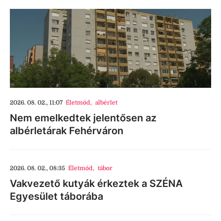
2026. 08. 02., 11:07
Életmód
,
albérlet
Nem emelkedtek jelentősen az
albérletárak Fehérváron
2026. 08. 02., 08:35
Életmód
,
tábor
Vakvezető kutyák érkeztek a SZÉNA
Egyesület táborába