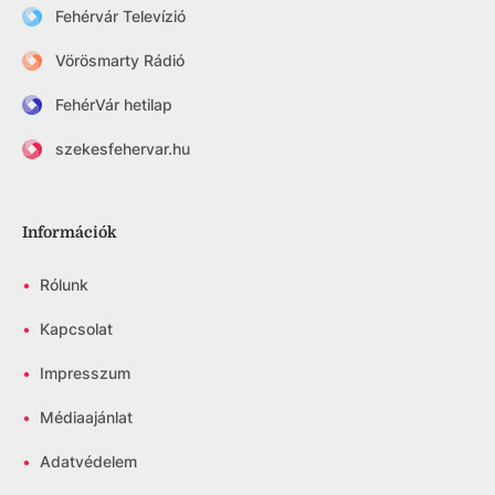
Fehérvár Televízió
Vörösmarty Rádió
FehérVár hetilap
szekesfehervar.hu
Információk
•
Rólunk
•
Kapcsolat
•
Impresszum
•
Médiaajánlat
•
Adatvédelem