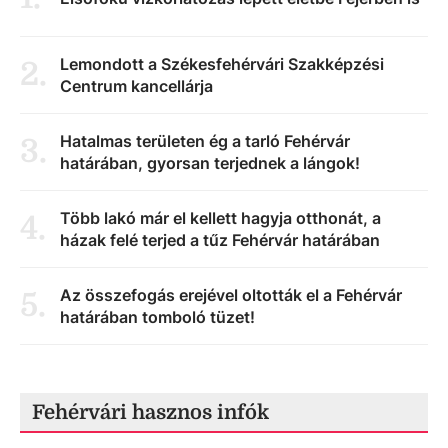
Lemondott a Székesfehérvári Szakképzési
2
.
Centrum kancellárja
Hatalmas területen ég a tarló Fehérvár
3
.
határában, gyorsan terjednek a lángok!
Több lakó már el kellett hagyja otthonát, a
4
.
házak felé terjed a tűz Fehérvár határában
Az összefogás erejével oltották el a Fehérvár
5
.
határában tomboló tüzet!
Fehérvári hasznos infók