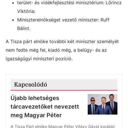
terület- és vidékfejlesztési minisztérium: Lőrincz
Viktória;
Miniszterelnökséget vezető miniszter: Ruff
Bálint.
A Tisza párt elnöke további két miniszter személyét
nem fedte még fel, kiadó még, a belügy- és az
igazságügyi miniszteri pozíció.
Kapcsolódó
Újabb lehetséges
tárcavezetőket nevezett
meg Magyar Péter
A Tisza Párt elnöke Magyar Péter Vitézy Dávid korábbi