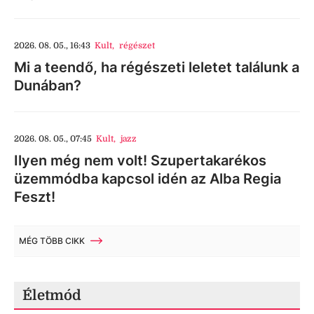
2026. 08. 05., 16:43
Kult
,
régészet
Mi a teendő, ha régészeti leletet találunk a
Dunában?
2026. 08. 05., 07:45
Kult
,
jazz
Ilyen még nem volt! Szupertakarékos
üzemmódba kapcsol idén az Alba Regia
Feszt!
MÉG TÖBB CIKK
Életmód