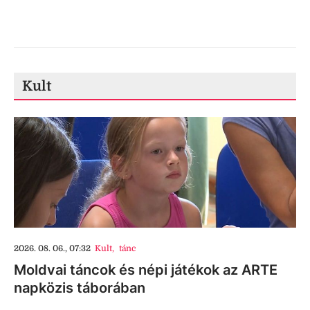
Kult
2026. 08. 06., 07:32
Kult
,
tánc
Moldvai táncok és népi játékok az ARTE
napközis táborában