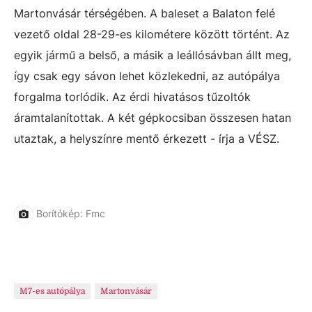
Martonvásár térségében. A baleset a Balaton felé
vezető oldal 28-29-es kilométere között történt. Az
egyik jármű a belső, a másik a leállósávban állt meg,
így csak egy sávon lehet közlekedni, az autópálya
forgalma torlódik. Az érdi hivatásos tűzoltók
áramtalanítottak. A két gépkocsiban összesen hatan
utaztak, a helyszínre mentő érkezett - írja a VÉSZ.
Borítókép: Fmc
M7-es autópálya
Martonvásár