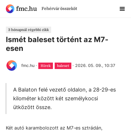
fmc.hu
Fehérvár összeköt
3 hónapnál régebbi cikk
Ismét baleset történt az M7-
esen
fmc.hu
·
·
2026. 05. 09., 10:37
Hírek
baleset
A Balaton felé vezető oldalon, a 28-29-es
kilométer között két személykocsi
ütközött össze.
Két autó karambolozott az M7-es sztrádán,