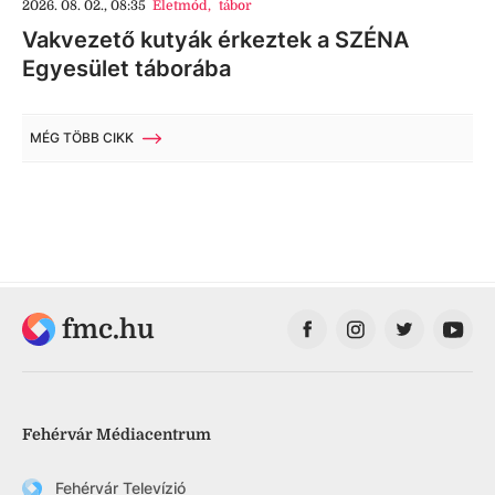
2026. 08. 02., 08:35
Életmód
,
tábor
Vakvezető kutyák érkeztek a SZÉNA
Egyesület táborába
MÉG TÖBB CIKK
fmc.hu
Fehérvár Médiacentrum
Fehérvár Televízió