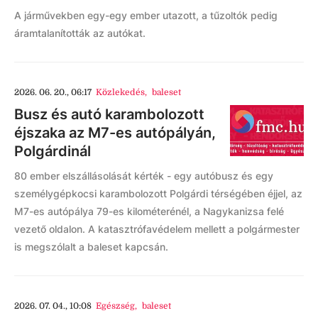
A járművekben egy-egy ember utazott, a tűzoltók pedig
áramtalanították az autókat.
2026. 06. 20., 06:17
Közlekedés
,
baleset
Busz és autó karambolozott
éjszaka az M7-es autópályán,
Polgárdinál
80 ember elszállásolását kérték - egy autóbusz és egy
személygépkocsi karambolozott Polgárdi térségében éjjel, az
M7-es autópálya 79-es kilométerénél, a Nagykanizsa felé
vezető oldalon. A katasztrófavédelem mellett a polgármester
is megszólalt a baleset kapcsán.
2026. 07. 04., 10:08
Egészség
,
baleset