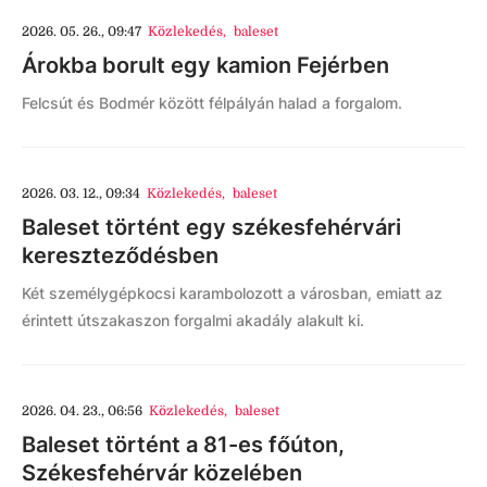
2026. 05. 26., 09:47
Közlekedés
,
baleset
Árokba borult egy kamion Fejérben
Felcsút és Bodmér között félpályán halad a forgalom.
2026. 03. 12., 09:34
Közlekedés
,
baleset
Baleset történt egy székesfehérvári
kereszteződésben
Két személygépkocsi karambolozott a városban, emiatt az
érintett útszakaszon forgalmi akadály alakult ki.
2026. 04. 23., 06:56
Közlekedés
,
baleset
Baleset történt a 81-es főúton,
Székesfehérvár közelében