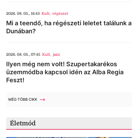
2026. 08. 05., 16:43
Kult
,
régészet
Mi a teendő, ha régészeti leletet találunk a
Dunában?
2026. 08. 05., 07:45
Kult
,
jazz
Ilyen még nem volt! Szupertakarékos
üzemmódba kapcsol idén az Alba Regia
Feszt!
MÉG TÖBB CIKK
Életmód