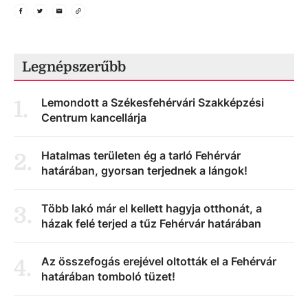
Legnépszerűbb
Lemondott a Székesfehérvári Szakképzési
1
.
Centrum kancellárja
Hatalmas területen ég a tarló Fehérvár
2
.
határában, gyorsan terjednek a lángok!
Több lakó már el kellett hagyja otthonát, a
3
.
házak felé terjed a tűz Fehérvár határában
Az összefogás erejével oltották el a Fehérvár
4
.
határában tomboló tüzet!