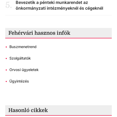
Bevezetik a pénteki munkarendet az
5
.
önkormányzati intézményeknél és cégeknél
Fehérvári hasznos infók
•
Buszmenetrend
•
Szolgáltatók
•
Orvosi ügyeletek
•
Ügyintézés
Hasonló cikkek