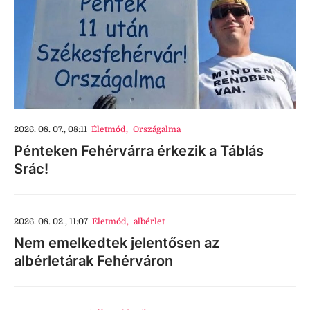
2026. 08. 07., 08:11
Életmód
,
Országalma
Pénteken Fehérvárra érkezik a Táblás
Srác!
2026. 08. 02., 11:07
Életmód
,
albérlet
Nem emelkedtek jelentősen az
albérletárak Fehérváron