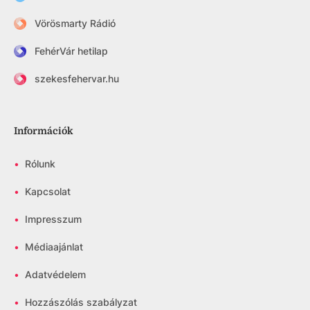
Vörösmarty Rádió
FehérVár hetilap
szekesfehervar.hu
Információk
•
Rólunk
•
Kapcsolat
•
Impresszum
•
Médiaajánlat
•
Adatvédelem
•
Hozzászólás szabályzat