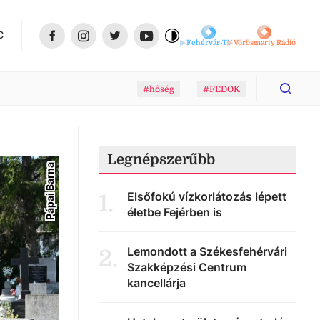
C
Fehérvár-TV
Vörösmarty Rádió
#hőség
#FEDOK
Legnépszerűbb
Pápai Barna
Elsőfokú vízkorlátozás lépett
1
.
életbe Fejérben is
Lemondott a Székesfehérvári
2
.
Szakképzési Centrum
kancellárja