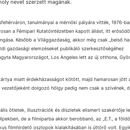
moly nevet szerzett magának.
fehérváron, tanulmányai a mérnöki pályára vitték, 1976-ba
an a Fémipari Kutatóintézetben kapott állást, itt erősödöt
jongása. Később a Világgazdaság, akkor még csak „belső has
öldi gazdasági elemzéseket publikáló szerkesztőségéhez
gyta Magyarországot, Los Angeles lett az új otthona, Gyö
kártya miatt érdekházasságot kötött, majd hamarosan jött a
i vezetőjeként dolgozó hölgy pedig nem csak a szívének, d
s ötletek, illusztrációk és díszletek elismert szakértője le
ipekben, de a filmiparba akkor berobbanó, az „E.T., a földö
kus filmhirdető oszlopok kialakításában is úttörő volt. Egyi