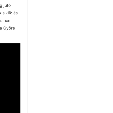
g jutó
isiklik és
nis nem
ása Györe