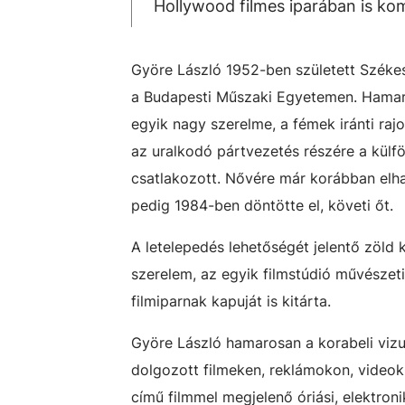
Hollywood filmes iparában is ko
Györe László 1952-ben született Székes
a Budapesti Műszaki Egyetemen. Hamaros
egyik nagy szerelme, a fémek iránti ra
az uralkodó pártvezetés részére a külf
csatlakozott. Nővére már korábban elha
pedig 1984-ben döntötte el, követi őt.
A letelepedés lehetőségét jelentő zöld 
szerelem, az egyik filmstúdió művészet
filmiparnak kapuját is kitárta.
Györe László hamarosan a korabeli vizuáli
dolgozott filmeken, reklámokon, videokl
című filmmel megjelenő óriási, elektroni