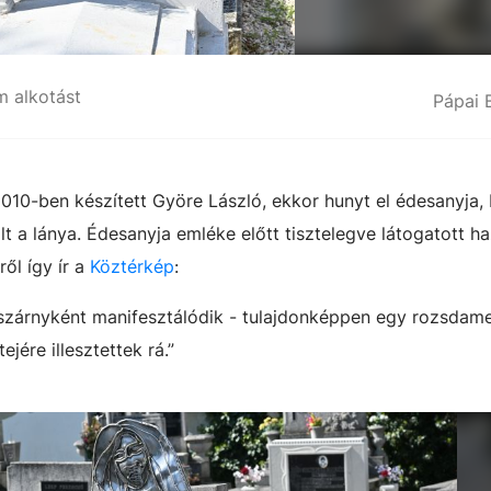
m alkotást
Pápai 
2010-ben készített Györe László, ekkor hunyt el édesanyja, 
t a lánya. Édesanyja emléke előtt tisztelegve látogatott h
ről így ír a
Köztérkép
:
 szárnyként manifesztálódik - tulajdonképpen egy rozsdam
ejére illesztettek rá.”