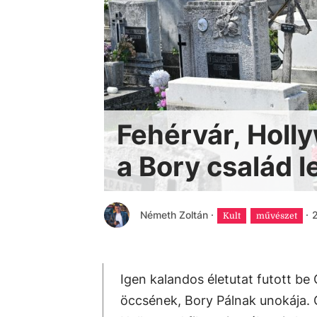
Fehérvár, Holl
a Bory család 
Németh Zoltán
·
·
2
Kult
művészet
Igen kalandos életutat futott b
öccsének, Bory Pálnak unokája. G