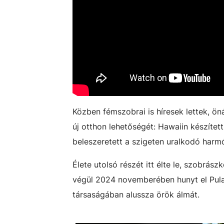
Közben fémszobrai is híresek lettek, önál
új otthon lehetőségét: Hawaiin készítet
beleszeretett a szigeten uralkodó harm
Élete utolsó részét itt élte le, szobrás
végül 2024 novemberében hunyt el Pula
társaságában alussza örök álmát.