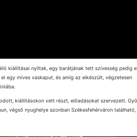
ló kiállításai nyíltak, egy barátjának tett szívesség pedig 
t el egy míves vaskaput, és amíg az elkészült, végzetesen
óniába.
zkodott, kiállításokon vett részt, előadásokat szervezett. Gy
un, végső nyughelye azonban Székesfehérváron található, 