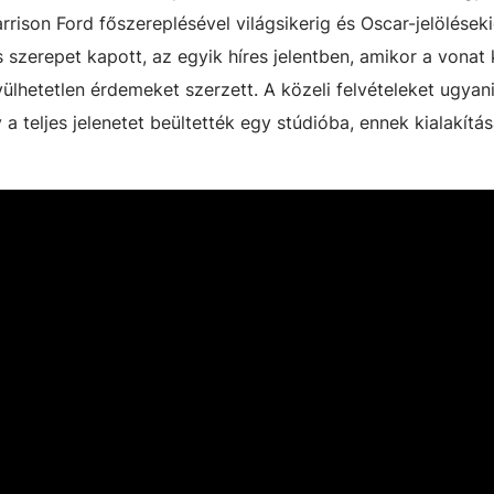
ison Ford főszereplésével világsikerig és Oscar-jelöléseki
szerepet kapott, az egyik híres jelentben, amikor a vonat k
vülhetetlen érdemeket szerzett. A közeli felvételeket ugya
y a teljes jelenetet beültették egy stúdióba, ennek kialakít