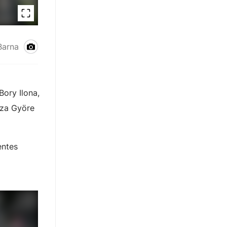
Barna
Bory Ilona,
aza Györe
entes