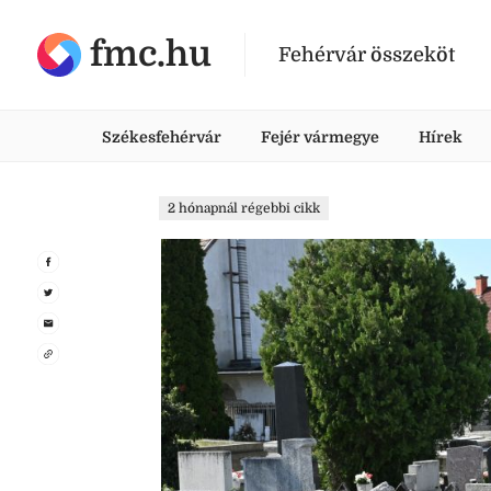
fmc.hu
Fehérvár összeköt
Székesfehérvár
Fejér vármegye
Hírek
2 hónapnál régebbi cikk