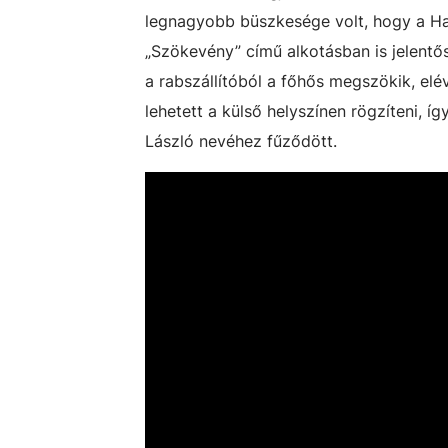
legnagyobb büszkesége volt, hogy a Harr
„Szökevény” című alkotásban is jelentős 
a rabszállítóból a főhős megszökik, elé
lehetett a külső helyszínen rögzíteni, íg
László nevéhez fűződött.