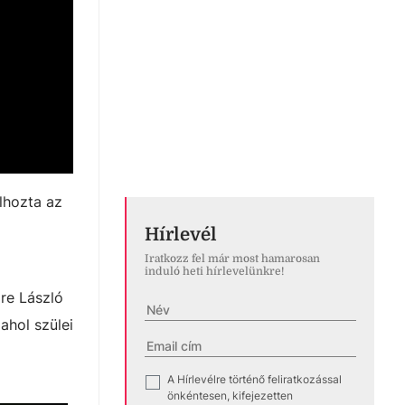
elhozta az
Hírlevél
Iratkozz fel már most hamarosan
induló heti hírlevelünkre!
öre László
ahol szülei
A Hírlevélre történő feliratkozással
✓
önkéntesen, kifejezetten