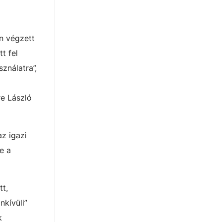
n végzett
t fel
ználatra”,
re László
z igazi
e a
tt,
nkívüli”
k