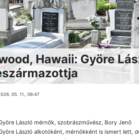
ywood, Hawaii: Györe Lás
leszármazottja
026. 05. 11., 08:47
e Györe László mérnők, szobrászművész, Bory Jenő
yöre László alkotóként, mérnökként is ismert lett, d