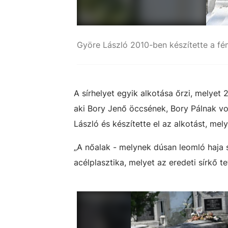
Györe László 2010-ben készítette a fé
A sírhelyet egyik alkotása őrzi, melyet 
aki Bory Jenő öccsének, Bory Pálnak vol
László és készítette el az alkotást, mely
„A nőalak - melynek dúsan leomló haja
acélplasztika, melyet az eredeti sírkő tet