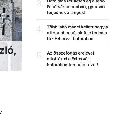
Hatalmas területen ég a tarló
3
.
Fehérvár határában, gyorsan
terjednek a lángok!
Több lakó már el kellett hagyja
4
.
otthonát, a házak felé terjed a
tűz Fehérvár határában
zló,
Az összefogás erejével
5
.
oltották el a Fehérvár
határában tomboló tüzet!
e