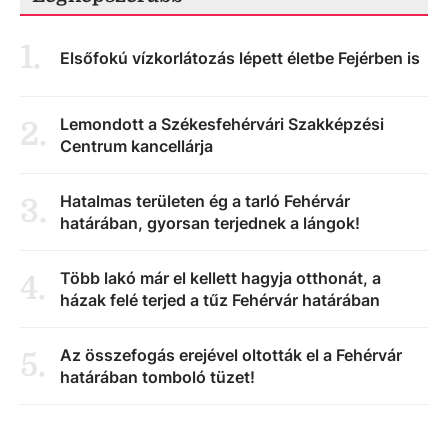
1
.
Elsőfokú vízkorlátozás lépett életbe Fejérben is
Lemondott a Székesfehérvári Szakképzési
2
.
Centrum kancellárja
Hatalmas területen ég a tarló Fehérvár
3
.
határában, gyorsan terjednek a lángok!
Több lakó már el kellett hagyja otthonát, a
4
.
házak felé terjed a tűz Fehérvár határában
Az összefogás erejével oltották el a Fehérvár
5
.
határában tomboló tüzet!