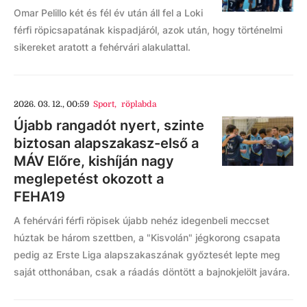
Omar Pelillo két és fél év után áll fel a Loki
férfi röpicsapatának kispadjáról, azok után, hogy történelmi
sikereket aratott a fehérvári alakulattal.
2026. 03. 12., 00:59
Sport
,
röplabda
Újabb rangadót nyert, szinte
biztosan alapszakasz-első a
MÁV Előre, kishíján nagy
meglepetést okozott a
FEHA19
A fehérvári férfi röpisek újabb nehéz idegenbeli meccset
húztak be három szettben, a "Kisvolán" jégkorong csapata
pedig az Erste Liga alapszakaszának győztesét lepte meg
saját otthonában, csak a ráadás döntött a bajnokjelölt javára.