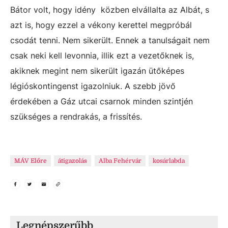
Bátor volt, hogy idény közben elvállalta az Albát, s
azt is, hogy ezzel a vékony kerettel megpróbál
csodát tenni. Nem sikerült. Ennek a tanulságait nem
csak neki kell levonnia, illik ezt a vezetőknek is,
akiknek megint nem sikerült igazán ütőképes
légióskontingenst igazolniuk. A szebb jövő
érdekében a Gáz utcai csarnok minden szintjén
szükséges a rendrakás, a frissítés.
MÁV Előre
átigazolás
Alba Fehérvár
kosárlabda
Legnépszerűbb