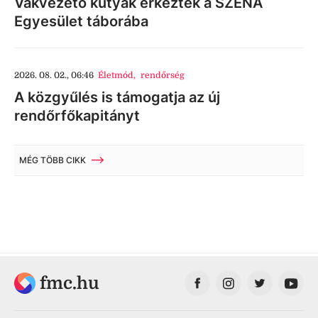
Vakvezető kutyák érkeztek a SZÉNA
Egyesület táborába
2026. 08. 02., 06:46
Életmód
,
rendőrség
A közgyűlés is támogatja az új
rendőrfőkapitányt
MÉG TÖBB CIKK
fmc.hu