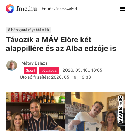
fmc.hu
Fehérvár összeköt
2 hónapnál régebbi cikk
Távozik a MÁV Előre két
alappillére és az Alba edzője is
Mátay Balázs
·
·
2026. 05. 16., 16:05
Sport
röplabda
Utolsó frissítés: 2026. 05. 16., 19:33
MÁV Előre SC