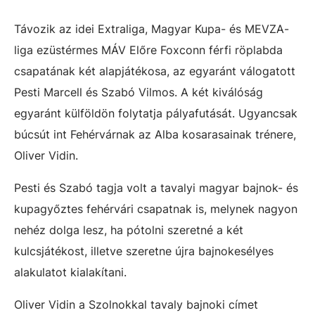
Távozik az idei Extraliga, Magyar Kupa- és MEVZA-
liga ezüstérmes MÁV Előre Foxconn férfi röplabda
csapatának két alapjátékosa, az egyaránt válogatott
Pesti Marcell és Szabó Vilmos. A két kiválóság
egyaránt külföldön folytatja pályafutását. Ugyancsak
búcsút int Fehérvárnak az Alba kosarasainak trénere,
Oliver Vidin.
Pesti és Szabó tagja volt a tavalyi magyar bajnok- és
kupagyőztes fehérvári csapatnak is, melynek nagyon
nehéz dolga lesz, ha pótolni szeretné a két
kulcsjátékost, illetve szeretne újra bajnokesélyes
alakulatot kialakítani.
Oliver Vidin a Szolnokkal tavaly bajnoki címet