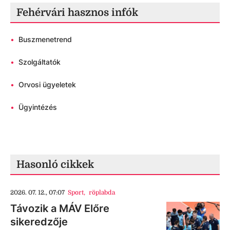
Fehérvári hasznos infók
•
Buszmenetrend
•
Szolgáltatók
•
Orvosi ügyeletek
•
Ügyintézés
Hasonló cikkek
2026. 07. 12., 07:07
Sport
,
röplabda
Távozik a MÁV Előre
sikeredzője