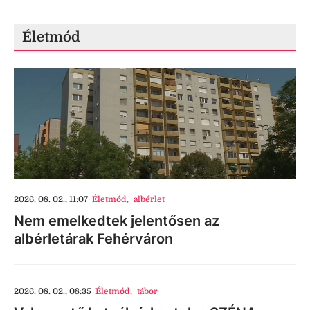
Életmód
2026. 08. 02., 11:07
Életmód
,
albérlet
Nem emelkedtek jelentősen az
albérletárak Fehérváron
2026. 08. 02., 08:35
Életmód
,
tábor