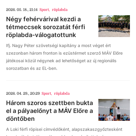
2026. 05. 18., 21:14
Sport
,
röplabda
Négy fehérvárival kezdi a
tétmeccsek sorozatát férfi
röplabda-válogatottunk
Ifj. Nagy Péter szövetségi kapitány a most véget ért
szezonban három fronton is ezüstérmet szerző MÁV Előre
játékosai közül négynek ad lehetőséget az új regionális
sorozatban és az EL-ben.
2026. 04. 29., 20:29
Sport
,
röplabda
Három szoros szettben bukta
el a pályaelőnyt a MÁV Előre a
döntőben
A Loki férfi röpisei címvédőként, alapszakaszgyőztesként