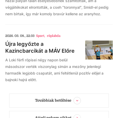
hazai pályán talán esélyesebbnek számítottak, ám a
végjátékokat elrontották, a cseh "toronnyal", Smidl-el pedig
nem bírtak, így már komoly bravúr kellene az aranyhoz.
2026. 03. 08., 22:33
Sport
,
röplabda
Újra legyőzte a
Kazincbarcikát a MÁV Előre
A Loki férfi röpisei négy napon belül
másodszor verték viszonylag simán a mezőny jelenlegi
harmadik legjobb csapatát, ami feltétlenül pozitív előjel a
bajnoki hajrá előtt.
Továbbiak betöltése
Ajánlj nekem cikket