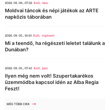
2026. 08. 06., 07:32
Kult
,
tánc
Moldvai táncok és népi játékok az ARTE
napközis táborában
2026. 08. 05., 16:43
Kult
,
régészet
Mi a teendő, ha régészeti leletet találunk a
Dunában?
2026. 08. 05., 07:45
Kult
,
jazz
Ilyen még nem volt! Szupertakarékos
üzemmódba kapcsol idén az Alba Regia
Feszt!
MÉG TÖBB CIKK