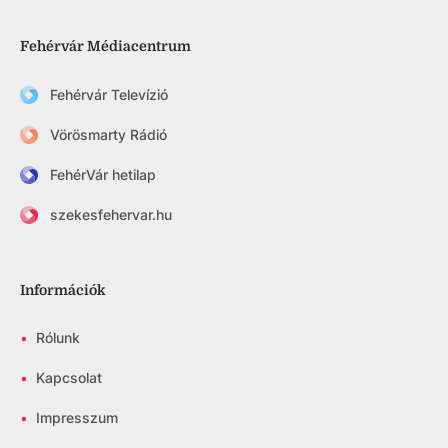
Fehérvár Médiacentrum
Fehérvár Televízió
Vörösmarty Rádió
FehérVár hetilap
szekesfehervar.hu
Információk
•
Rólunk
•
Kapcsolat
•
Impresszum