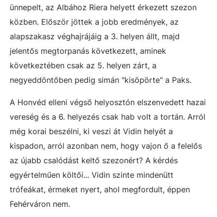
ünnepelt, az Albához Riera helyett érkezett szezon
közben. Először jöttek a jobb eredmények, az
alapszakasz véghajrájáig a 3. helyen állt, majd
jelentős megtorpanás következett, aminek
következtében csak az 5. helyen zárt, a
negyeddöntőben pedig simán "kisöpörte" a Paks.
A Honvéd elleni végső helyosztón elszenvedett hazai
vereség és a 6. helyezés csak hab volt a tortán. Arról
még korai beszélni, ki veszi át Vidin helyét a
kispadon, arról azonban nem, hogy vajon ő a felelős
az újabb csalódást keltő szezonért? A kérdés
egyértelműen költői... Vidin szinte mindenütt
trófeákat, érmeket nyert, ahol megfordult, éppen
Fehérváron nem.