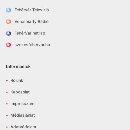
Fehérvár Televízió
Vörösmarty Rádió
FehérVár hetilap
szekesfehervar.hu
Információk
•
Rólunk
•
Kapcsolat
•
Impresszum
•
Médiaajánlat
•
Adatvédelem