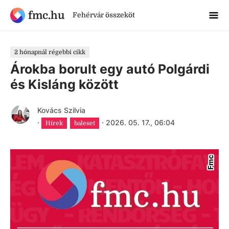
fmc.hu
Fehérvár összeköt
2 hónapnál régebbi cikk
Árokba borult egy autó Polgárdi
és Kisláng között
Kovács Szilvia
·
·
2026. 05. 17., 06:04
Hírek
baleset
Fmc