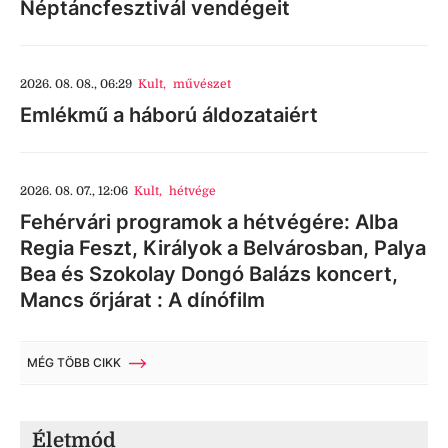
Néptáncfesztivál vendégeit
2026. 08. 08., 06:29
Kult
,
művészet
Emlékmű a háború áldozataiért
2026. 08. 07., 12:06
Kult
,
hétvége
Fehérvári programok a hétvégére: Alba
Regia Feszt, Királyok a Belvárosban, Palya
Bea és Szokolay Dongó Balázs koncert,
Mancs őrjárat : A dínófilm
MÉG TÖBB CIKK
Életmód