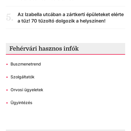
Az Izabella utcában a zártkerti épületeket elérte
5
.
a tűz! 70 tűzoltó dolgozik a helyszínen!
Fehérvári hasznos infók
•
Buszmenetrend
•
Szolgáltatók
•
Orvosi ügyeletek
•
Ügyintézés