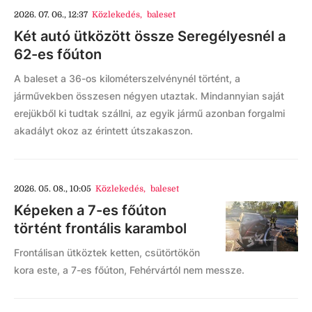
2026. 07. 06., 12:37
Közlekedés
,
baleset
Két autó ütközött össze Seregélyesnél a
62-es főúton
A baleset a 36-os kilométerszelvénynél történt, a
járművekben összesen négyen utaztak. Mindannyian saját
erejükből ki tudtak szállni, az egyik jármű azonban forgalmi
akadályt okoz az érintett útszakaszon.
2026. 05. 08., 10:05
Közlekedés
,
baleset
Képeken a 7-es főúton
történt frontális karambol
Frontálisan ütköztek ketten, csütörtökön
kora este, a 7-es főúton, Fehérvártól nem messze.