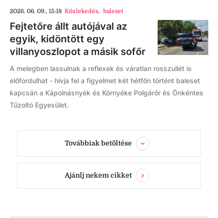
2026. 06. 09., 15:18
Közlekedés
,
baleset
Fejtetőre állt autójával az
egyik, kidöntött egy
villanyoszlopot a másik sofőr
A melegben lassulnak a reflexek és váratlan rosszullét is
előfordulhat - hívja fel a figyelmet két hétfőn történt baleset
kapcsán a Kápolnásnyék és Környéke Polgárőr és Önkéntes
Tűzoltó Egyesület.
Továbbiak betöltése
Ajánlj nekem cikket