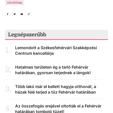
tűzoltóság
Legnépszerűbb
Lemondott a Székesfehérvári Szakképzési
1
.
Centrum kancellárja
Hatalmas területen ég a tarló Fehérvár
2
.
határában, gyorsan terjednek a lángok!
Több lakó már el kellett hagyja otthonát, a
3
.
házak felé terjed a tűz Fehérvár határában
Az összefogás erejével oltották el a Fehérvár
4
.
határában tomboló tüzet!