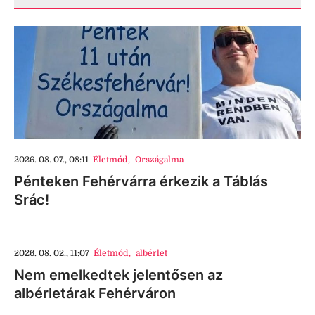
2026. 08. 07., 08:11
Életmód
,
Országalma
Pénteken Fehérvárra érkezik a Táblás
Srác!
2026. 08. 02., 11:07
Életmód
,
albérlet
Nem emelkedtek jelentősen az
albérletárak Fehérváron