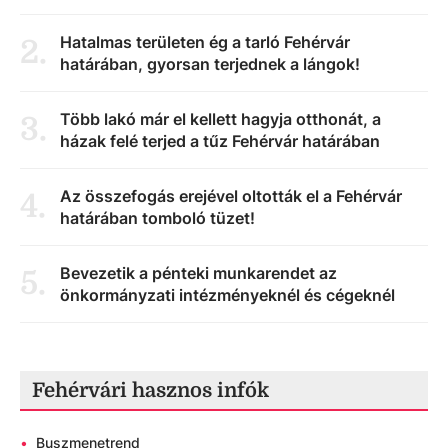
Hatalmas területen ég a tarló Fehérvár
2
.
határában, gyorsan terjednek a lángok!
Több lakó már el kellett hagyja otthonát, a
3
.
házak felé terjed a tűz Fehérvár határában
Az összefogás erejével oltották el a Fehérvár
4
.
határában tomboló tüzet!
Bevezetik a pénteki munkarendet az
5
.
önkormányzati intézményeknél és cégeknél
Fehérvári hasznos infók
•
Buszmenetrend