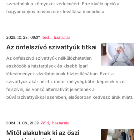
szeretnénk a környezet védelméért. Erre kiváló opció a
hagyományos mosószerek leváltása mosódióra.
2025. 10. 28., 09:37
Tech
,
háztartás
Az önfelszívó szivattyúk titkai
Az önfelszívó szivattyúk nélkülözhetetlen
eszközök a háztartások és kisebb ipari
létesítmények vízellátásának biztosításában. Ezek a
szivattyúk akár hét-tíz méter mélységből is képesek vizet
felszívni, és vonzó alternatívát jelentenek a
búvárszivattyúkkal szemben, elsősorban kedvező áruk miatt.
2024. 11. 08., 21:52
Zöld
,
háztartás
Mitől alakulnak ki az őszi