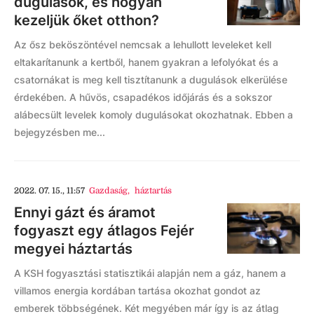
dugulások, és hogyan
kezeljük őket otthon?
Az ősz beköszöntével nemcsak a lehullott leveleket kell
eltakarítanunk a kertből, hanem gyakran a lefolyókat és a
csatornákat is meg kell tisztítanunk a dugulások elkerülése
érdekében. A hűvös, csapadékos időjárás és a sokszor
alábecsült levelek komoly dugulásokat okozhatnak. Ebben a
bejegyzésben me...
2022. 07. 15., 11:57
Gazdaság
,
háztartás
Ennyi gázt és áramot
fogyaszt egy átlagos Fejér
megyei háztartás
A KSH fogyasztási statisztikái alapján nem a gáz, hanem a
villamos energia kordában tartása okozhat gondot az
emberek többségének. Két megyében már így is az átlag