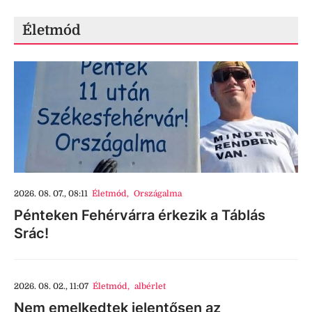
Életmód
2026. 08. 07., 08:11
Életmód
,
Országalma
Pénteken Fehérvárra érkezik a Táblás
Srác!
2026. 08. 02., 11:07
Életmód
,
albérlet
Nem emelkedtek jelentősen az