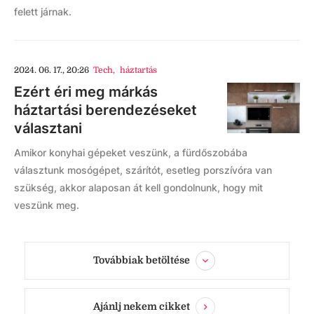
felett járnak.
2024. 06. 17., 20:26
Tech
,
háztartás
Ezért éri meg márkás
háztartási berendezéseket
választani
Amikor konyhai gépeket veszünk, a fürdőszobába
választunk mosógépet, szárítót, esetleg porszívóra van
szükség, akkor alaposan át kell gondolnunk, hogy mit
veszünk meg.
Továbbiak betöltése
Ajánlj nekem cikket