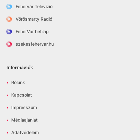
Fehérvár Televízió
Vörösmarty Rádió
FehérVár hetilap
szekesfehervar.hu
Információk
•
Rólunk
•
Kapcsolat
•
Impresszum
•
Médiaajánlat
•
Adatvédelem