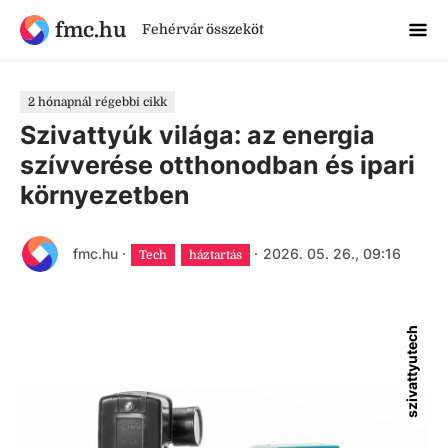
fmc.hu
Fehérvár összeköt
2 hónapnál régebbi cikk
Szivattyúk világa: az energia
szívverése otthonodban és ipari
környezetben
fmc.hu
·
·
2026. 05. 26., 09:16
Tech
háztartás
szivattyutech