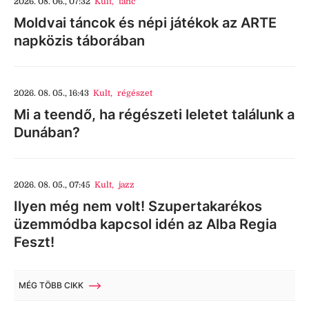
2026. 08. 06., 07:32
Kult
,
tánc
Moldvai táncok és népi játékok az ARTE
napközis táborában
2026. 08. 05., 16:43
Kult
,
régészet
Mi a teendő, ha régészeti leletet találunk a
Dunában?
2026. 08. 05., 07:45
Kult
,
jazz
Ilyen még nem volt! Szupertakarékos
üzemmódba kapcsol idén az Alba Regia
Feszt!
MÉG TÖBB CIKK