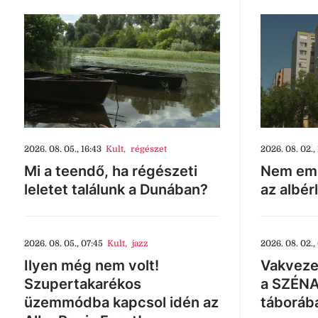
2026. 08. 05., 16:43
Kult
,
régészet
2026. 08. 02., 
Mi a teendő, ha régészeti
Nem eme
leletet találunk a Dunában?
az albér
2026. 08. 05., 07:45
Kult
,
jazz
2026. 08. 02.,
Ilyen még nem volt!
Vakveze
Szupertakarékos
a SZÉNA
üzemmódba kapcsol idén az
táboráb