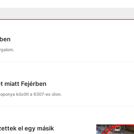
rben
rgalom.
et miatt Fejérben
Soponya között a 6307-es úton.
ettek el egy másik