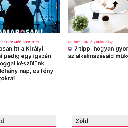
ehérvár Médiacentrum
Multimédia
,
digitális világ
san itt a Királyi
7 tipp, hogyan gyor
i pedig egy igazán
az alkalmazásaid mű
loggal készülünk
Néhány nap, és fény
tokra!
ód
Zöld