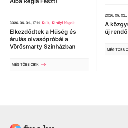
Alba Regia Feszt!
2026. 08. 02.,
2026. 08. 04., 17:14
Kult
,
Királyi Napok
A közgyű
Elkezdődtek a Hűség és
új rendő
árulás olvasópróbái a
Vörösmarty Színházban
MÉG TÖBB C
MÉG TÖBB CIKK