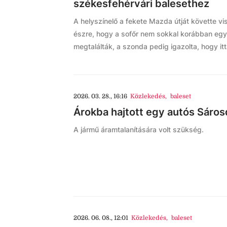
székesfehérvári balesethez
A helyszínelő a fekete Mazda útját követte vi
észre, hogy a sofőr nem sokkal korábban egy 
megtalálták, a szonda pedig igazolta, hogy it
2026. 03. 28., 16:16
Közlekedés
,
baleset
Árokba hajtott egy autós Sáros
A jármű áramtalanítására volt szükség.
2026. 06. 08., 12:01
Közlekedés
,
baleset