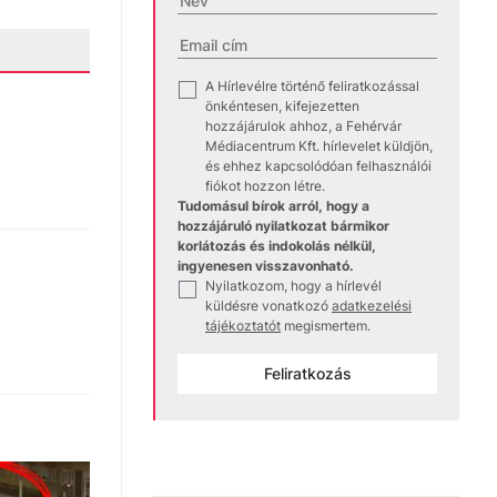
A Hírlevélre történő feliratkozással
✓
önkéntesen, kifejezetten
hozzájárulok ahhoz, a Fehérvár
Médiacentrum Kft. hírlevelet küldjön,
és ehhez kapcsolódóan felhasználói
fiókot hozzon létre.
Tudomásul bírok arról, hogy a
hozzájáruló nyilatkozat bármikor
korlátozás és indokolás nélkül,
ingyenesen visszavonható.
Nyilatkozom, hogy a hírlevél
✓
küldésre vonatkozó
adatkezelési
tájékoztatót
megismertem.
Feliratkozás