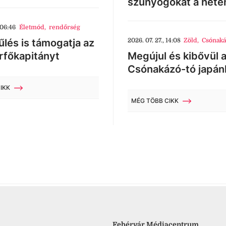
szúnyogokat a héte
 06:46
Életmód
,
rendőrség
lés is támogatja az
2026. 07. 27., 14:08
Zöld
,
Csónaká
rfőkapitányt
Megújul és kibővül 
Csónakázó-tó japán
IKK
MÉG TÖBB CIKK
Fehérvár Médiacentrum