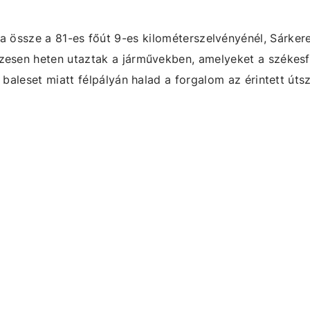
 a
össze a 81-es főút 9-es kilométerszelvényénél, Sárker
zesen heten utaztak a járművekben, amelyeket a székesf
 baleset miatt félpályán halad a forgalom az érintett út