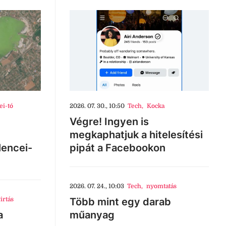
ei-tó
2026. 07. 30., 10:50
Tech
,
Kocka
Végre! Ingyen is
megkaphatjuk a hitelesítési
lencei-
pipát a Facebookon
2026. 07. 24., 10:03
Tech
,
nyomtatás
irtás
Több mint egy darab
a
műanyag