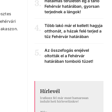
Hatalmas területen ég a tarló
3
.
Fehérvár határában, gyorsan
terjednek a lángok!
esztes
ehérvári
Több lakó már el kellett hagyja
4
.
szakaszon.
otthonát, a házak felé terjed a
tűz Fehérvár határában
Az összefogás erejével
5
.
oltották el a Fehérvár
határában tomboló tüzet!
Hírlevél
Iratkozz fel már most hamarosan
induló heti hírlevelünkre!