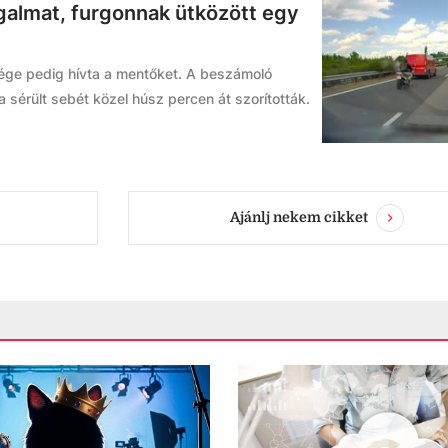
rgalmat, furgonnak ütközött egy
sége pedig hívta a mentőket. A beszámoló
a sérült sebét közel húsz percen át szorították.
Ajánlj nekem cikket