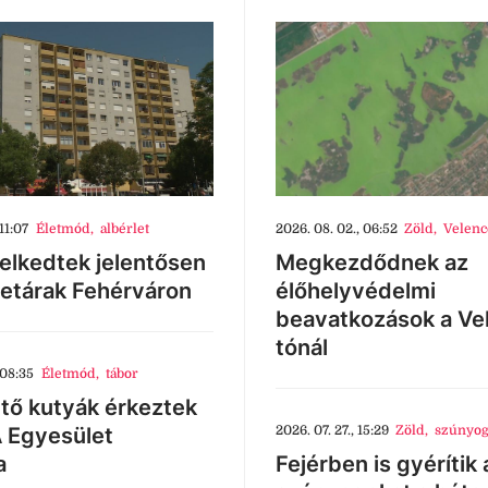
11:07
Életmód
,
albérlet
2026. 08. 02., 06:52
Zöld
,
Velenc
lkedtek jelentősen
Megkezdődnek az
letárak Fehérváron
élőhelyvédelmi
beavatkozások a Ve
tónál
 08:35
Életmód
,
tábor
tő kutyák érkeztek
 Egyesület
2026. 07. 27., 15:29
Zöld
,
szúnyog
a
Fejérben is gyérítik 