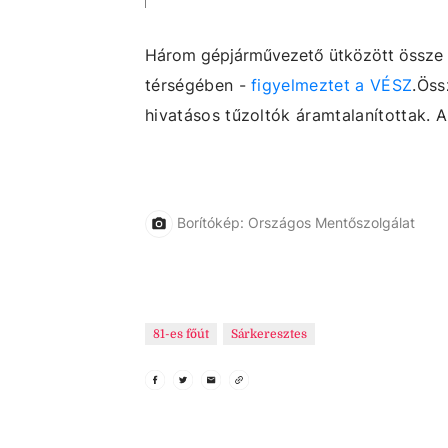
Három gépjárművezető ütközött össze
térségében -
figyelmeztet a VÉSZ
.
Öss
hivatásos tűzoltók áramtalanítottak. A
Borítókép: Országos Mentőszolgálat
81-es főút
Sárkeresztes