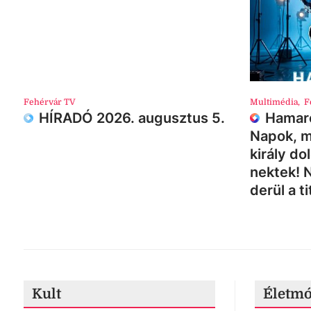
Fehérvár TV
Multimédia
,
F
HÍRADÓ 2026. augusztus 5.
Hamaro
Napok, m
király do
nektek! 
derül a ti
Kult
Életm