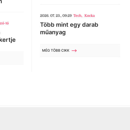
n
2026. 07. 23., 09:29
Tech
,
Kocka
zó-tó
Több mint egy darab
a
műanyag
kertje
MÉG TÖBB CIKK