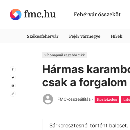
fmc.hu
Fehérvár összeköt
Székesfehérvár
Fejér vármegye
Hírek
2 hónapnál régebbi cikk
Hármas karambol
csak a forgalom
FMC-összeállítás
·
Közlekedés
bal
Sárkeresztesnél történt baleset.