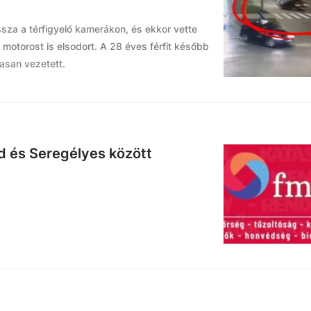
ssza a térfigyelő kamerákon, és ekkor vette
motorost is elsodort. A 28 éves férfit később
tasan vezetett.
d és Seregélyes között