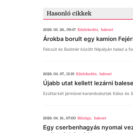
Hasonló cikkek
2026. 05. 26., 09:47
Közlekedés
,
baleset
Árokba borult egy kamion Fejé
Felcsút és Bodmér között félpályán halad a fo
2026. 04. 07., 13:19
Közlekedés
,
baleset
Újabb utat kellett lezárni bales
Ezúttal két járművel karamboloztak Káloz és 
2026. 04. 16., 07:00
Bűnügy
,
baleset
Egy cserbenhagyás nyomai vez