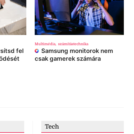
Multimédia
,
számítástechnika
sítsd fel
Samsung monitorok nem
ködését
csak gamerek számára
Tech