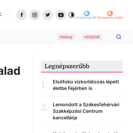
C
Fehérvár-TV
Vörösmarty Rádió
#hőség
#FEDOK
Legnépszerűbb
alad
Elsőfokú vízkorlátozás lépett
1
.
életbe Fejérben is
Lemondott a Székesfehérvári
2
.
Szakképzési Centrum
kancellárja