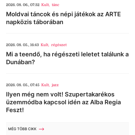
2026. 08. 06., 07:32
Kult
,
tánc
Moldvai táncok és népi játékok az ARTE
napközis táborában
2026. 08. 05., 16:43
Kult
,
régészet
Mi a teendő, ha régészeti leletet találunk a
Dunában?
2026. 08. 05., 07:45
Kult
,
jazz
Ilyen még nem volt! Szupertakarékos
üzemmódba kapcsol idén az Alba Regia
Feszt!
MÉG TÖBB CIKK