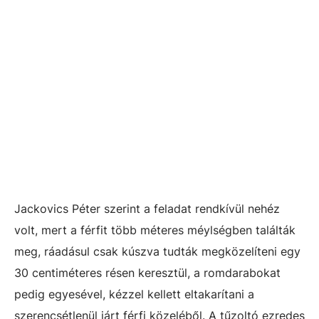
Jackovics Péter szerint a feladat rendkívül nehéz
volt, mert a férfit több méteres méylségben találták
meg, ráadásul csak kúszva tudták megközelíteni egy
30 centiméteres résen keresztül, a romdarabokat
pedig egyesével, kézzel kellett eltakarítani a
szerencsétlenül járt férfi közeléből. A tűzoltó ezredes