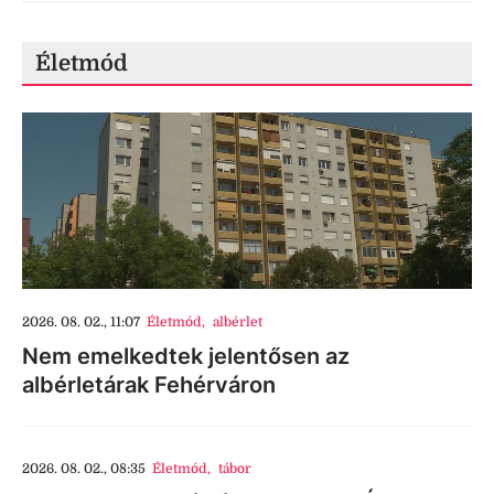
Életmód
2026. 08. 02., 11:07
Életmód
,
albérlet
Nem emelkedtek jelentősen az
albérletárak Fehérváron
2026. 08. 02., 08:35
Életmód
,
tábor