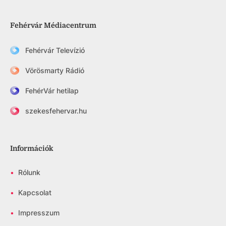
Fehérvár Médiacentrum
Fehérvár Televízió
Vörösmarty Rádió
FehérVár hetilap
szekesfehervar.hu
Információk
•
Rólunk
•
Kapcsolat
•
Impresszum