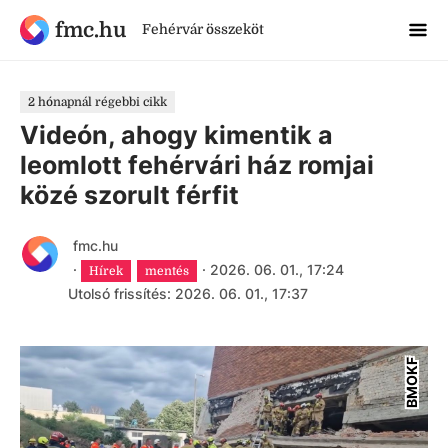
fmc.hu
Fehérvár összeköt
2 hónapnál régebbi cikk
Videón, ahogy kimentik a
leomlott fehérvári ház romjai
közé szorult férfit
fmc.hu
·
·
2026. 06. 01., 17:24
Hírek
mentés
Utolsó frissítés: 2026. 06. 01., 17:37
BMOKF