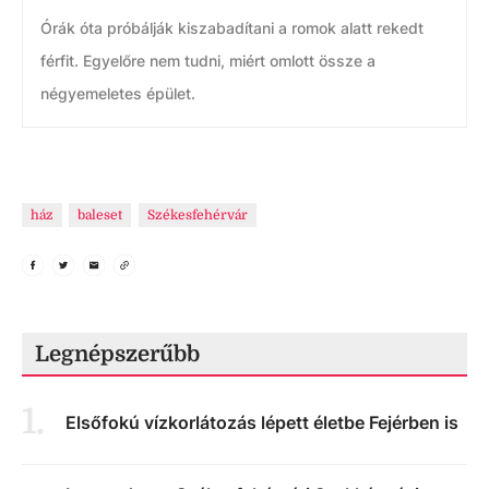
Órák óta próbálják kiszabadítani a romok alatt rekedt
férfit. Egyelőre nem tudni, miért omlott össze a
négyemeletes épület.
ház
baleset
Székesfehérvár
Legnépszerűbb
1
.
Elsőfokú vízkorlátozás lépett életbe Fejérben is