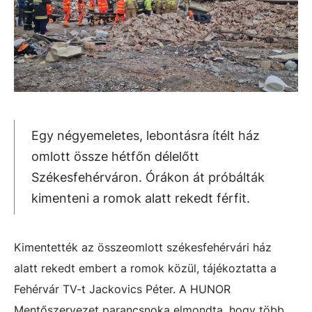
Egy négyemeletes, lebontásra ítélt ház
omlott össze hétfőn délelőtt
Székesfehérváron. Órákon át próbálták
kimenteni a romok alatt rekedt férfit.
Kimentették az összeomlott székesfehérvári ház
alatt rekedt embert a romok közül, tájékoztatta a
Fehérvár TV-t Jackovics Péter. A HUNOR
Mentőszervezet parancsnoka elmondta, hogy több