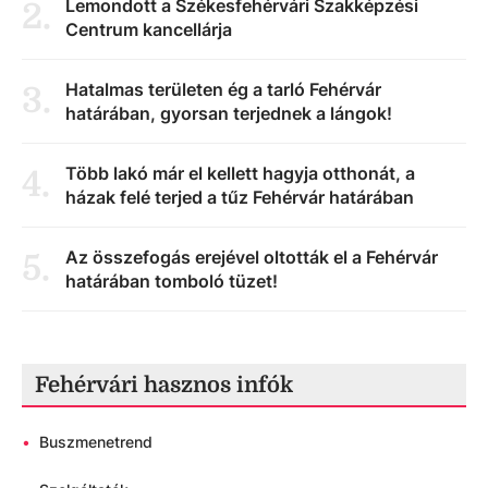
Lemondott a Székesfehérvári Szakképzési
2
.
Centrum kancellárja
Hatalmas területen ég a tarló Fehérvár
3
.
határában, gyorsan terjednek a lángok!
Több lakó már el kellett hagyja otthonát, a
4
.
házak felé terjed a tűz Fehérvár határában
Az összefogás erejével oltották el a Fehérvár
5
.
határában tomboló tüzet!
Fehérvári hasznos infók
•
Buszmenetrend