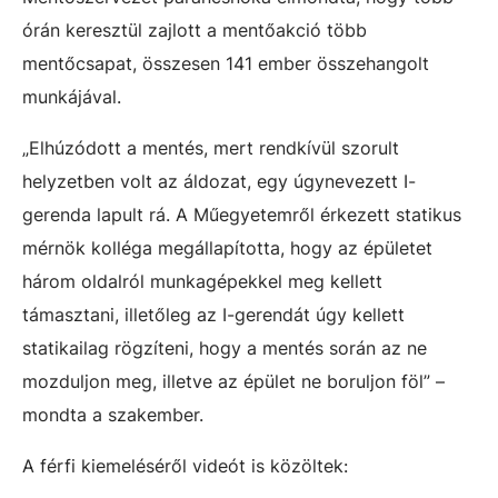
órán keresztül zajlott a mentőakció több
mentőcsapat, összesen 141 ember összehangolt
munkájával.
„Elhúzódott a mentés, mert rendkívül szorult
helyzetben volt az áldozat, egy úgynevezett I-
gerenda lapult rá. A Műegyetemről érkezett statikus
mérnök kolléga megállapította, hogy az épületet
három oldalról munkagépekkel meg kellett
támasztani, illetőleg az I-gerendát úgy kellett
statikailag rögzíteni, hogy a mentés során az ne
mozduljon meg, illetve az épület ne boruljon föl” –
mondta a szakember.
A férfi kiemeléséről videót is közöltek: