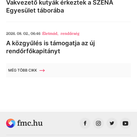
Vakvezető kutyák érkeztek a SZÉNA
Egyesület táborába
2026. 08. 02., 06:46
Életmód
,
rendőrség
A közgyűlés is támogatja az új
rendőrfőkapitányt
MÉG TÖBB CIKK
fmc.hu