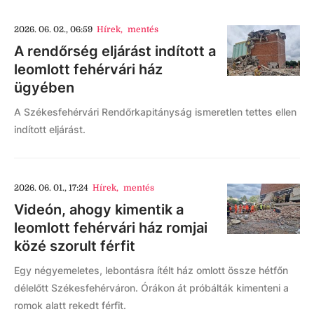
2026. 06. 02., 06:59
Hírek
,
mentés
A rendőrség eljárást indított a
leomlott fehérvári ház
ügyében
A Székesfehérvári Rendőrkapitányság ismeretlen tettes ellen
indított eljárást.
2026. 06. 01., 17:24
Hírek
,
mentés
Videón, ahogy kimentik a
leomlott fehérvári ház romjai
közé szorult férfit
Egy négyemeletes, lebontásra ítélt ház omlott össze hétfőn
délelőtt Székesfehérváron. Órákon át próbálták kimenteni a
romok alatt rekedt férfit.