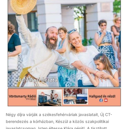
Négy díjra várják a székesfehérváriak javaslatait, Új CT-
berendezés a kórházban, Készül a közös szakpolitikai
javaslatcsomag, Isten éltesse Klára nénit!, A tisztított