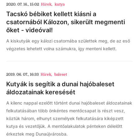
2020. 07. 16., 15:02
Hírek
,
kutya
Tacskó bébiket kellett kiásni a
csatornából Kálozon, sikerült megmenti
őket - videóval!
A kiskutyák egy kálozi csatornába születtek meg, de az eső
végzetes lehetett volna számukra, így menteni kellett.
2019. 06. 07., 16:33
Hírek
,
baleset
Kutyák is segítik a dunai hajóbaleset
áldozatainak keresését
A kilenc nappal ezelőtt történt dunai hajóbaleset áldozatainak
felkutatásában több önkéntes mentőcsapat is részt vesz,
köztük három, elhunyt személyek felkutatására kiképzett
kutya és vezetőjük. A mentőalakulatok pénteken délelőtt
érkeztek meg Dunaújvárosba.