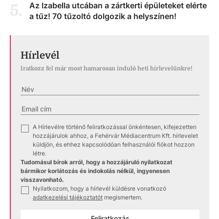
Az Izabella utcában a zártkerti épületeket elérte
5
.
a tűz! 70 tűzoltó dolgozik a helyszínen!
Hírlevél
Iratkozz fel már most hamarosan induló heti hírlevelünkre!
A Hírlevélre történő feliratkozással önkéntesen, kifejezetten
✓
hozzájárulok ahhoz, a Fehérvár Médiacentrum Kft. hírlevelet
küldjön, és ehhez kapcsolódóan felhasználói fiókot hozzon
létre.
Tudomásul bírok arról, hogy a hozzájáruló nyilatkozat
bármikor korlátozás és indokolás nélkül, ingyenesen
visszavonható.
Nyilatkozom, hogy a hírlevél küldésre vonatkozó
✓
adatkezelési tájékoztatót
megismertem.
Feliratkozás