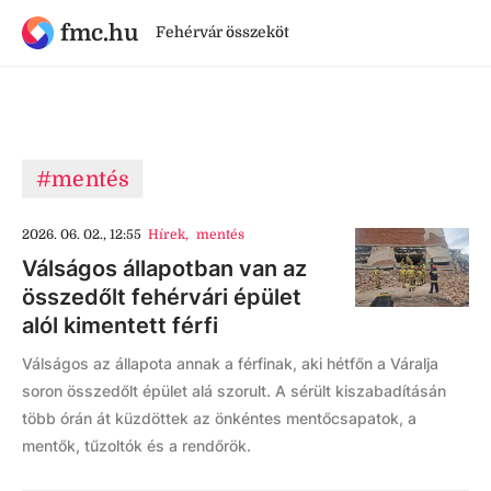
fmc.hu
Fehérvár összeköt
#mentés
2026. 06. 02., 12:55
Hírek
,
mentés
Válságos állapotban van az
összedőlt fehérvári épület
alól kimentett férfi
Válságos az állapota annak a férfinak, aki hétfőn a Váralja
soron összedőlt épület alá szorult. A sérült kiszabadításán
több órán át küzdöttek az önkéntes mentőcsapatok, a
mentők, tűzoltók és a rendőrök.