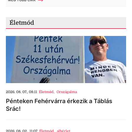
Életmód
2026. 08. 07., 08:11
Életmód
,
Országalma
Pénteken Fehérvárra érkezik a Táblás
Srác!
2026. 08. 02., 11:07
Életmód
,
albérlet