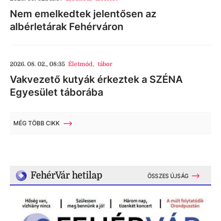
Nem emelkedtek jelentősen az
albérletárak Fehérváron
2026. 08. 02., 08:35
Életmód
,
tábor
Vakvezető kutyák érkeztek a SZÉNA
Egyesület táborába
MÉG TÖBB CIKK
FehérVár hetilap
ÖSSZES ÚJSÁG