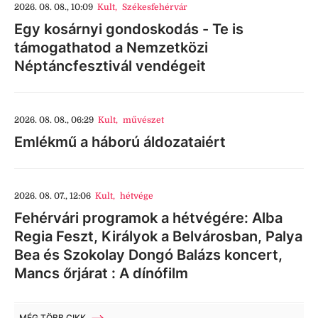
2026. 08. 08., 10:09
Kult
,
Székesfehérvár
Egy kosárnyi gondoskodás - Te is
támogathatod a Nemzetközi
Néptáncfesztivál vendégeit
2026. 08. 08., 06:29
Kult
,
művészet
Emlékmű a háború áldozataiért
2026. 08. 07., 12:06
Kult
,
hétvége
Fehérvári programok a hétvégére: Alba
Regia Feszt, Királyok a Belvárosban, Palya
Bea és Szokolay Dongó Balázs koncert,
Mancs őrjárat : A dínófilm
MÉG TÖBB CIKK