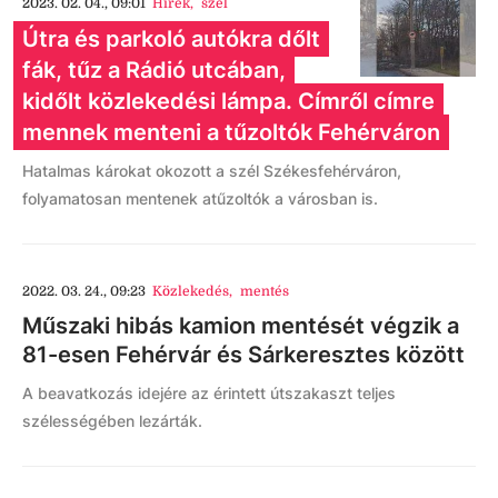
2023. 02. 04., 09:01
Hírek
,
szél
Útra és parkoló autókra dőlt
fák, tűz a Rádió utcában,
kidőlt közlekedési lámpa. Címről címre
mennek menteni a tűzoltók Fehérváron
Hatalmas károkat okozott a szél Székesfehérváron,
folyamatosan mentenek atűzoltók a városban is.
2022. 03. 24., 09:23
Közlekedés
,
mentés
Műszaki hibás kamion mentését végzik a
81-esen Fehérvár és Sárkeresztes között
A beavatkozás idejére az érintett útszakaszt teljes
szélességében lezárták.