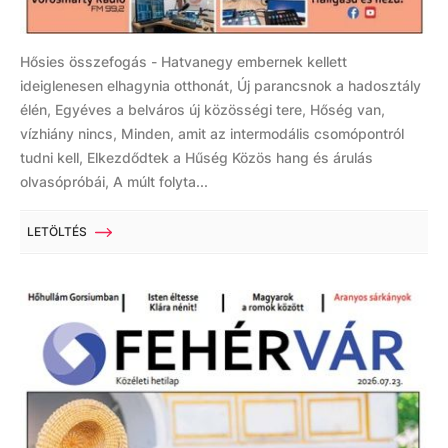
Hősies összefogás - Hatvanegy embernek kellett
ideiglenesen elhagynia otthonát, Új parancsnok a hadosztály
élén, Egyéves a belváros új közösségi tere, Hőség van,
vízhiány nincs, Minden, amit az intermodális csomópontról
tudni kell, Elkezdődtek a Hűség Közös hang és árulás
olvasópróbái, A múlt folyta...
LETÖLTÉS