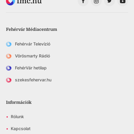
fmc.hu
Fehérvár Médiacentrum
Fehérvár Televízió
Vörösmarty Rádió
FehérVár hetilap
szekesfehervar.hu
Információk
•
Rólunk
•
Kapcsolat