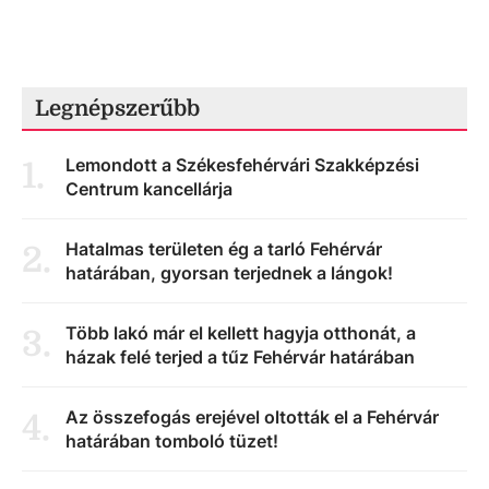
Legnépszerűbb
Lemondott a Székesfehérvári Szakképzési
1
.
Centrum kancellárja
Hatalmas területen ég a tarló Fehérvár
2
.
határában, gyorsan terjednek a lángok!
Több lakó már el kellett hagyja otthonát, a
3
.
házak felé terjed a tűz Fehérvár határában
Az összefogás erejével oltották el a Fehérvár
4
.
határában tomboló tüzet!