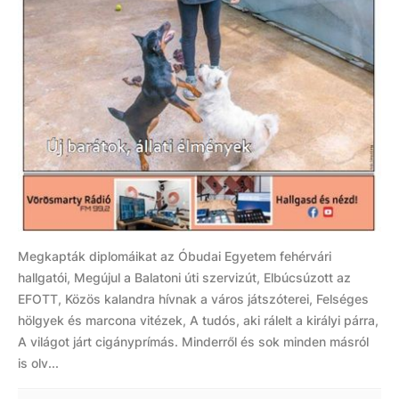
Megkapták diplomáikat az Óbudai Egyetem fehérvári
hallgatói, Megújul a Balatoni úti szervizút, Elbúcsúzott az
EFOTT, Közös kalandra hívnak a város játszóterei, Felséges
hölgyek és marcona vitézek, A tudós, aki rálelt a királyi párra,
A világot járt cigányprímás. Minderről és sok minden másról
is olv...