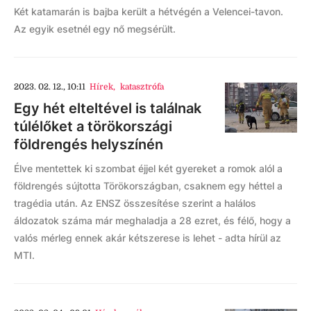
Két katamarán is bajba került a hétvégén a Velencei-tavon.
Az egyik esetnél egy nő megsérült.
2023. 02. 12., 10:11
Hírek
,
katasztrófa
Egy hét elteltével is találnak
túlélőket a törökországi
földrengés helyszínén
Élve mentettek ki szombat éjjel két gyereket a romok alól a
földrengés sújtotta Törökországban, csaknem egy héttel a
tragédia után. Az ENSZ összesítése szerint a halálos
áldozatok száma már meghaladja a 28 ezret, és félő, hogy a
valós mérleg ennek akár kétszerese is lehet - adta hírül az
MTI.