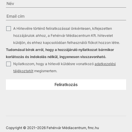
✓
A Hírlevélre történő feliratkozással önkéntesen, kifejezetten
hozzájárulok ahhoz, a Fehérvár Médiacentrum Kft. hírlevelet
küldjön, és ehhez kapcsolódóan felhasználói fiókot hozzon létre.
Tudomásul bírok arról, hogy a hozzájáruló nyilatkozat bármikor
korlátozás és indokolás nélkül, ingyenesen visszavonható.
✓
Nyilatkozom, hogy a hírlevél küldésre vonatkozó
adatkezelési
tájékoztatót
megismertem.
Feliratkozás
Copyright © 2021
–2026
Fehérvár Médiacentrum, fmc.hu