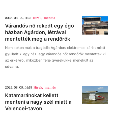
2025. 03. 13., 11:22
Hírek
,
mentés
Várandós nő rekedt egy égő
házban Agárdon, létrával
mentették meg a rendőrök
Nem sokon múlt a tragédia Agárdon: elektromos zárlat miatt
gyulladt ki egy ház, egy várandós nőt rendőrök mentettek ki
az erkélyről, miközben férje gyerekükkel menekült az
udvarra.
2024. 08. 05., 16:19
Hírek
,
mentés
Katamaránokat kellett
menteni a nagy szél miatt a
Velencei-tavon