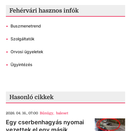
Fehérvári hasznos infók
•
Buszmenetrend
•
Szolgáltatók
•
Orvosi ügyeletek
•
Ügyintézés
Hasonló cikkek
2026. 04. 16., 07:00
Bűnügy
,
baleset
Egy cserbenhagyás nyomai
vezettek el egy másik