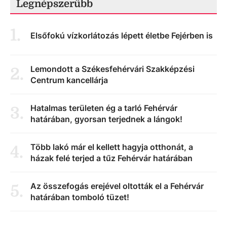
Legnépszerűbb
1
.
Elsőfokú vízkorlátozás lépett életbe Fejérben is
Lemondott a Székesfehérvári Szakképzési
2
.
Centrum kancellárja
Hatalmas területen ég a tarló Fehérvár
3
.
határában, gyorsan terjednek a lángok!
Több lakó már el kellett hagyja otthonát, a
4
.
házak felé terjed a tűz Fehérvár határában
Az összefogás erejével oltották el a Fehérvár
5
.
határában tomboló tüzet!