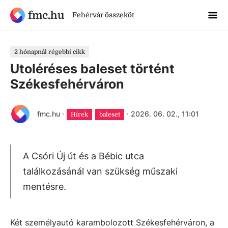
fmc.hu
Fehérvár összeköt
2 hónapnál régebbi cikk
Utoléréses baleset történt
Székesfehérváron
fmc.hu
·
·
2026. 06. 02., 11:01
Hírek
baleset
A Csóri Új út és a Bébic utca
találkozásánál van szükség műszaki
mentésre.
Két személyautó karambolozott Székesfehérváron, a