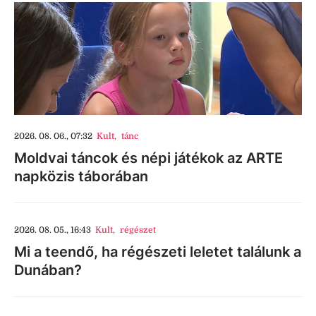
2026. 08. 06., 07:32
Kult
,
tánc
Moldvai táncok és népi játékok az ARTE
napközis táborában
2026. 08. 05., 16:43
Kult
,
régészet
Mi a teendő, ha régészeti leletet találunk a
Dunában?