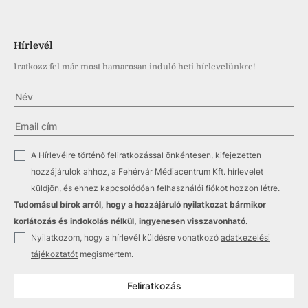
Hírlevél
Iratkozz fel már most hamarosan induló heti hírlevelünkre!
✓
A Hírlevélre történő feliratkozással önkéntesen, kifejezetten
hozzájárulok ahhoz, a Fehérvár Médiacentrum Kft. hírlevelet
küldjön, és ehhez kapcsolódóan felhasználói fiókot hozzon létre.
Tudomásul bírok arról, hogy a hozzájáruló nyilatkozat bármikor
korlátozás és indokolás nélkül, ingyenesen visszavonható.
✓
Nyilatkozom, hogy a hírlevél küldésre vonatkozó
adatkezelési
tájékoztatót
megismertem.
Feliratkozás