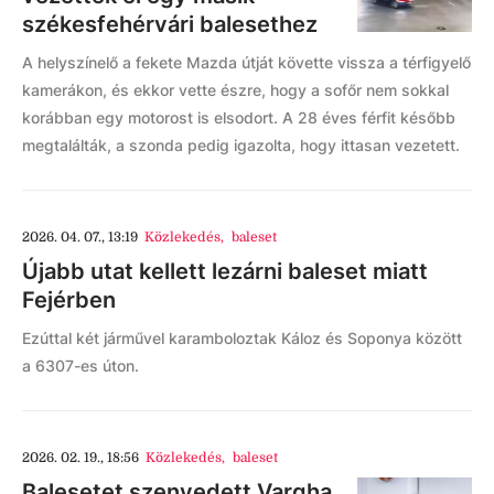
székesfehérvári balesethez
A helyszínelő a fekete Mazda útját követte vissza a térfigyelő
kamerákon, és ekkor vette észre, hogy a sofőr nem sokkal
korábban egy motorost is elsodort. A 28 éves férfit később
megtalálták, a szonda pedig igazolta, hogy ittasan vezetett.
2026. 04. 07., 13:19
Közlekedés
,
baleset
Újabb utat kellett lezárni baleset miatt
Fejérben
Ezúttal két járművel karamboloztak Káloz és Soponya között
a 6307-es úton.
2026. 02. 19., 18:56
Közlekedés
,
baleset
Balesetet szenvedett Vargha