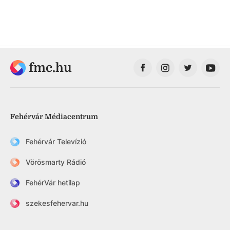
fmc.hu
Fehérvár Médiacentrum
Fehérvár Televízió
Vörösmarty Rádió
FehérVár hetilap
szekesfehervar.hu