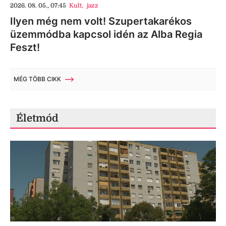
2026. 08. 05., 07:45
Kult
,
jazz
Ilyen még nem volt! Szupertakarékos
üzemmódba kapcsol idén az Alba Regia
Feszt!
MÉG TÖBB CIKK
Életmód