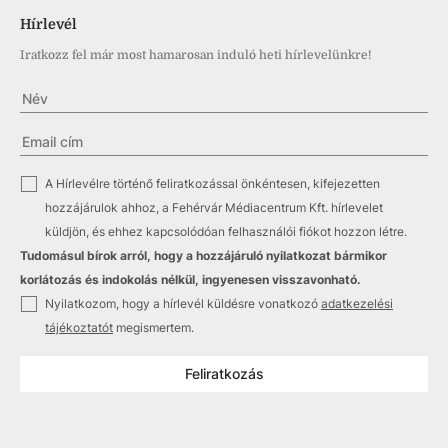
Hírlevél
Iratkozz fel már most hamarosan induló heti hírlevelünkre!
✓
A Hírlevélre történő feliratkozással önkéntesen, kifejezetten
hozzájárulok ahhoz, a Fehérvár Médiacentrum Kft. hírlevelet
küldjön, és ehhez kapcsolódóan felhasználói fiókot hozzon létre.
Tudomásul bírok arról, hogy a hozzájáruló nyilatkozat bármikor
korlátozás és indokolás nélkül, ingyenesen visszavonható.
✓
Nyilatkozom, hogy a hírlevél küldésre vonatkozó
adatkezelési
tájékoztatót
megismertem.
Feliratkozás