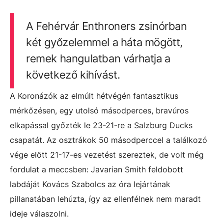
A Fehérvár Enthroners zsinórban
két győzelemmel a háta mögött,
remek hangulatban várhatja a
következő kihívást.
A Koronázók az elmúlt hétvégén fantasztikus
mérkőzésen, egy utolsó másodperces, bravúros
elkapással győzték le 23-21-re a Salzburg Ducks
csapatát. Az osztrákok 50 másodperccel a találkozó
vége előtt 21-17-es vezetést szereztek, de volt még
fordulat a meccsben: Javarian Smith feldobott
labdáját Kovács Szabolcs az óra lejártának
pillanatában lehúzta, így az ellenfélnek nem maradt
ideje válaszolni.