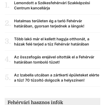
Lemondott a Székesfehérvári Szakképzési
1
.
Centrum kancellárja
Hatalmas területen ég a tarló Fehérvár
2
.
határában, gyorsan terjednek a lángok!
Több lakó már el kellett hagyja otthonát, a
3
.
házak felé terjed a tűz Fehérvár határában
Az összefogás erejével oltották el a Fehérvár
4
.
határában tomboló tüzet!
Az Izabella utcában a zártkerti épületeket elérte
5
.
a tűz! 70 tűzoltó dolgozik a helyszínen!
Fehérvári hasznos infók