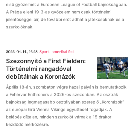
első győzelmét a European League of Football bajnokságban.
A Prága elleni 19-3-as győzelem nem csak történelmi
jelentőséggel bír, de további erőt adhat a játékosoknak és a
szurkolóknak.
2026. 04. 14., 16:28
Sport
,
amerikai foci
Szezonnyitó a First Fielden:
Történelmi rangadóval
debütálnak a Koronázók
Április 18-án, szombaton végre hazai pályán is bemutatkozik
a Fehérvár Enthroners a 2026-os szezonban. Az osztrák
bajnokság legmagasabb osztályában szereplő „Koronázók”
az európai hírű Vienna Vikings együttesét fogadják. A
belépés díjtalan, minden szurkolót várnak a 15 órakor
kezdődő mérkőzésre.