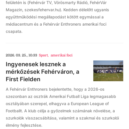
felületén is (Fehérvár TV, Vörösmarty Rádió, FehérVár
Magazin, szekesfehervar.hu). Kedden délelőtt ugyanis
együttműködési megállapodást kötött egymással a
médiacentrum és a Fehérvár Enthroners amerikai foci
csapata.
2026. 03. 25., 10:33
Sport
,
amerikai foci
Ingyenesek lesznek a
mérkőzések Fehérváron, a
First Fielden
A Fehérvár Enthroners bejelentette, hogy a 2026-os
szezonban az osztrák Amerikai Futball Liga legmagasabb
osztályában szerepel, elhagyva a European League of
Footballt. A klub célja a győzelmek számának növelése, a
szurkolók visszacsábítása, valamint a szakmai és szurkolói
élmény fejlesztése.