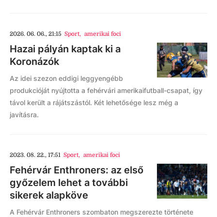
2026. 06. 06., 21:15
Sport
,
amerikai foci
Hazai pályán kaptak ki a
Koronázók
Az idei szezon eddigi leggyengébb
produkcióját nyújtotta a fehérvári amerikaifutball-csapat, így
távol került a rájátszástól. Két lehetősége lesz még a
javításra.
2023. 08. 22., 17:51
Sport
,
amerikai foci
Fehérvár Enthroners: az első
győzelem lehet a további
sikerek alapköve
A Fehérvár Enthroners szombaton megszerezte története