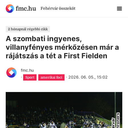
fmc.hu
Fehérvár összeköt
2 hónapnál régebbi cikk
A szombati ingyenes,
villanyfényes mérkőzésen már a
rájátszás a tét a First Fielden
fmc.hu
·
·
2026. 06. 05., 15:02
Sport
amerikai foci
s
F
e
h
é
r
v
á
r
E
n
t
h
r
o
n
e
r